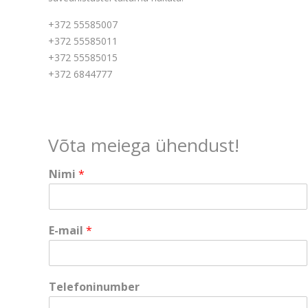
+372 55585007
+372 55585011
+372 55585015
+372 6844777
Võta meiega ühendust!
Nimi
*
*
E-mail
*
T
e
l
e
Telefoninumber
f
o