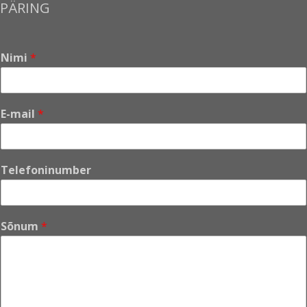
PÄRING
Nimi
*
S
E-mail
*
õ
n
u
m
Telefoninumber
*
*
Sõnum
*