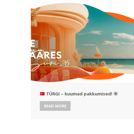
TÜRGI – kuumad pakkumised!
🌞
READ MORE