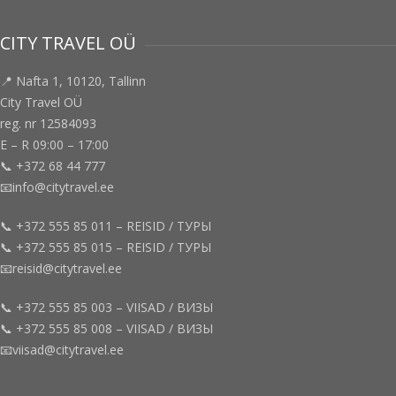
CITY TRAVEL OÜ
📍 Nafta 1, 10120, Tallinn
City Travel OÜ
reg. nr 12584093
E – R 09:00 – 17:00
📞 +372 68 44 777
📧info@citytravel.ee
📞 +372 555 85 011 – REISID / ТУРЫ
📞 +372 555 85 015 – REISID / ТУРЫ
📧reisid@citytravel.ee
📞 +372 555 85 003 – VIISAD / ВИЗЫ
📞 +372 555 85 008 – VIISAD / ВИЗЫ
📧viisad@citytravel.ee