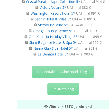
🏨
Crystal Paraiso Aqua Collection 5*
UAI — al 914 €
🏨
Victory Volare 5*
UAI — al 882 €
🏨
Washington Resort Hotel 5*
UAI — al 891 €
🏨
Saphir Hotel & Villas 5*
UAI — al 891 €
🏨
Victory Be Mine 5*
UAI — al 896 €
🏨
Orange County Kemer 5*
UAI — al 919 €
🏨
Club Kastalia Holiday Village 5*
UAI — al 895 €
🏨
Siam Elegance Hotel & Spa 5*
UAI — al 900 €
🏨
Numa Club Side Hotel 5*
UAI — al 901 €
🏨
La Benata Hotel 5*
UAI — al 903 €
Leia endale ideaalne hotell Türgis
Reisikataloog
💳 Võimalik ESTO järelmaks!