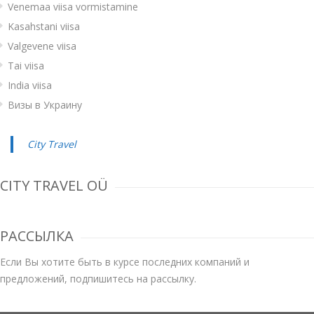
Venemaa viisa vormistamine
Kasahstani viisa
Valgevene viisa
Tai viisa
India viisa
Визы в Украину
City Travel
CITY TRAVEL OÜ
РАССЫЛКА
Если Вы хотите быть в курсе последних компаний и
предложений, подпишитесь на рассылку.