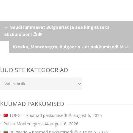
Post
←
Naudi lummavat Bulgaariat ja saa kingituseks
ekskursioon! 🏖️🎁
navigation
Kreeka, Montenegro, Bulgaaria – eripakkumised! 🌞
→
UUDISTE KATEGOORIAD
Uudiste
kategooriad
KUUMAD PAKKUMISED
TÜRGI – kuumad pakkumised!
🌞
august 6, 2026
Puhka Montenegros! 🌄
august 6, 2026
Bulgaaria – parimad pakkumised!
🌞
august 6, 2026