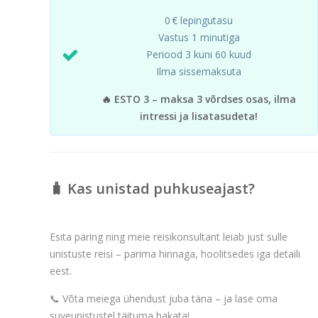
0 € lepingutasu
Vastus 1 minutiga
Periood 3 kuni 60 kuud
Ilma sissemaksuta
🔥 ESTO 3 – maksa 3 võrdses osas, ilma
intressi ja lisatasudeta!
🧳 Kas unistad puhkuseajast?
Esita päring ning meie reisikonsultant leiab just sulle
unistuste reisi – parima hinnaga, hoolitsedes iga detaili
eest.
📞 Võta meiega ühendust juba täna – ja lase oma
suveunistustel täituma hakata!