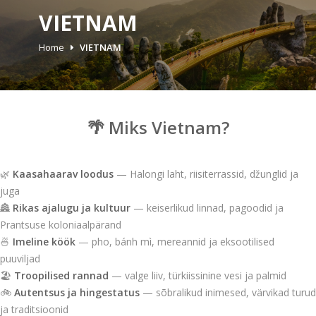
VIETNAM
Home
VIETNAM
🌴 Miks Vietnam?
🌿
Kaasahaarav loodus
— Halongi laht, riisiterrassid, džunglid ja
juga
🏯
Rikas ajalugu ja kultuur
— keiserlikud linnad, pagoodid ja
Prantsuse koloniaalpärand
🍜
Imeline köök
— pho, bánh mì, mereannid ja eksootilised
puuviljad
🏖️
Troopilised rannad
— valge liiv, türkiissinine vesi ja palmid
🚲
Autentsus ja hingestatus
— sõbralikud inimesed, värvikad turud
ja traditsioonid