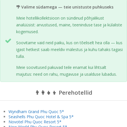
🌴 Valime südamega — teie unistuste puhkuseks
Meie hotellikollektsioon on sündinud põhjalikust
analüüsist: arvustused, maine, teeninduse tase ja külaliste
kogemused.
Soovitame vaid neid paiku, kus on tõeliselt hea olla — kus
igast hetkest saab meeldiv mälestus ja kuhu tahaks tagasi
tulla.
Meie soovitused pakuvad teile enamat kui lihtsalt
majutus: need on rahu, mugavuse ja usalduse lubadus.
👨‍👩‍👧‍👦 Perehotellid
Wyndham Grand Phu Quoc 5*
Seashells Phu Quoc Hotel & Spa 5*
Novotel Phu Quoc Resort 5*
New World Phu Quoc Resort 5*