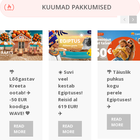
KUUMAD PAKKUMISED
🌴
☀️ Suvi
🌴 Täiuslik
Lõõgastav
veel
puhkus
Kreeta
kestab
kogu
ootab! ✈️
Egiptuses!
perele
-50 EUR
Reisid al
Egiptuses!
koodiga
619 EUR!
✈️
WAVE! 💙
✈️
READ
MORE
READ
READ
MORE
MORE