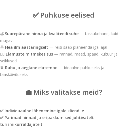
✅ Puhkuse eelised
💰
Suurepärane hinna ja kvaliteedi suhe
— taskukohane, kuid
mugav
🌞
Hea ilm aastaringselt
— reisi saab planeerida igal ajal
🧘‍♀️
Elamuste mitmekesisus
— rannad, mäed, spaad, kultuur ja
seiklused
🍵
Rahu ja aeglane elutempo
— ideaalne puhkuseks ja
taaskäivituseks
💼 Miks valitakse meid?
✅ Individuaalne lähenemine igale kliendile
✅ Parimad hinnad ja eripakkumised juhtivatelt
turismikorraldajatelt