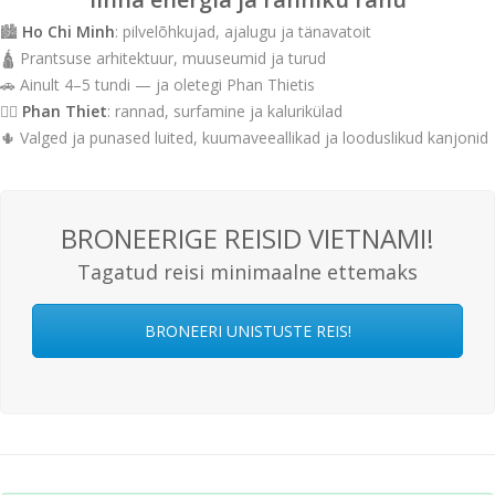
🏙️
Ho Chi Minh
: pilvelõhkujad, ajalugu ja tänavatoit
🛕 Prantsuse arhitektuur, muuseumid ja turud
🚗 Ainult 4–5 tundi — ja oletegi Phan Thietis
🏄‍♂️
Phan Thiet
: rannad, surfamine ja kalurikülad
🌵 Valged ja punased luited, kuumaveeallikad ja looduslikud kanjonid
BRONEERIGE REISID VIETNAMI!
Tagatud reisi minimaalne ettemaks
BRONEERI UNISTUSTE REIS!