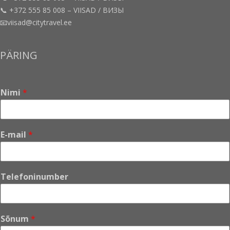
📞 +372 555 85 008 – VIISAD / ВИЗЫ
📧viisad@citytravel.ee
PÄRING
Nimi
*
E-mail
*
*
Telefoninumber
*
S
õ
n
Sõnum
*
u