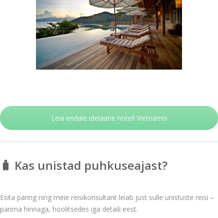
Leia endale idelaane hotell Vietnamis
🧳 Kas unistad puhkuseajast?
Esita päring ning meie reisikonsultant leiab just sulle unistuste reisi –
parima hinnaga, hoolitsedes iga detaili eest.