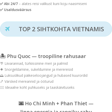
✅ Abi 24/7
– alates reisi valikust kuni koju naasmiseni
✅ Usaldusväärsus
TOP 2 SIHTKOHTA VIETNAMIS
🏝️ Phu Quoc — troopiline rahusaar
🌴 Liivarannad, türkiissinine meri ja palmid
🐠 Snorgeldamine, sukeldumine ja merereisid
🌅 Luksuslikud päikeseloojangud ja hubased kuurordid
🍤 Värsked mereannid ja ööturud
🧘‍♀️ Ideaalne koht puhkuseks ja taaskäivituseks
🌆 Ho Chi Minh + Phan Thiet —
linna energia ja ranniku rahu