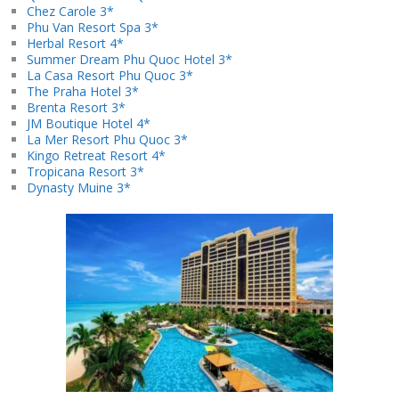
Chez Carole 3*
Phu Van Resort Spa 3*
Herbal Resort 4*
Summer Dream Phu Quoc Hotel 3*
La Casa Resort Phu Quoc 3*
The Praha Hotel 3*
Brenta Resort 3*
JM Boutique Hotel 4*
La Mer Resort Phu Quoc 3*
Kingo Retreat Resort 4*
Tropicana Resort 3*
Dynasty Muine 3*