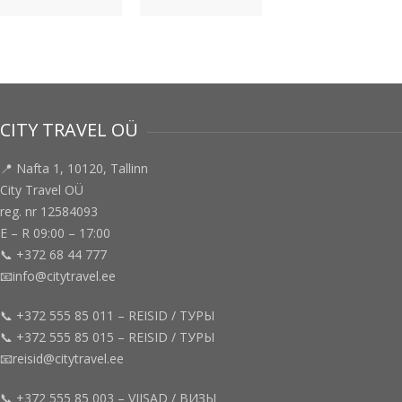
CITY TRAVEL OÜ
📍 Nafta 1, 10120, Tallinn
City Travel OÜ
reg. nr 12584093
E – R 09:00 – 17:00
📞 +372 68 44 777
📧info@citytravel.ee
📞 +372 555 85 011 – REISID / ТУРЫ
📞 +372 555 85 015 – REISID / ТУРЫ
📧reisid@citytravel.ee
📞 +372 555 85 003 – VIISAD / ВИЗЫ