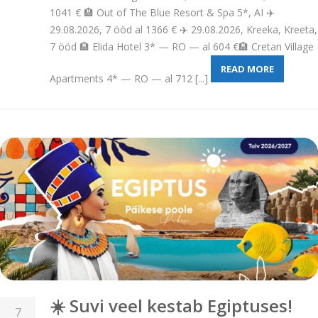
1041 € 🏨 Out of The Blue Resort & Spa 5*, AI ✈️
29.08.2026, 7 ööd al 1366 € ✈️ 29.08.2026, Kreeka, Kreeta,
7 ööd 🏨 Elida Hotel 3* — RO — al 604 €🏨 Cretan Village
READ MORE
Apartments 4* — RO — al 712 [...]
☀️ Suvi veel kestab Egiptuses!
7