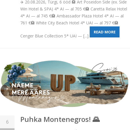
✈️ 20.08.2026, Türgi, 6 ööd 🏨 Art Poseidon Side (ex. Side
Win Hotel & SPA) 4* AI — al 705 €🏨 Caretta Relax Hotel
4* AI — al 745 €🏨 Ambassador Plaza Hotel 4* AI — al
761 €🏨 White City Beach Hotel 4* UAI — al 797 €🏨
READ MORE
Cenger Blue Collection 5* UAI — [...]
Puhka Montenegros! 🌄
6