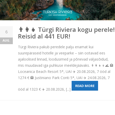
👨‍👩‍👧 Türgi Riviera kogu perele!
6
Reisid al 441 EUR!
AUG.
Türgi Riviera pakub peredele palju enamat kui
suurepäraseid hotelle ja veeparke – siin ootavad ees
ajaloolised linnad, loodusimed ja põnevad väljasõidud,
mis muudavad iga puhkuse meeldejäävaks. 👨‍👩‍👧‍👦🌊 🏨
Loceanica Beach Resort 5*, UAI ✈️ 20.08.2026, 7 ööd al
1274 € 🏨 Justiniano Park Conti 5*, UAI ✈️ 24.08.2026, 7
READ MORE
ööd al 1323 € ✈️ 20.08.2026, [...]