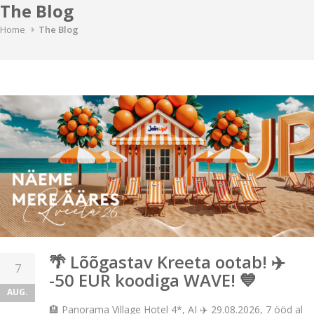
The Blog
Home
The Blog
🌴 Lõõgastav Kreeta ootab! ✈️
7
-50 EUR koodiga WAVE! 💙
AUG.
🏨 Panorama Village Hotel 4*, AI ✈️ 29.08.2026, 7 ööd al