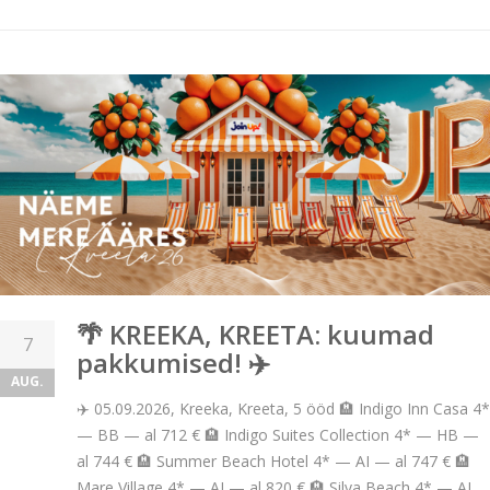
🌴 KREEKA, KREETA: kuumad
7
pakkumised! ✈️
AUG.
✈️ 05.09.2026, Kreeka, Kreeta, 5 ööd 🏨 Indigo Inn Casa 4*
— BB — al 712 € 🏨 Indigo Suites Collection 4* — HB —
al 744 € 🏨 Summer Beach Hotel 4* — AI — al 747 € 🏨
Mare Village 4* — AI — al 820 € 🏨 Silva Beach 4* — AI