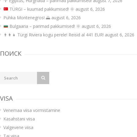
🌴 Egiptus, Hurghada – parimad pakkumised!
august 7, 2026
TÜRGI – kuumad pakkumised!
🌞
august 6, 2026
Puhka Montenegros! 🌄
august 6, 2026
Bulgaaria – parimad pakkumised!
🌞
august 6, 2026
👨‍👩‍👧 Türgi Riviera kogu perele! Reisid al 441 EUR!
august 6, 2026
ПОИСК
VISA
Venemaa viisa vormistamine
Kasahstani viisa
Valgevene viisa
Tai viisa