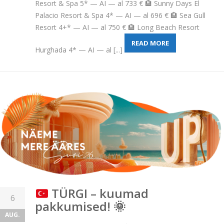
Resort & Spa 5* — AI — al 733 € 🏨 Sunny Days El
Palacio Resort & Spa 4* — AI — al 696 € 🏨 Sea Gull
Resort 4+* — AI — al 750 € 🏨 Long Beach Resort
READ MORE
Hurghada 4* — AI — al [...]
TÜRGI – kuumad
6
pakkumised!
🌞
AUG.