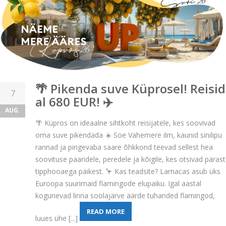
🌴 Pikenda suve Küprosel! Reisid
7
al 680 EUR! ✈️
AUG.
🌴 Küpros on ideaalne sihtkoht reisijatele, kes soovivad
oma suve pikendada ☀️ Soe Vahemere ilm, kaunid sinilipu
rannad ja pingevaba saare õhkkond teevad sellest hea
soovituse paaridele, peredele ja kõigile, kes otsivad pärast
tipphooaega päikest. 🦩 Kas teadsite? Larnacas asub üks
Euroopa suurimaid flamingode elupaiku. Igal aastal
kogunevad linna soolajärve äärde tuhanded flamingod,
READ MORE
luues ühe [...]