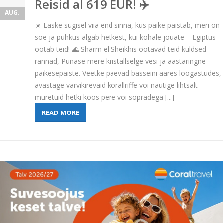
Reisid al 619 EUR! ✈️
AUG.
☀️ Laske sügisel viia end sinna, kus päike paistab, meri on
soe ja puhkus algab hetkest, kui kohale jõuate – Egiptus
ootab teid! 🌊 Sharm el Sheikhis ootavad teid kuldsed
rannad, Punase mere kristallselge vesi ja aastaringne
päikesepaiste. Veetke päevad basseini ääres lõõgastudes,
avastage värvikirevaid korallriffe või nautige lihtsalt
muretuid hetki koos pere või sõpradega [...]
READ MORE