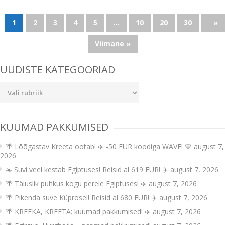
1
2
3
4
5
...
10
20
30
...
»
Viimane »
UUDISTE KATEGOORIAD
Uudiste
kategooriad
KUUMAD PAKKUMISED
🌴 Lõõgastav Kreeta ootab! ✈️ -50 EUR koodiga WAVE! 💙
august 7,
2026
☀️ Suvi veel kestab Egiptuses! Reisid al 619 EUR! ✈️
august 7, 2026
🌴 Täiuslik puhkus kogu perele Egiptuses! ✈️
august 7, 2026
🌴 Pikenda suve Küprosel! Reisid al 680 EUR! ✈️
august 7, 2026
🌴 KREEKA, KREETA: kuumad pakkumised! ✈️
august 7, 2026