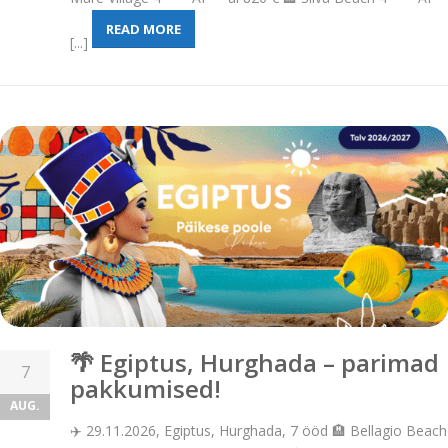
READ MORE
[...]
🌴 Egiptus, Hurghada – parimad
7
pakkumised!
AUG.
✈️ 29.11.2026, Egiptus, Hurghada, 7 ööd 🏨 Bellagio Beach