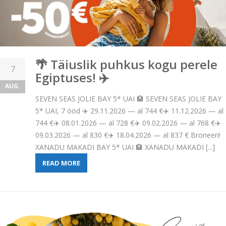
🌴 Täiuslik puhkus kogu perele
7
Egiptuses! ✈️
AUG.
SEVEN SEAS JOLIE BAY 5* UAI 🏨 SEVEN SEAS JOLIE BAY
5* UAI, 7 ööd ✈️ 29.11.2026 — al 744 €✈️ 11.12.2026 — al
744 €✈️ 08.01.2026 — al 728 €✈️ 09.02.2026 — al 768 €✈️
09.03.2026 — al 830 €✈️ 18.04.2026 — al 837 € Broneeri!
XANADU MAKADI BAY 5* UAI 🏨 XANADU MAKADI [...]
READ MORE