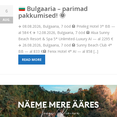
Bulgaaria – parimad
6
pakkumised!
🌞
AUG.
✈️ 08.08.2026, Bulgaaria, 7 ööd 🏨 Privileg Hotel 3* BB —
al 584 € ✈️ 12.08.2026, Bulgaaria, 7 ööd 🏨 Alua Sunny
Beach Resort & Spa 5* Unlimited-Luxury AI — al 2295 €
✈️ 26.08.2026, Bulgaaria, 7 ööd 🏨 Sunny Beach Club 4*
BB — al 833 €🏨 Fenix Hotel 4* AI — al 858 [...]
READ MORE