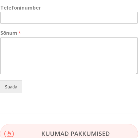
i
Telefoninumber
S
õ
n
u
Sõnum
*
m
Saada
KUUMAD PAKKUMISED