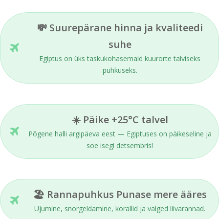
💸 Suurepärane hinna ja kvaliteedi
suhe
Egiptus on üks taskukohasemaid kuurorte talviseks
puhkuseks.
☀️ Päike +25°C talvel
Põgene halli argipäeva eest — Egiptuses on päikeseline ja
soe isegi detsembris!
🏖 Rannapuhkus Punase mere ääres
Ujumine, snorgeldamine, korallid ja valged liivarannad.