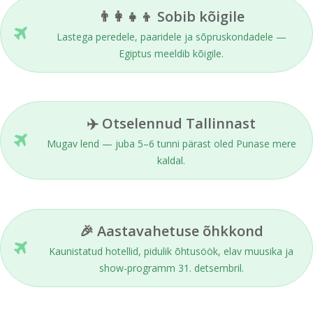
👨‍👩‍👧‍👦 Sobib kõigile
Lastega peredele, paaridele ja sõpruskondadele —
Egiptus meeldib kõigile.
✈️ Otselennud Tallinnast
Mugav lend — juba 5–6 tunni pärast oled Punase mere
kaldal.
🎉 Aastavahetuse õhkkond
Kaunistatud hotellid, pidulik õhtusöök, elav muusika ja
show-programm 31. detsembril.