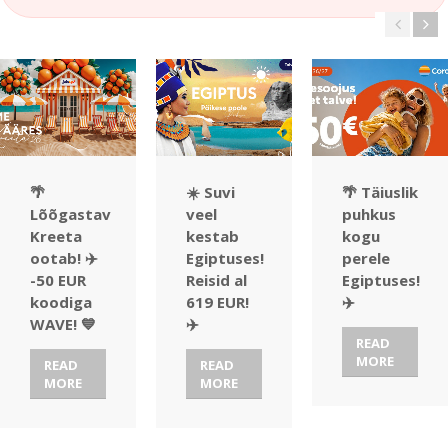
🌴
☀️ Suvi
🌴 Täiuslik
Lõõgastav
veel
puhkus
Kreeta
kestab
kogu
ootab! ✈️
Egiptuses!
perele
-50 EUR
Reisid al
Egiptuses!
koodiga
619 EUR!
✈️
WAVE! 💙
✈️
READ
MORE
READ
READ
MORE
MORE