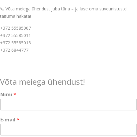
📞 Võta meiega ühendust juba täna – ja lase oma suveunistustel
täituma hakata!
+372 55585007
+372 55585011
+372 55585015
+372 6844777
Võta meiega ühendust!
Nimi
*
*
E-mail
*
N
i
m