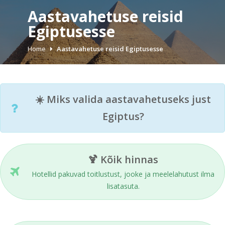
Aastavahetuse reisid
Egiptusesse
Home
Aastavahetuse reisid Egiptusesse
☀️ Miks valida aastavahetuseks just
Egiptus?
🍹 Kõik hinnas
Hotellid pakuvad toitlustust, jooke ja meelelahutust ilma
lisatasuta.