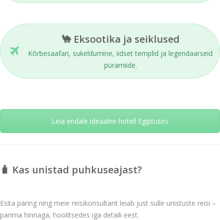
🐪 Eksootika ja seiklused
Kõrbesaafari, sukeldumine, iidset templid ja legendaarseid
püramiide.
Leia endale ideaalne hotell Egiptuses
🧳 Kas unistad puhkuseajast?
Esita päring ning meie reisikonsultant leiab just sulle unistuste reisi –
parima hinnaga, hoolitsedes iga detaili eest.