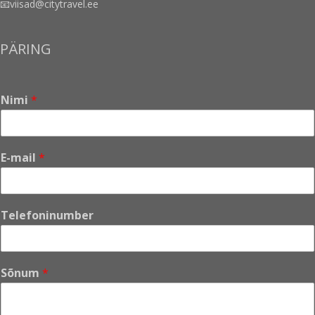
📧viisad@citytravel.ee
PÄRING
Nimi
*
E-mail
*
Telefoninumber
*
Sõnum
*
N
i
m