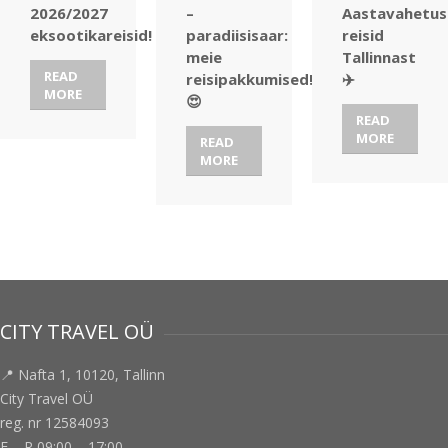
2026/2027
–
Aastavahetus
eksootikareisid!
paradiisisaar:
reisid
meie
Tallinnast
READ
reisipakkumised!
✈️
MORE
😍
READ
MORE
READ
MORE
CITY TRAVEL OÜ
📍 Nafta 1, 10120, Tallinn
City Travel OÜ
reg. nr 12584093
E – R 09:00 – 17:00