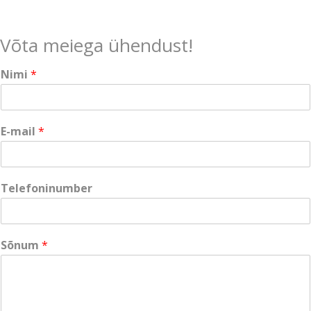
Võta meiega ühendust!
Nimi
*
N
E-mail
*
i
m
i
S
Telefoninumber
õ
n
u
m
Sõnum
*
S
õ
n
u
m