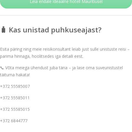
Leia endale ideaalne hotell Mauritiusel
🧳 Kas unistad puhkuseajast?
Esita päring ning meie reisikonsultant leiab just sulle unistuste reisi –
parima hinnaga, hoolitsedes iga detaili eest.
📞 Võta meiega ühendust juba täna – ja lase oma suveunistustel
täituma hakata!
+372 55585007
+372 55585011
+372 55585015
+372 6844777