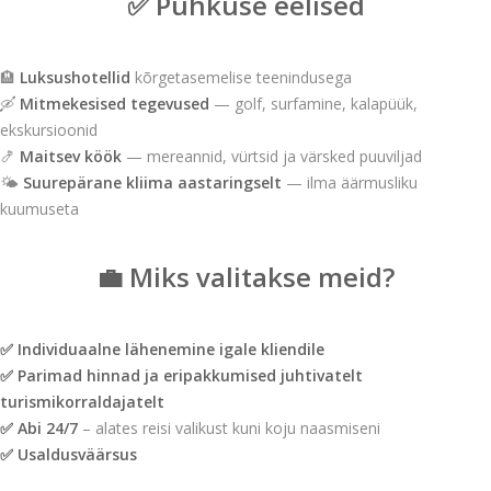
✅ Puhkuse eelised
🏨
Luksushotellid
kõrgetasemelise teenindusega
🛶
Mitmekesised tegevused
— golf, surfamine, kalapüük,
ekskursioonid
🍤
Maitsev köök
— mereannid, vürtsid ja värsked puuviljad
🌤
Suurepärane kliima aastaringselt
— ilma äärmusliku
kuumuseta
💼 Miks valitakse meid?
✅ Individuaalne lähenemine igale kliendile
✅ Parimad hinnad ja eripakkumised juhtivatelt
turismikorraldajatelt
✅ Abi 24/7
– alates reisi valikust kuni koju naasmiseni
✅ Usaldusväärsus