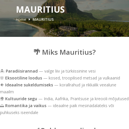
MAURITIUS
Home
MAURITIUS
🌴 Miks Mauritius?
🏝
Paradiisirannad
— valge liiv ja türkiissinine vesi
🌸
Eksootiline loodus
— kosed, troopilised metsad ja vulkaanid
🐠
Ideaalne sukeldumiseks
— korallrahud ja rikkalik veealune
maailm
🌍
Kultuuride segu
— India, Aafrika, Prantsuse ja kreooli mõjutused
🌅
Romantika ja vaikus
— ideaalne paik mesinädalateks või
puhkuseks iseendale