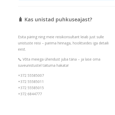
🧳 Kas unistad puhkuseajast?
Esita päring ning meie reisikonsultant leiab just sulle
unistuste reisi – parima hinnaga, hoolitsedes iga detaili
eest.
📞 Võta meiega ühendust juba täna – ja lase oma
suveunistustel täituma hakata!
+372 55585007
+372 55585011
+372 55585015
+372 6844777