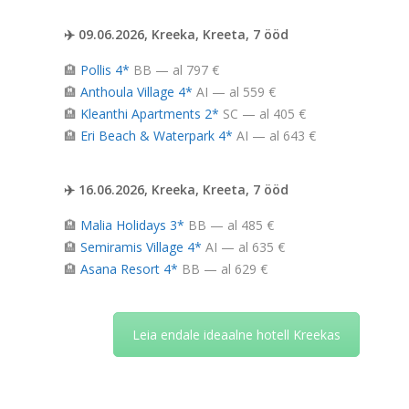
✈️ 09.06.2026, Kreeka, Kreeta, 7 ööd
🏨
Pollis 4*
BB — al 797 €
🏨
Anthoula Village 4*
AI — al 559 €
🏨
Kleanthi Apartments 2*
SC — al 405 €
🏨
Eri Beach & Waterpark 4*
AI — al 643 €
✈️ 16.06.2026, Kreeka, Kreeta, 7 ööd
🏨
Malia Holidays 3*
BB — al 485 €
🏨
Semiramis Village 4*
AI — al 635 €
🏨
Asana Resort 4*
BB — al 629 €
Leia endale ideaalne hotell Kreekas