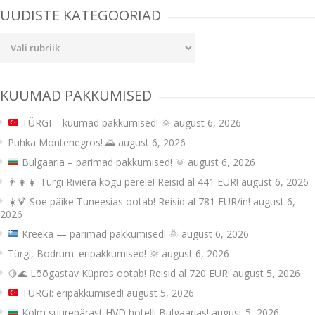
UUDISTE KATEGOORIAD
Uudiste
kategooriad
KUUMAD PAKKUMISED
TÜRGI – kuumad pakkumised!
🌞
august 6, 2026
Puhka Montenegros! 🌄
august 6, 2026
Bulgaaria – parimad pakkumised!
🌞
august 6, 2026
👨‍👩‍👧 Türgi Riviera kogu perele! Reisid al 441 EUR!
august 6, 2026
☀️🍹 Soe päike Tuneesias ootab! Reisid al 781 EUR/in!
august 6,
2026
Kreeka — parimad pakkumised!
🌞
august 6, 2026
Türgi, Bodrum: eripakkumised! 🌞
august 6, 2026
🍋🌊 Lõõgastav Küpros ootab! Reisid al 720 EUR!
august 5, 2026
TÜRGI: eripakkumised!
august 5, 2026
Kolm suurepärast HVD hotelli Bulgaarias!
august 5, 2026