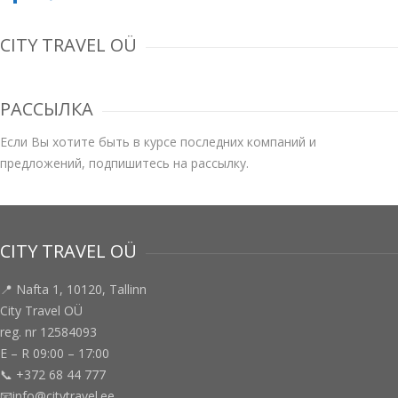
CITY TRAVEL OÜ
РАССЫЛКА
Если Вы хотите быть в курсе последних компаний и
предложений, подпишитесь на рассылку.
CITY TRAVEL OÜ
📍 Nafta 1, 10120, Tallinn
City Travel OÜ
reg. nr 12584093
E – R 09:00 – 17:00
📞 +372 68 44 777
📧info@citytravel.ee