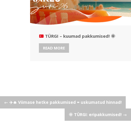
TÜRGI – kuumad pakkumised!
🌞
READ MORE
Post
←
✈️🔥 Viimase hetke pakkumised = uskumatud hinnad!
🌞 TÜRGI: eripakkumised!
→
navigation