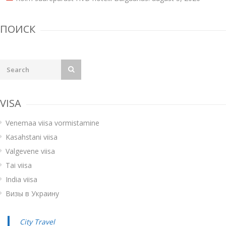
ПОИСК
VISA
Venemaa viisa vormistamine
Kasahstani viisa
Valgevene viisa
Tai viisa
India viisa
Визы в Украину
City Travel