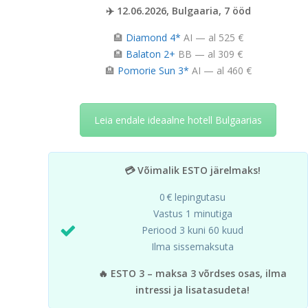
✈️ 12.06.2026, Bulgaaria, 7 ööd
🏨
Diamond 4*
AI — al 525 €
🏨
Balaton 2+
BB — al 309 €
🏨
Pomorie Sun 3*
AI — al 460 €
Leia endale ideaalne hotell Bulgaarias
💳 Võimalik ESTO järelmaks!
0 € lepingutasu
Vastus 1 minutiga
Periood 3 kuni 60 kuud
Ilma sissemaksuta
🔥 ESTO 3 – maksa 3 võrdses osas, ilma
intressi ja lisatasudeta!