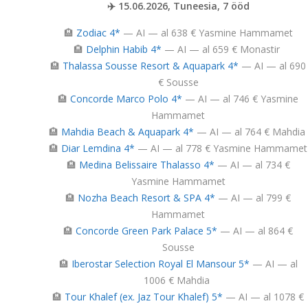
✈️ 15.06.2026, Tuneesia, 7 ööd
🏨
Zodiac 4*
— AI — al 638 € Yasmine Hammamet
🏨
Delphin Habib 4*
— AI — al 659 € Monastir
🏨
Thalassa Sousse Resort & Aquapark 4*
— AI — al 690
€ Sousse
🏨
Concorde Marco Polo 4*
— AI — al 746 € Yasmine
Hammamet
🏨
Mahdia Beach & Aquapark 4*
— AI — al 764 € Mahdia
🏨
Diar Lemdina 4*
— AI — al 778 € Yasmine Hammamet
🏨
Medina Belissaire Thalasso 4*
— AI — al 734 €
Yasmine Hammamet
🏨
Nozha Beach Resort & SPA 4*
— AI — al 799 €
Hammamet
🏨
Concorde Green Park Palace 5*
— AI — al 864 €
Sousse
🏨
Iberostar Selection Royal El Mansour 5*
— AI — al
1006 € Mahdia
🏨
Tour Khalef (ex. Jaz Tour Khalef) 5*
— AI — al 1078 €