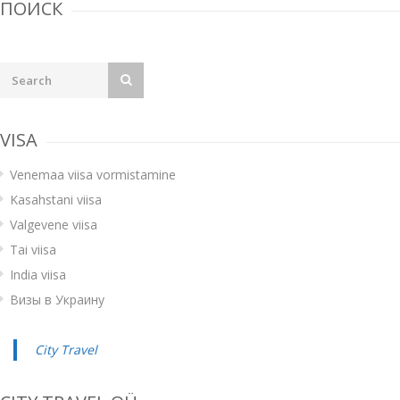
ПОИСК
VISA
Venemaa viisa vormistamine
Kasahstani viisa
Valgevene viisa
Tai viisa
India viisa
Визы в Украину
City Travel