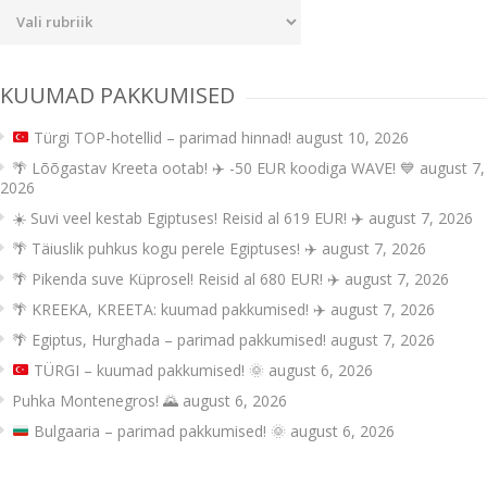
Uudiste
kategooriad
KUUMAD PAKKUMISED
Türgi TOP-hotellid – parimad hinnad!
august 10, 2026
🌴 Lõõgastav Kreeta ootab! ✈️ -50 EUR koodiga WAVE! 💙
august 7,
2026
☀️ Suvi veel kestab Egiptuses! Reisid al 619 EUR! ✈️
august 7, 2026
🌴 Täiuslik puhkus kogu perele Egiptuses! ✈️
august 7, 2026
🌴 Pikenda suve Küprosel! Reisid al 680 EUR! ✈️
august 7, 2026
🌴 KREEKA, KREETA: kuumad pakkumised! ✈️
august 7, 2026
🌴 Egiptus, Hurghada – parimad pakkumised!
august 7, 2026
TÜRGI – kuumad pakkumised!
🌞
august 6, 2026
Puhka Montenegros! 🌄
august 6, 2026
Bulgaaria – parimad pakkumised!
🌞
august 6, 2026