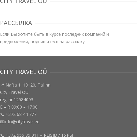
CITY TRAVEL OÜ
РАССЫЛКА
Если Вы хотите быть в курсе последних компаний и
предложений, подпишитесь на рассылку.
CITY TRAVEL OÜ
📍 Nafta 1, 10120, Tallinn
City Travel OÜ
reg. nr 12584093
E – R 09:00 – 17:00
📞 +372 68 44 777
📧info@citytravel.ee
📞 +372 555 85 011 – REISID / ТУРЫ