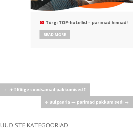
Türgi TOP-hotellid – parimad hinnad!
READ MORE
Post
←
✈️ ❗ Kõige soodsamad pakkumised ❗
✈️ Bulgaaria — parimad pakkumised!
→
navigation
UUDISTE KATEGOORIAD