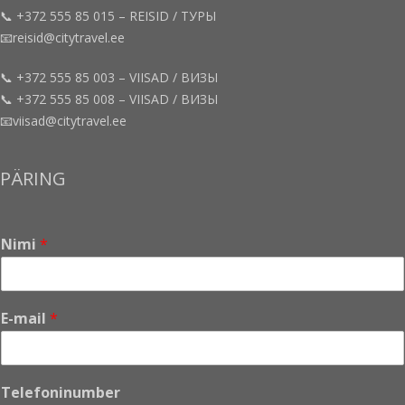
📞 +372 555 85 015 – REISID / ТУРЫ
📧reisid@citytravel.ee
📞 +372 555 85 003 – VIISAD / ВИЗЫ
📞 +372 555 85 008 – VIISAD / ВИЗЫ
📧viisad@citytravel.ee
PÄRING
Nimi
*
S
E-mail
*
õ
n
u
m
Telefoninumber
N