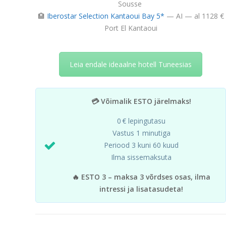
Sousse
🏨
Iberostar Selection Kantaoui Bay 5*
— AI — al 1128 €
Port El Kantaoui
Leia endale ideaalne hotell Tuneesias
💳 Võimalik ESTO järelmaks!
0 € lepingutasu
Vastus 1 minutiga
Periood 3 kuni 60 kuud
Ilma sissemaksuta
🔥 ESTO 3 – maksa 3 võrdses osas, ilma
intressi ja lisatasudeta!