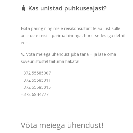
🧳 Kas unistad puhkuseajast?
Esita päring ning meie reisikonsultant leiab just sulle
unistuste reisi – parima hinnaga, hoolitsedes iga detaili
eest.
📞 Võta meiega ühendust juba täna – ja lase oma
suveunistustel täituma hakata!
+372 55585007
+372 55585011
+372 55585015
+372 6844777
Võta meiega ühendust!