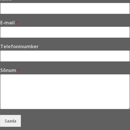
E-mail
*
E
Telefoninumber
-
m
a
i
Sõnum
*
l
S
õ
n
u
m
T
e
l
Saada
e