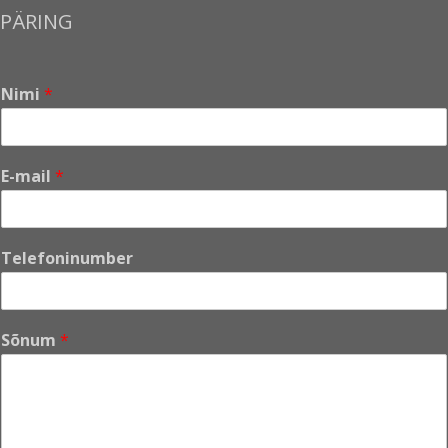
PÄRING
Nimi
*
*
E-mail
*
*
E
-
m
Telefoninumber
a
i
l
Sõnum
*