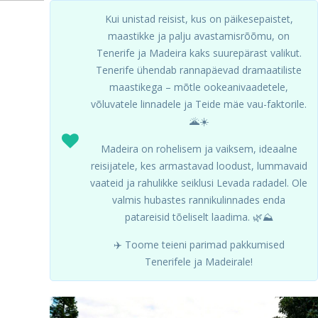
Kui unistad reisist, kus on päikesepaistet,
maastikke ja palju avastamisrõõmu, on
Tenerife ja Madeira kaks suurepärast valikut.
Tenerife ühendab rannapäevad dramaatiliste
maastikega – mõtle ookeanivaadetele,
võluvatele linnadele ja Teide mäe vau-faktorile.
🌋☀️
Madeira on rohelisem ja vaiksem, ideaalne
reisijatele, kes armastavad loodust, lummavaid
vaateid ja rahulikke seiklusi Levada radadel. Ole
valmis hubastes rannikulinnades enda
patareisid tõeliselt laadima. 🌿⛰️
✈️ Toome teieni parimad pakkumised
Tenerifele ja Madeirale!