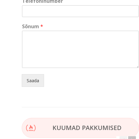
Telefoninumber
l
*
N
i
Sõnum
*
m
i
Saada
KUUMAD PAKKUMISED