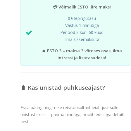
💳 Võimalik ESTO järelmaks!
0 € lepingutasu
Vastus 1 minutiga
Periood 3 kuni 60 kuud
Ilma sissemaksuta
🔥 ESTO 3 – maksa 3 võrdses osas, ilma
intressi ja lisatasudeta!
🧳 Kas unistad puhkuseajast?
Esita päring ning meie reisikonsultant leiab just sulle
unistuste reisi – parima hinnaga, hoolitsedes iga detaili
eest.