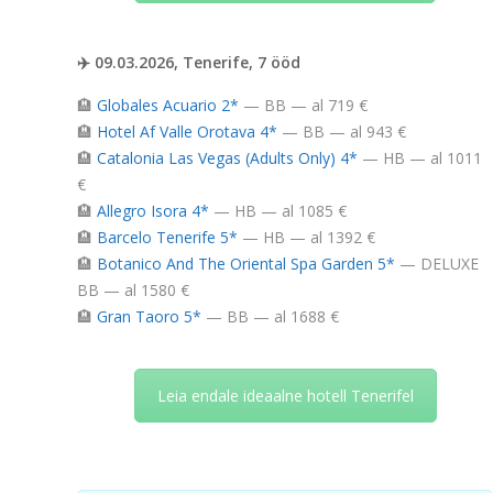
✈️ 09.03.2026, Tenerife, 7 ööd
🏨
Globales Acuario 2*
— BB — al 719 €
🏨
Hotel Af Valle Orotava 4*
— BB — al 943 €
🏨
Catalonia Las Vegas (Adults Only) 4*
— HB — al 1011
€
🏨
Allegro Isora 4*
— HB — al 1085 €
🏨
Barcelo Tenerife 5*
— HB — al 1392 €
🏨
Botanico And The Oriental Spa Garden 5*
— DELUXE
BB — al 1580 €
🏨
Gran Taoro 5*
— BB — al 1688 €
Leia endale ideaalne hotell Tenerifel