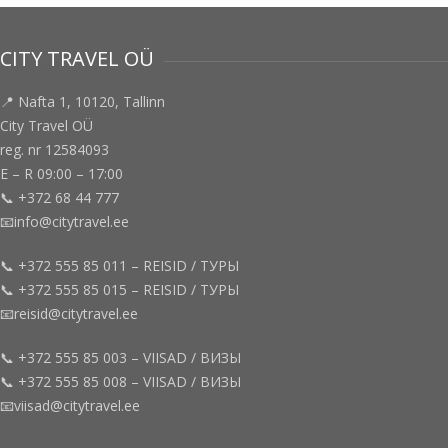
CITY TRAVEL OÜ
📍 Nafta 1, 10120, Tallinn
City Travel OÜ
reg. nr 12584093
E – R 09:00 – 17:00
📞 +372 68 44 777
📧info@citytravel.ee
📞 +372 555 85 011 – REISID / ТУРЫ
📞 +372 555 85 015 – REISID / ТУРЫ
📧reisid@citytravel.ee
📞 +372 555 85 003 – VIISAD / ВИЗЫ
📞 +372 555 85 008 – VIISAD / ВИЗЫ
📧viisad@citytravel.ee