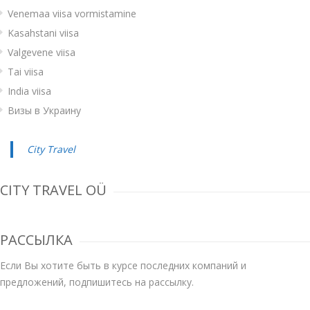
Venemaa viisa vormistamine
Kasahstani viisa
Valgevene viisa
Tai viisa
India viisa
Визы в Украину
City Travel
CITY TRAVEL OÜ
РАССЫЛКА
Если Вы хотите быть в курсе последних компаний и
предложений, подпишитесь на рассылку.