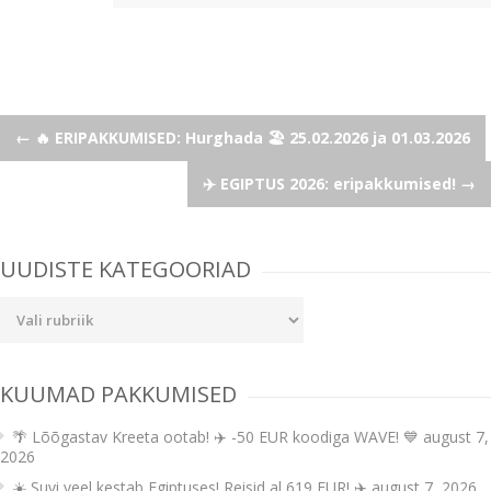
Post
←
🔥 ERIPAKKUMISED: Hurghada 🏖️ 25.02.2026 ja 01.03.2026
✈️ EGIPTUS 2026: eripakkumised!
→
navigation
UUDISTE KATEGOORIAD
Uudiste
kategooriad
KUUMAD PAKKUMISED
🌴 Lõõgastav Kreeta ootab! ✈️ -50 EUR koodiga WAVE! 💙
august 7,
2026
☀️ Suvi veel kestab Egiptuses! Reisid al 619 EUR! ✈️
august 7, 2026