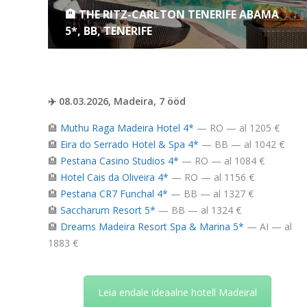
🏨 THE RITZ-CARLTON TENERIFE ABAMA
5*, BB, TENERIFE
✈️ 08.03.2026, Madeira, 7 ööd
🏨
Muthu Raga Madeira Hotel 4*
— RO — al 1205 €
🏨
Eira do Serrado Hotel & Spa 4*
— BB — al 1042 €
🏨
Pestana Casino Studios 4*
— RO — al 1084 €
🏨
Hotel Cais da Oliveira 4*
— RO — al 1156 €
🏨
Pestana CR7 Funchal 4*
— BB — al 1327 €
🏨
Saccharum Resort 5*
— BB — al 1324 €
🏨
Dreams Madeira Resort Spa & Marina 5*
— AI — al
1883 €
Leia endale ideaalne hotell Madeiral