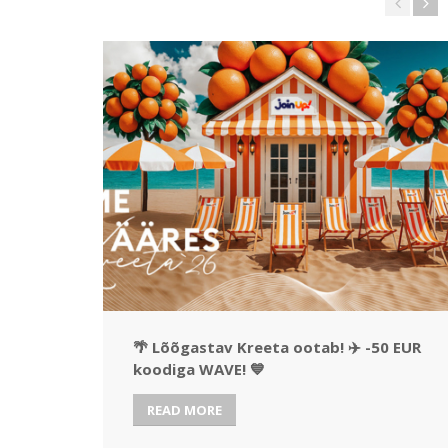
🌴 Lõõgastav Kreeta ootab! ✈️ -50 EUR
koodiga WAVE! 💙
READ MORE