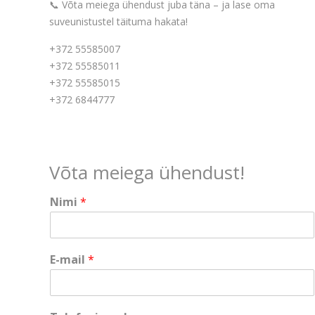
📞 Võta meiega ühendust juba täna – ja lase oma
suveunistustel täituma hakata!
+372 55585007
+372 55585011
+372 55585015
+372 6844777
Võta meiega ühendust!
Nimi
*
E
E-mail
*
-
m
a
i