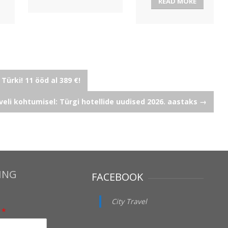
READ MORE
ürki! 11 ööd al 389 €!
veli kohtumisel: Türgi hotellide uudised 2026. aastaks
→
ING
FACEBOOK
City Travel
i
*