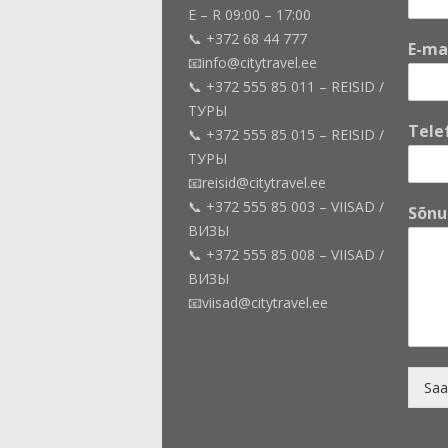
E – R 09:00 – 17:00
📞 +372 68 44 777
E-ma
📧info@citytravel.ee
📞 +372 555 85 011 – REISID /
ТУРЫ
*
Tele
📞 +372 555 85 015 – REISID /
E
ТУРЫ
-
m
📧reisid@citytravel.ee
a
📞 +372 555 85 003 – VIISAD /
Sõn
i
ВИЗЫ
l
📞 +372 555 85 008 – VIISAD /
E
ВИЗЫ
-
m
📧viisad@citytravel.ee
a
i
l
Saa