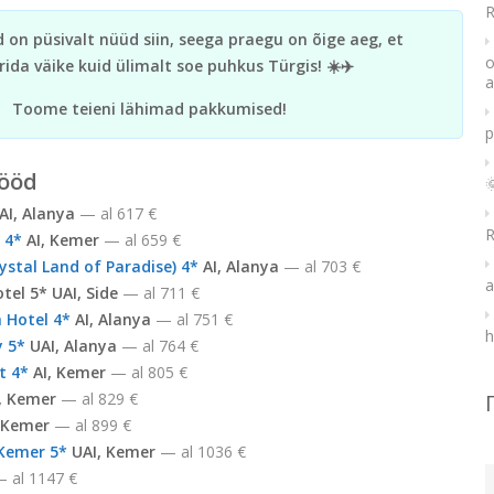
R
on püsivalt nüüd siin, seega praegu on õige aeg, et
o
ida väike kuid ülimalt soe puhkus Türgis! ☀️✈️
a
Toome teieni lähimad pakkumised!
p
 ööd

I, Alanya
— al 617 €
R
 4*
AI, Kemer
— al 659 €
ystal Land of Paradise) 4*
AI, Alanya
— al 703 €
a
el 5* UAI, Side
— al 711 €
 Hotel 4*
AI, Alanya
— al 751 €
h
 5*
UAI, Alanya
— al 764 €
t 4*
AI, Kemer
— al 805 €
, Kemer
— al 829 €
 Kemer
— al 899 €
 Kemer 5*
UAI, Kemer
— al 1036 €
 al 1147 €