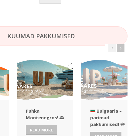
KUUMAD PAKKUMISED
Puhka
Bulgaaria –
Montenegros! 🌄
parimad
pakkumised!
🌞
READ MORE