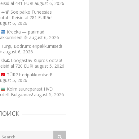
eisid al 441 EUR!
august 6, 2026
☀️🍹 Soe päike Tuneesias
otab! Reisid al 781 EUR/in!
ugust 6, 2026
Kreeka — parimad
akkumised!
🌞
august 6, 2026
Türgi, Bodrum: eripakkumised!

august 6, 2026
🍋🌊 Lõõgastav Küpros ootab!
eisid al 720 EUR!
august 5, 2026
TÜRGI: eripakkumised!
ugust 5, 2026
Kolm suurepärast HVD
otelli Bulgaarias!
august 5, 2026
ПОИСК