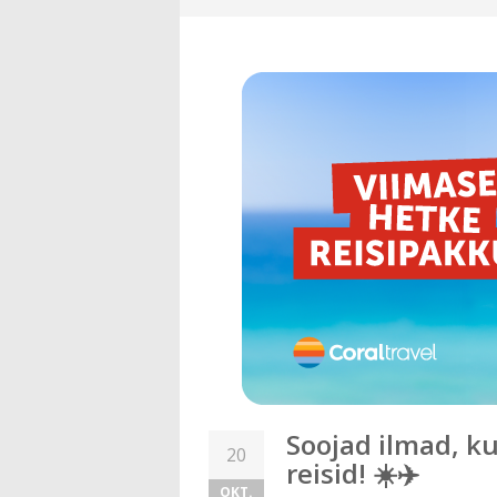
Soojad ilmad, k
20
reisid! ☀️✈️
OKT.