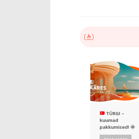
TÜRGI –
kuumad
pakkumised!
🌞