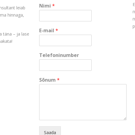
Е
Nimi
*
nsultant leiab
п
rima hinnaga,
п
р
E-mail
*
 täna – ja lase
akata!
E
Telefoninumber
-
m
a
i
Sõnum
*
l
E
-
m
a
i
l
*
Saada