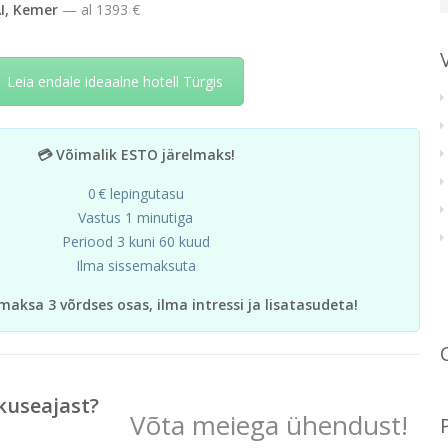
I, Kemer
— al 1393 €
Leia endale ideaalne hotell Türgis
💳 Võimalik ESTO järelmaks!
0 € lepingutasu
Vastus 1 minutiga
Periood 3 kuni 60 kuud
Ilma sissemaksuta
maksa 3 võrdses osas, ilma intressi ja lisatasudeta!
kuseajast?
Võta meiega ühendust!