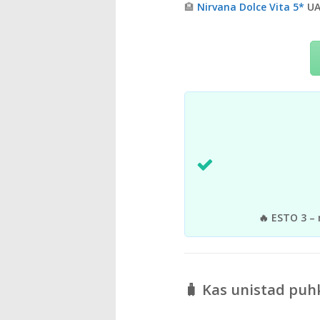
🏨
Nirvana Dolce Vita 5*
UA
🔥 ESTO 3 – 
🧳 Kas unistad puh