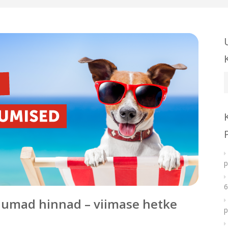
U
k
p
6
uumad hinnad – viimase hetke
p