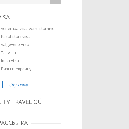
VISA
Venemaa viisa vormistamine
Kasahstani viisa
Valgevene viisa
Tai viisa
India viisa
Визы в Украину
City Travel
CITY TRAVEL OÜ
РАССЫЛКА