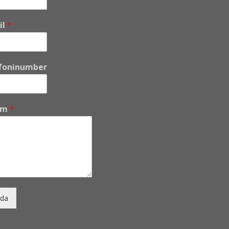
il
*
foninumber
um
*
da