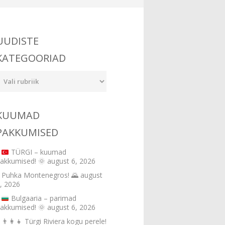
UUDISTE
KATEGOORIAD
udiste
ategooriad
KUUMAD
PAKKUMISED
TÜRGI – kuumad
akkumised!
🌞
august 6, 2026
Puhka Montenegros! 🌄
august
, 2026
Bulgaaria – parimad
akkumised!
🌞
august 6, 2026
👨‍👩‍👧 Türgi Riviera kogu perele!