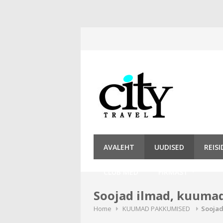
Skip
to
content
AVALEHT
UUDISED
REIS
CLUB MED
FIRMAST
Soojad ilmad, kuumad 
Home
KUUMAD PAKKUMISED
Soojad