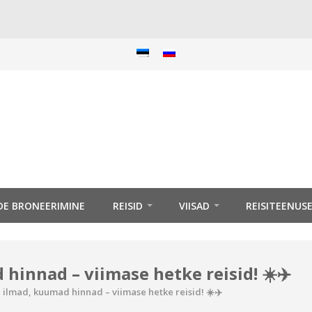
IDE BRONEERIMINE
REISID
VIISAD
REISITEENUS
hinnad – viimase hetke reisid! ☀️✈️
 ilmad, kuumad hinnad – viimase hetke reisid! ☀️✈️