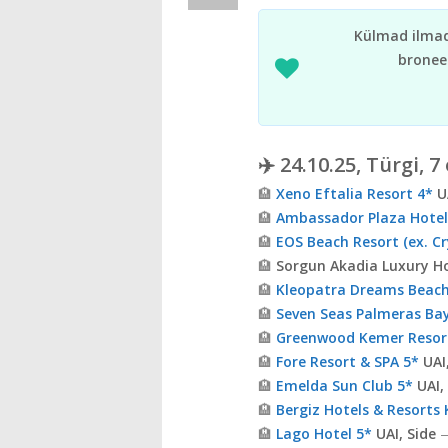
Külmad ilmad 
broneer
✈️ 24.10.25, Türgi, 7
🏨
Xeno Eftalia Resort 4*
UA
🏨
Ambassador Plaza Hotel
🏨
EOS Beach Resort (ex. Cr
🏨
Sorgun Akadia Luxury Hot
🏨
Kleopatra Dreams Beach
🏨
Seven Seas Palmeras Bay
🏨
Greenwood Kemer Resor
🏨
Fore Resort & SPA 5*
UAI
🏨
Emelda Sun Club 5*
UAI,
🏨
Bergiz Hotels & Resorts
🏨
Lago Hotel 5*
UAI, Side
—