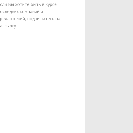
сли Вы хотите быть в курсе
оследних компаний и
редложений, подпишитесь на
ассылку.