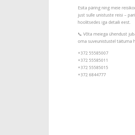
Esita päring ning meie reisiko
just sulle unistuste reisi – pa
hoolitsedes iga detaili eest.
📞 Võta meiega ühendust juba
oma suveunistustel täituma h
+372 55585007
+372 55585011
+372 55585015
+372 6844777