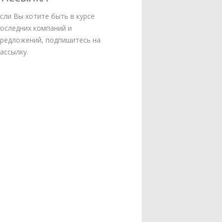
сли Вы хотите быть в курсе
оследних компаний и
редложений, подпишитесь на
ассылку.