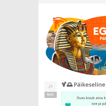
🍹🌅 Päikeseline
21
NOV.
Õues kisub aina 
soe ja p