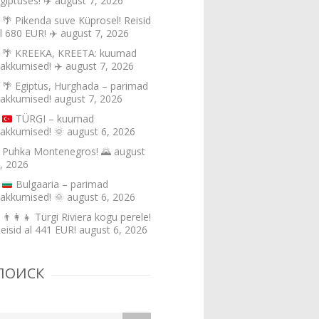
giptuses! ✈️
august 7, 2026
🌴 Pikenda suve Küprosel! Reisid
l 680 EUR! ✈️
august 7, 2026
🌴 KREEKA, KREETA: kuumad
akkumised! ✈️
august 7, 2026
🌴 Egiptus, Hurghada – parimad
akkumised!
august 7, 2026
TÜRGI – kuumad
akkumised!
🌞
august 6, 2026
Puhka Montenegros! 🌄
august
, 2026
Bulgaaria – parimad
akkumised!
🌞
august 6, 2026
👨‍👩‍👧 Türgi Riviera kogu perele!
eisid al 441 EUR!
august 6, 2026
ПОИСК