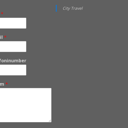
City Travel
i
*
il
*
foninumber
um
*