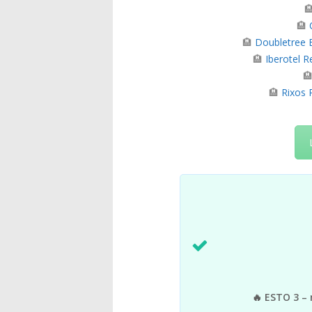

🏨
🏨
Doubletree B
🏨
Iberotel R

🏨
Rixos 
🔥 ESTO 3 – 