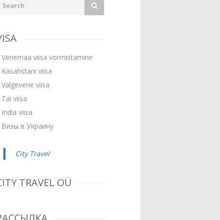
VISA
Venemaa viisa vormistamine
Kasahstani viisa
Valgevene viisa
Tai viisa
India viisa
Визы в Украину
City Travel
CITY TRAVEL OÜ
РАССЫЛКА