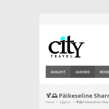
Skip
to
content
AVALEHT
UUDISED
REIS
CLUB MED
FIRMAST
🍹🌅 Päikeseline Shar
Home
Egiptus
🍹🌅 Päikeseline Shar