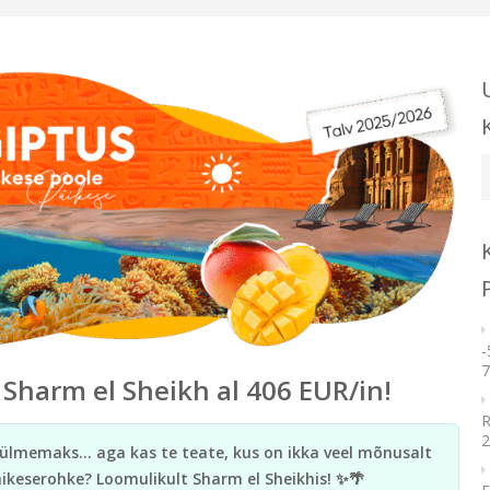
U
k
-
7
 Sharm el Sheikh al 406 EUR/in!
R
2
külmemaks… aga kas te teate, kus on ikka veel mõnusalt
äikeserohke? Loomulikult Sharm el Sheikhis! ✨🌴