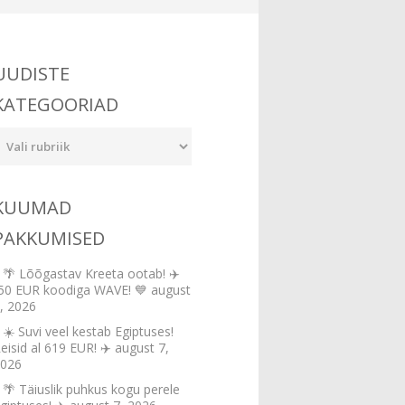
UUDISTE
KATEGOORIAD
udiste
ategooriad
KUUMAD
PAKKUMISED
🌴 Lõõgastav Kreeta ootab! ✈️
50 EUR koodiga WAVE! 💙
august
, 2026
☀️ Suvi veel kestab Egiptuses!
eisid al 619 EUR! ✈️
august 7,
026
🌴 Täiuslik puhkus kogu perele