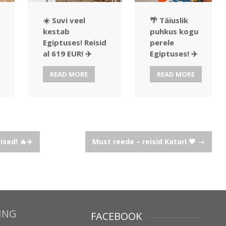
☀️ Suvi veel
🌴 Täiuslik
kestab
puhkus kogu
Egiptuses! Reisid
perele
al 619 EUR! ✈️
Egiptuses! ✈️
READ MORE
READ MORE
sed! 🔥✈️
Must reede – reisid Katari 🖤
→
ING
FACEBOOK