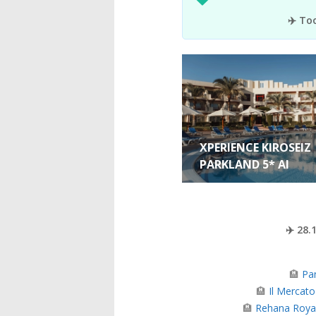
✈️ To
XPERIENCE KIROSEIZ
PARKLAND 5* AI
✈️ 28.
🏨
Pa
🏨
Il Mercato
🏨
Rehana Royal