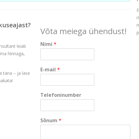
Е
п
kuseajast?
п
Võta meiega ühendust!
р
Nimi
*
nsultant leiab
rima hinnaga,
S
E-mail
*
õ
 täna – ja lase
n
akata!
u
m
Telefoninumber
N
i
m
i
Sõnum
*
T
e
l