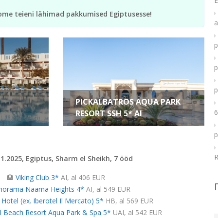
E
ome teieni lähimad pakkumised Egiptusesse!
a
p
p
p
PICKALBATROS AQUA PARK
6
RESORT SSH 5* AI
p
R
11.2025, Egiptus, Sharm el Sheikh, 7 ööd
🏨
Viking Club 3*
AI, al 406 EUR
norama Naama Heights 4*
AI, al 549 EUR
 Hotel (ex. Iberotel Il Mercato) 5*
HB, al 569 EUR
 Beach Resort Aqua Park & Spa 5*
UAI, al 542 EUR