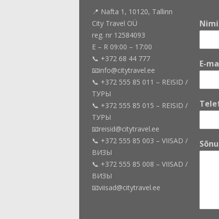
📍 Nafta 1, 10120, Tallinn
Nim
City Travel OÜ
reg. nr 12584093
E – R 09:00 – 17:00
📞 +372 68 44 777
E-ma
📧info@citytravel.ee
📞 +372 555 85 011 – REISID /
ТУРЫ
T
Tele
📞 +372 555 85 015 – REISID /
e
ТУРЫ
l
e
📧reisid@citytravel.ee
f
📞 +372 555 85 003 – VIISAD /
Sõn
o
ВИЗЫ
n
📞 +372 555 85 008 – VIISAD /
i
ВИЗЫ
n
u
📧viisad@citytravel.ee
m
b
e