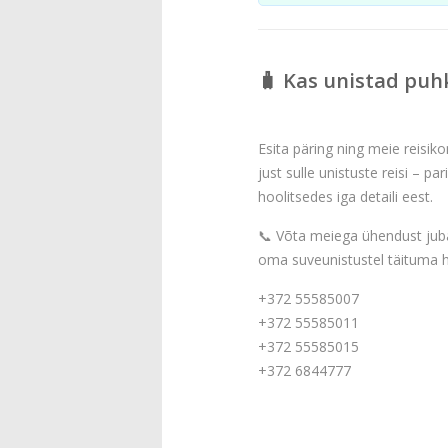
🧳 Kas unistad puh
Esita päring ning meie reisiko
just sulle unistuste reisi – pa
hoolitsedes iga detaili eest.
📞 Võta meiega ühendust juba
oma suveunistustel täituma h
+372 55585007
+372 55585011
+372 55585015
+372 6844777