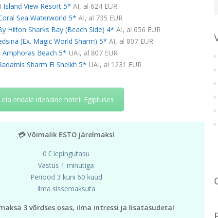

Island View Resort 5*
AI, al 624 EUR
Coral Sea Waterworld 5*
AI, al 735 EUR
y Hilton Sharks Bay (Beach Side) 4*
AI, al 656 EUR
edsina (Ex. Magic World Sharm) 5*
AI, al 807 EUR

Amphoras Beach 5*
UAI, al 807 EUR
Radamis Sharm El Sheikh 5*
UAI, al 1231 EUR
Leia endale ideaalne hotell Egiptuses
💳 Võimalik ESTO järelmaks!
0 € lepingutasu
Vastus 1 minutiga
Periood 3 kuni 60 kuud
Ilma sissemaksuta
maksa 3 võrdses osas, ilma intressi ja lisatasudeta!