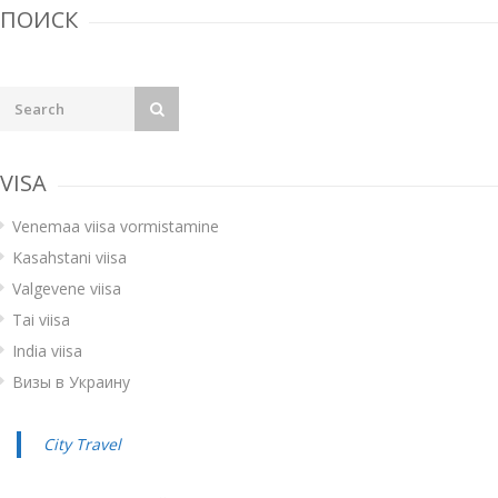
ПОИСК
VISA
Venemaa viisa vormistamine
Kasahstani viisa
Valgevene viisa
Tai viisa
India viisa
Визы в Украину
City Travel