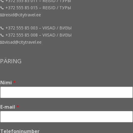
📞 +372 555 85 011 – REISID / ТУРЫ
📞 +372 555 85 015 – REISID / ТУРЫ
📧reisid@citytravel.ee
📞 +372 555 85 003 – VIISAD / ВИЗЫ
📞 +372 555 85 008 – VIISAD / ВИЗЫ
📧viisad@citytravel.ee
PÄRING
Nimi
*
E-mail
*
E
Telefoninumber