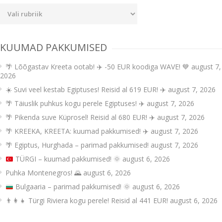
Uudiste
kategooriad
KUUMAD PAKKUMISED
🌴 Lõõgastav Kreeta ootab! ✈️ -50 EUR koodiga WAVE! 💙
august 7,
2026
☀️ Suvi veel kestab Egiptuses! Reisid al 619 EUR! ✈️
august 7, 2026
🌴 Täiuslik puhkus kogu perele Egiptuses! ✈️
august 7, 2026
🌴 Pikenda suve Küprosel! Reisid al 680 EUR! ✈️
august 7, 2026
🌴 KREEKA, KREETA: kuumad pakkumised! ✈️
august 7, 2026
🌴 Egiptus, Hurghada – parimad pakkumised!
august 7, 2026
TÜRGI – kuumad pakkumised!
🌞
august 6, 2026
Puhka Montenegros! 🌄
august 6, 2026
Bulgaaria – parimad pakkumised!
🌞
august 6, 2026
👨‍👩‍👧 Türgi Riviera kogu perele! Reisid al 441 EUR!
august 6, 2026