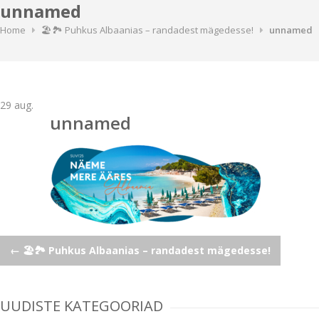
unnamed
Home
🏖️🏞️ Puhkus Albaanias – randadest mägedesse!
unnamed
29
aug.
unnamed
Post
←
🏖️🏞️ Puhkus Albaanias – randadest mägedesse!
navigation
UUDISTE KATEGOORIAD