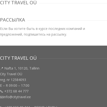
CITY TRAVEL OÜ
РАССЫЛКА
Если Вы хотите быть в курсе последних компаний и
предложений, подпишитесь на рассылку.
CITY TRAVEL OÜ
📍 Nafta 1, 10120, Tallinn
City Travel OÜ
reg. nr 12584093
E – R 09:00 – 17:00
📞 +372 68 44 777
📧info@citytravel.ee