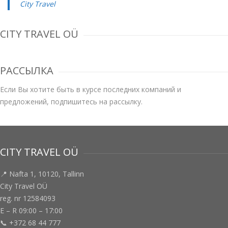
City Travel
CITY TRAVEL OÜ
РАССЫЛКА
Если Вы хотите быть в курсе последних компаний и
предложений, подпишитесь на рассылку.
CITY TRAVEL OÜ
📍 Nafta 1, 10120, Tallinn
City Travel OÜ
reg. nr 12584093
E – R 09:00 – 17:00
📞 +372 68 44 777