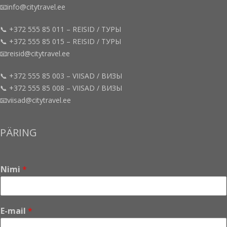
📧info@citytravel.ee
📞 +372 555 85 011 – REISID / ТУРЫ
📞 +372 555 85 015 – REISID / ТУРЫ
📧reisid@citytravel.ee
📞 +372 555 85 003 – VIISAD / ВИЗЫ
📞 +372 555 85 008 – VIISAD / ВИЗЫ
📧viisad@citytravel.ee
PÄRING
Nimi
*
E
E-mail
*
-
m