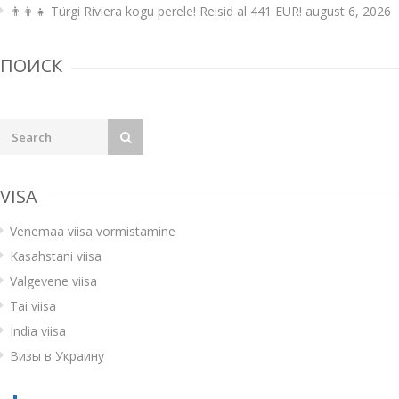
👨‍👩‍👧 Türgi Riviera kogu perele! Reisid al 441 EUR!
august 6, 2026
ПОИСК
VISA
Venemaa viisa vormistamine
Kasahstani viisa
Valgevene viisa
Tai viisa
India viisa
Визы в Украину