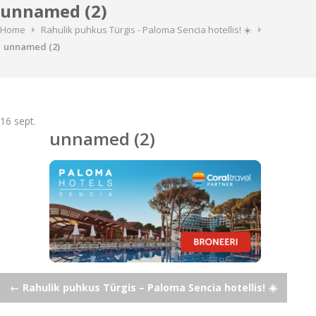
unnamed (2)
Home
Rahulik puhkus Türgis - Paloma Sencia hotellis! ☀️
unnamed (2)
16
sept.
unnamed (2)
Post
←
Rahulik puhkus Türgis – Paloma Sencia hotellis! ☀️