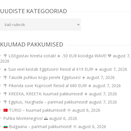
navigation
UUDISTE KATEGOORIAD
Uudiste
kategooriad
KUUMAD PAKKUMISED
🌴 Lõõgastav Kreeta ootab! ✈️ -50 EUR koodiga WAVE! 💙
august 7,
2026
☀️ Suvi veel kestab Egiptuses! Reisid al 619 EUR! ✈️
august 7, 2026
🌴 Täiuslik puhkus kogu perele Egiptuses! ✈️
august 7, 2026
🌴 Pikenda suve Küprosel! Reisid al 680 EUR! ✈️
august 7, 2026
🌴 KREEKA, KREETA: kuumad pakkumised! ✈️
august 7, 2026
🌴 Egiptus, Hurghada – parimad pakkumised!
august 7, 2026
TÜRGI – kuumad pakkumised!
🌞
august 6, 2026
Puhka Montenegros! 🌄
august 6, 2026
Bulgaaria – parimad pakkumised!
🌞
august 6, 2026