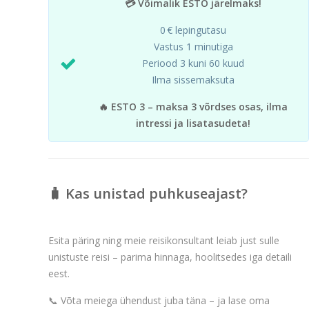
💳 Võimalik ESTO järelmaks!
0 € lepingutasu
Vastus 1 minutiga
Periood 3 kuni 60 kuud
Ilma sissemaksuta
🔥 ESTO 3 – maksa 3 võrdses osas, ilma
intressi ja lisatasudeta!
🧳 Kas unistad puhkuseajast?
Esita päring ning meie reisikonsultant leiab just sulle
unistuste reisi – parima hinnaga, hoolitsedes iga detaili
eest.
📞 Võta meiega ühendust juba täna – ja lase oma