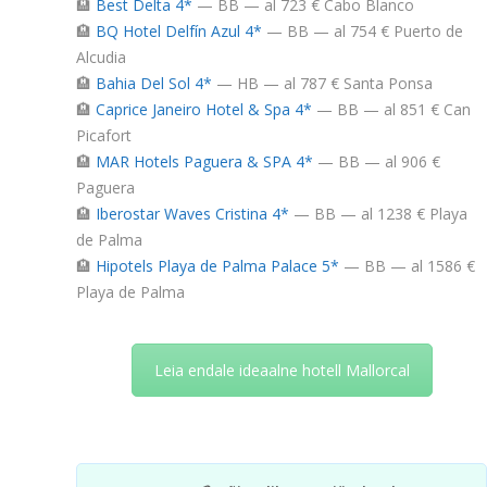
🏨
Best Delta 4*
— BB — al 723 € Cabo Blanco
🏨
BQ Hotel Delfín Azul 4*
— BB — al 754 € Puerto de
Alcudia
🏨
Bahia Del Sol 4*
— HB — al 787 € Santa Ponsa
🏨
Caprice Janeiro Hotel & Spa 4*
— BB — al 851 € Can
Picafort
🏨
MAR Hotels Paguera & SPA 4*
— BB — al 906 €
Paguera
🏨
Iberostar Waves Cristina 4*
— BB — al 1238 € Playa
de Palma
🏨
Hipotels Playa de Palma Palace 5*
— BB — al 1586 €
Playa de Palma
Leia endale ideaalne hotell Mallorcal