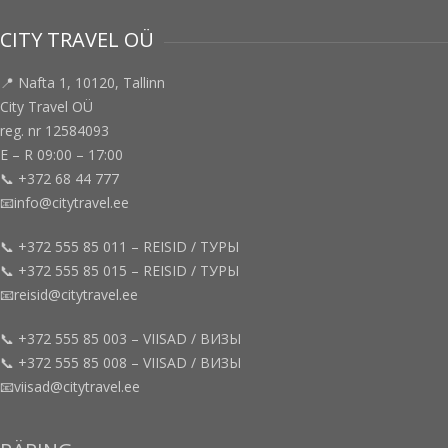
CITY TRAVEL OÜ
📍 Nafta 1, 10120, Tallinn
City Travel OÜ
reg. nr 12584093
E – R 09:00 – 17:00
📞 +372 68 44 777
📧info@citytravel.ee
📞 +372 555 85 011 – REISID / ТУРЫ
📞 +372 555 85 015 – REISID / ТУРЫ
📧reisid@citytravel.ee
📞 +372 555 85 003 – VIISAD / ВИЗЫ
📞 +372 555 85 008 – VIISAD / ВИЗЫ
📧viisad@citytravel.ee