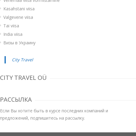
Venemaa viisa vormistamine
Kasahstani viisa
Valgevene viisa
Tai viisa
India viisa
Визы в Украину
City Travel
CITY TRAVEL OÜ
РАССЫЛКА
Если Вы хотите быть в курсе последних компаний и
предложений, подпишитесь на рассылку.