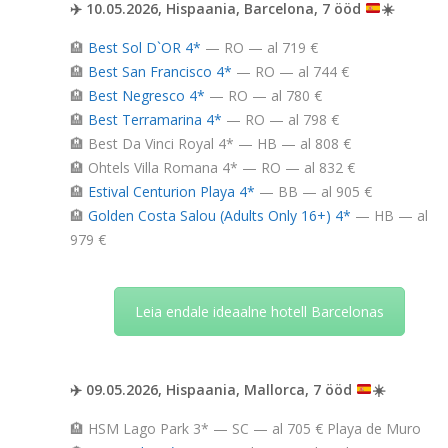
✈️
10.05.2026, Hispaania, Barcelona, 7 ööd
☀️
🏨
Best Sol D`OR 4*
— RO — al 719 €
🏨
Best San Francisco 4*
— RO — al 744 €
🏨
Best Negresco 4*
— RO — al 780 €
🏨
Best Terramarina 4*
— RO — al 798 €
🏨 Best Da Vinci Royal 4* — HB — al 808 €
🏨 Ohtels Villa Romana 4* — RO — al 832 €
🏨
Estival Centurion Playa 4*
— BB — al 905 €
🏨
Golden Costa Salou (Adults Only 16+) 4*
— HB — al
979 €
Leia endale ideaalne hotell Barcelonas
✈️
09.05.2026, Hispaania, Mallorca, 7 ööd
☀️
🏨 HSM Lago Park 3* — SC — al 705 € Playa de Muro