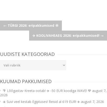
Post
←
TÜRGI 2026: eripakkumised 🌞
✈️ KOOLIVAHEAEG 2026: eripakkumised!
→
navigation
UUDISTE KATEGOORIAD
Uudiste
kategooriad
KUUMAD PAKKUMISED
🌴 Lõõgastav Kreeta ootab! ✈️ -50 EUR koodiga WAVE! 💙
august 7,
2026
☀️ Suvi veel kestab Egiptuses! Reisid al 619 EUR! ✈️
august 7, 2026