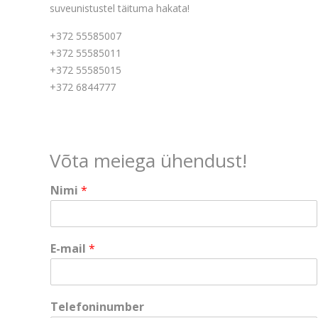
suveunistustel täituma hakata!
+372 55585007
+372 55585011
+372 55585015
+372 6844777
Võta meiega ühendust!
Nimi
*
E-mail
*
E
Telefoninumber
-