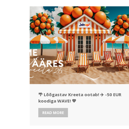
🌴 Lõõgastav Kreeta ootab! ✈️ -50 EUR
koodiga WAVE! 💙
READ MORE