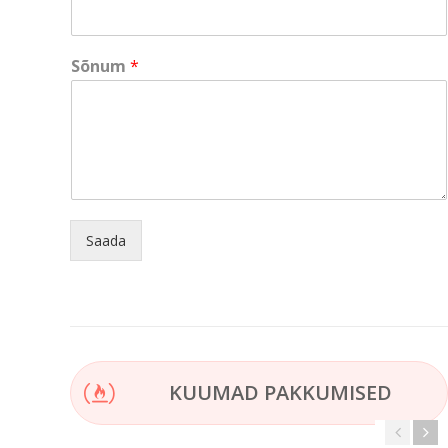
m
a
i
Sõnum
*
l
*
E
-
m
a
i
l
Saada
KUUMAD PAKKUMISED