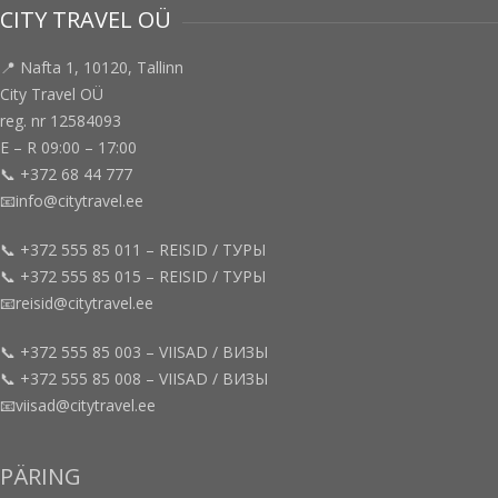
CITY TRAVEL OÜ
📍 Nafta 1, 10120, Tallinn
City Travel OÜ
reg. nr 12584093
E – R 09:00 – 17:00
📞 +372 68 44 777
📧info@citytravel.ee
📞 +372 555 85 011 – REISID / ТУРЫ
📞 +372 555 85 015 – REISID / ТУРЫ
📧reisid@citytravel.ee
📞 +372 555 85 003 – VIISAD / ВИЗЫ
📞 +372 555 85 008 – VIISAD / ВИЗЫ
📧viisad@citytravel.ee
PÄRING