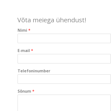
Võta meiega ühendust!
Nimi
*
E
E-mail
*
-
m
a
i
Telefoninumber
l
T
e
l
Sõnum
*
e
f
o
n