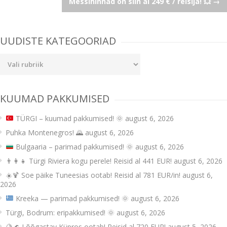
Messihinnad on siin al 249 € / reisija! 💥
→
navigation
UUDISTE KATEGOORIAD
Uudiste
kategooriad
KUUMAD PAKKUMISED
TÜRGI – kuumad pakkumised!
🌞
august 6, 2026
Puhka Montenegros! 🌄
august 6, 2026
Bulgaaria – parimad pakkumised!
🌞
august 6, 2026
👨‍👩‍👧 Türgi Riviera kogu perele! Reisid al 441 EUR!
august 6, 2026
☀️🍹 Soe päike Tuneesias ootab! Reisid al 781 EUR/in!
august 6,
2026
Kreeka — parimad pakkumised!
🌞
august 6, 2026
Türgi, Bodrum: eripakkumised! 🌞
august 6, 2026
🍋🌊 Lõõgastav Küpros ootab! Reisid al 720 EUR!
august 5, 2026