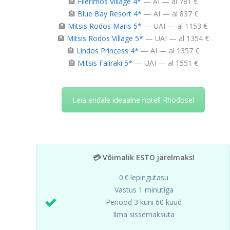
🏨
Filerimos Village 4*
— AI — al 781 €
🏨
Blue Bay Resort 4*
— AI — al 837 €
🏨
Mitsis Rodos Maris 5*
— UAI — al 1153 €
🏨
Mitsis Rodos Village 5*
— UAI — al 1354 €
🏨
Lindos Princess 4*
— AI — al 1357 €
🏨
Mitsis Faliraki 5*
— UAI — al 1551 €
Leia endale ideaalne hotell Rhodosel
💳 Võimalik ESTO järelmaks!
0 € lepingutasu
Vastus 1 minutiga
Periood 3 kuni 60 kuud
Ilma sissemaksuta