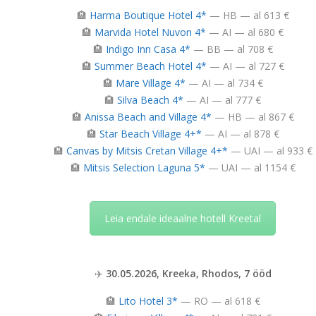
🏨
Harma Boutique Hotel 4*
— HB — al 613 €
🏨
Marvida Hotel Nuvon 4*
— AI — al 680 €
🏨
Indigo Inn Casa 4*
— BB — al 708 €
🏨
Summer Beach Hotel 4*
— AI — al 727 €
🏨
Mare Village 4*
— AI — al 734 €
🏨
Silva Beach 4*
— AI — al 777 €
🏨
Anissa Beach and Village 4*
— HB — al 867 €
🏨
Star Beach Village 4+*
— AI — al 878 €
🏨
Canvas by Mitsis Cretan Village 4+*
— UAI — al 933 €
🏨
Mitsis Selection Laguna 5*
— UAI — al 1154 €
Leia endale ideaalne hotell Kreetal
✈️
30.05.2026, Kreeka, Rhodos, 7 ööd
🏨
Lito Hotel 3*
— RO — al 618 €