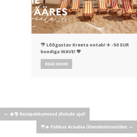
🌴 Lõõgastav Kreeta ootab! ✈️ -50 EUR
koodiga WAVE! 💙
READ MORE
Post
←
🎄🎅 Reisipakkumised Jõulude ajal!
🌴🔥 Puhkus Araabia Ühendemiraatides
→
navigation