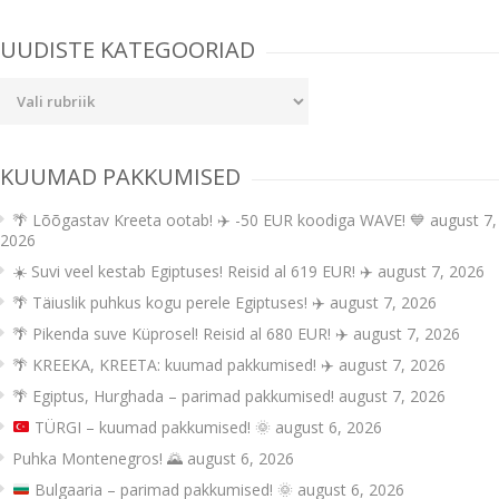
UUDISTE KATEGOORIAD
Uudiste
kategooriad
KUUMAD PAKKUMISED
🌴 Lõõgastav Kreeta ootab! ✈️ -50 EUR koodiga WAVE! 💙
august 7,
2026
☀️ Suvi veel kestab Egiptuses! Reisid al 619 EUR! ✈️
august 7, 2026
🌴 Täiuslik puhkus kogu perele Egiptuses! ✈️
august 7, 2026
🌴 Pikenda suve Küprosel! Reisid al 680 EUR! ✈️
august 7, 2026
🌴 KREEKA, KREETA: kuumad pakkumised! ✈️
august 7, 2026
🌴 Egiptus, Hurghada – parimad pakkumised!
august 7, 2026
TÜRGI – kuumad pakkumised!
🌞
august 6, 2026
Puhka Montenegros! 🌄
august 6, 2026
Bulgaaria – parimad pakkumised!
🌞
august 6, 2026