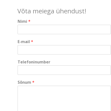
Võta meiega ühendust!
Nimi
*
*
E-mail
*
S
õ
n
u
Telefoninumber
m
*
Sõnum
*