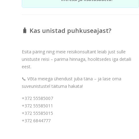
🧳 Kas unistad puhkuseajast?
Esita päring ning meie reisikonsultant leiab just sulle
unistuste reisi – parima hinnaga, hoolitsedes iga detaili
eest.
📞 Võta meiega ühendust juba täna – ja lase oma
suveunistustel täituma hakata!
+372 55585007
+372 55585011
+372 55585015
+372 6844777