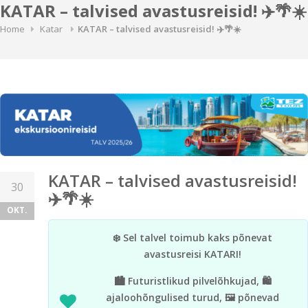
KATAR – talvised avastusreisid! ✈️🌴☀️
Home
Katar
KATAR – talvised avastusreisid! ✈️🌴☀️
KATAR – talvised avastusreisid!
30
✈️🌴☀️
OKT.
❄️ Sel talvel toimub kaks põnevat
avastusreisi KATARI!
🏙️ Futuristlikud pilvelõhkujad, 🛍️
ajaloohõngulised turud, 🖼️ põnevad