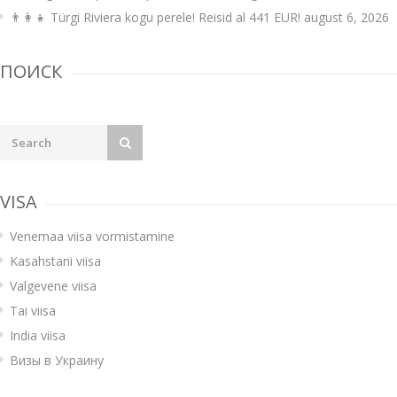
👨‍👩‍👧 Türgi Riviera kogu perele! Reisid al 441 EUR!
august 6, 2026
ПОИСК
VISA
Venemaa viisa vormistamine
Kasahstani viisa
Valgevene viisa
Tai viisa
India viisa
Визы в Украину