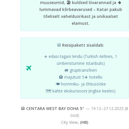
muuseumid, 🏖️ kuldsed liivarannad ja 🌵
lummavad kõrbeavarused – Katar pakub
tõeliselt vaheldusrikast ja unikaalset
elamust.
🎒
Reisipakett sisaldab:
✈️ edasi-tagasi lendu (Turkish Airlines, 1
ümberistumine Istanbulis)
🚐 grupitransfeeri
🏨 majutust 5★ hotellis
🍽️ hommiku- ja õhtusööke
🗺️ kahte ekskursiooni (inglise keeles)
🏨
CENTARA WEST BAY DOHA 5
* — 19.12–27.12.2025 (8
ööd)
City View,
(HB)