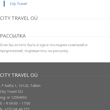
City Travel
CITY TRAVEL OÜ
РАССЫЛКА
Если Вы хотите быть в курсе последних компаний и
предложений, подпишитесь на рассылку.
CITY TRAVEL OÜ
📍 Nafta 1, 10120, Tallinn
City Travel OÜ
reg. nr 12584093
E – R 09:00 – 17:00
📞 +372 68 44 777