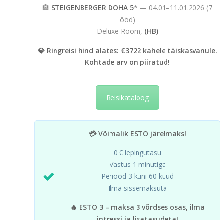
🏨
STEIGENBERGER DOHA 5
* — 04.01–11.01.2026 (7
ööd)
Deluxe Room,
(HB)
💎 Ringreisi hind alates: €3722 kahele täiskasvanule.
Kohtade arv on piiratud!
Reisikataloog
💳 Võimalik ESTO järelmaks!
0 € lepingutasu
Vastus 1 minutiga
Periood 3 kuni 60 kuud
Ilma sissemaksuta
🔥 ESTO 3 – maksa 3 võrdses osas, ilma
intressi ja lisatasudeta!