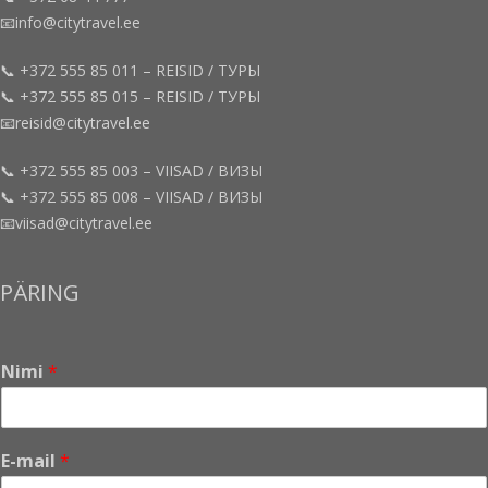
📧info@citytravel.ee
📞 +372 555 85 011 – REISID / ТУРЫ
📞 +372 555 85 015 – REISID / ТУРЫ
📧reisid@citytravel.ee
📞 +372 555 85 003 – VIISAD / ВИЗЫ
📞 +372 555 85 008 – VIISAD / ВИЗЫ
📧viisad@citytravel.ee
PÄRING
Nimi
*
T
E-mail
*
e