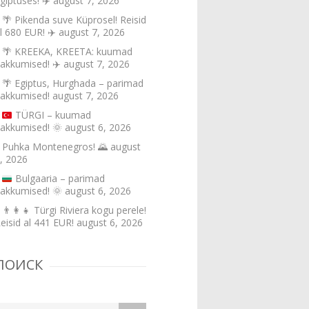
giptuses! ✈️
august 7, 2026
🌴 Pikenda suve Küprosel! Reisid
l 680 EUR! ✈️
august 7, 2026
🌴 KREEKA, KREETA: kuumad
akkumised! ✈️
august 7, 2026
🌴 Egiptus, Hurghada – parimad
akkumised!
august 7, 2026
TÜRGI – kuumad
akkumised!
🌞
august 6, 2026
Puhka Montenegros! 🌄
august
, 2026
Bulgaaria – parimad
akkumised!
🌞
august 6, 2026
👨‍👩‍👧 Türgi Riviera kogu perele!
eisid al 441 EUR!
august 6, 2026
ПОИСК