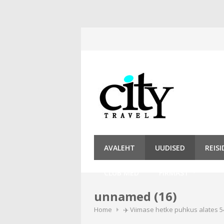
Skip
to
content
AVALEHT
UUDISED
REIS
CLUB MED
FIRMAST
unnamed (16)
Home
✈️ Viimase hetke puhkus alates 5