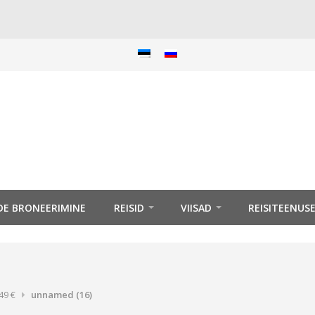
IDE BRONEERIMINE
REISID
VIISAD
REISITEENUS
49 €
unnamed (16)