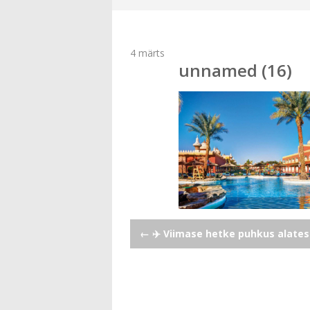
4
märts
unnamed (16)
Post
←
✈️ Viimase hetke puhkus alates
navigation