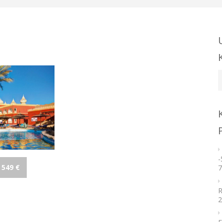
U
k
-
 549 €
7
R
2