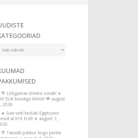
UUDISTE
KATEGOORIAD
udiste
ategooriad
KUUMAD
PAKKUMISED
🌴 Lõõgastav Kreeta ootab! ✈️
50 EUR koodiga WAVE! 💙
august
, 2026
☀️ Suvi veel kestab Egiptuses!
eisid al 619 EUR! ✈️
august 7,
026
🌴 Täiuslik puhkus kogu perele