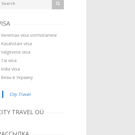
VISA
Venemaa viisa vormistamine
Kasahstani viisa
Valgevene viisa
Tai viisa
India viisa
Визы в Украину
City Travel
CITY TRAVEL OÜ
РАССЫЛКА