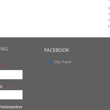
Е
п
п
р
ING
FACEBOOK
City Travel
i
*
il
*
foninumber