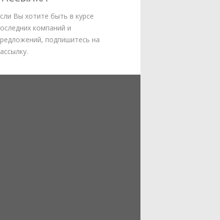
сли Вы хотите быть в курсе
оследних компаний и
редложений, подпишитесь на
ассылку.