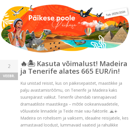
🔥🏝️ Kasuta võimalust! Madeira
2
ja Tenerife alates 665 EUR/in!
VEEBR.
Kui unistad reisist, kus on päikesepaistet, maastikke ja
palju avastamisrõõmu, on Tenerife ja Madeira kaks
suurepärast valikut. Tenerife ühendab rannapäevad
dramaatiliste maastikega – mõtle ookeanivaadetele,
võluvatele linnadele ja Teide mäe vau-faktorile. 🌋☀️
Madeira on rohelisem ja vaiksem, ideaalne reisijatele, kes
armastavad loodust, lummavaid vaateid ja rahulikke