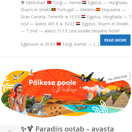
🌍
Sihtkohad:
Türgi — Kemer
Egiptus — Hurghada,
Sharm el-Sheikh
Portugal — Madeira
Hispaania —
Gran Canaria, Tenerife
✈️
10.03
Egiptus, Hurghada — 7
ööd — alates 405 €
✈️
30.03
Egiptus, Sharm el-Sheikh
— 7 ööd — alates 517 € Leia endale ideaalne hotell
READ MORE
Egiptuses
✈️
30.03
Türgi, Kemer — [...]
✨🍹 Paradiis ootab – avasta
4