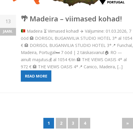
🌴 Madeira – viimased kohad!
13
Madeira
⏳
Viimased kohad!
✈️
Väljumine: 01.03.2026, 7
JAAN.
ööd
🏨
DORISOL BUGANVILIA STUDIO HOTEL 3* al 1054
€
🏨
DORISOL BUGANVILIA STUDIO HOTEL 3*
📍
Funchal,
Madeira, Portugal
🛏️
7 ööd | 2 täiskasvanut
🏠
RO —
ainult majutus
💰
al 1054 €/in
🏨
THE VIEWS OASIS 4* al
972 €
🏨
THE VIEWS OASIS 4*
📍
Canico, Madeira, [...]
READ MORE
1
2
3
4
»