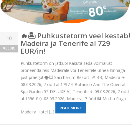
🔥🏝️ Puhkustetorm veel kestab!
10
Madeira ja Tenerife al 729
VEEBR.
EUR/in!
Puhkustetorm on jätkub! Kasuta seda võimalust
broneerida reis Madeirale või Tenerifele ülihea hinnaga
just praegu! 🌪️💥 Saccharum Resort 5* BB, Madeira ✈️
08.03.2026, 7 ööd al 1797 € Botanico And The Oriental
Spa Garden 5* DELUXE AI, Tenerife ✈️ 09.03.2026, 7 ööd
al 1596 € ✈️ 08.03.2026, Madeira, 7 ööd 🏨 Muthu Raga
READ MORE
Madeira Hotel [...]