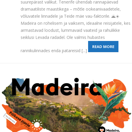
suurepärast valikut. Tenerife ühendab rannapäevad
dramaatiliste maastikega – mõtle ookeanivaadetele,
võluvatele linnadele ja Teide mäe vau-faktorile. 🌋☀️
Madeira on rohelisem ja vaiksem, ideaalne reisijatele, kes
armastavad loodust, lummavaid vaateid ja rahulikke
seiklusi Levada radadel. Ole valmis hubastes
READ MORE
rannikulinnades enda patareisid [...]