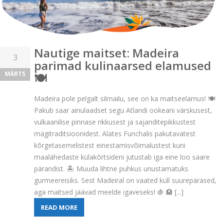
Nautige maitset: Madeira
3
parimad kulinaarsed elamused
MÄRTS
🍽️
Madeira pole pelgalt silmailu, see on ka maitseelamus! 🍽️
Pakub saar ainulaadset segu Atlandi ookeani värskusest,
vulkaanilise pinnase rikkusest ja sajanditepikkustest
mägitraditsioonidest. Alates Funchalis pakutavatest
kõrgetasemelistest einestamisvõimalustest kuni
maalähedaste külakõrtsideni jutustab iga eine loo saare
pärandist. 🏝️ Muuda lihtne puhkus unustamatuks
gurmeereisiks. Sest Madeiral on vaated küll suurepärased,
aga maitsed jäävad meelde igaveseks! 🍇 🏨 [...]
READ MORE