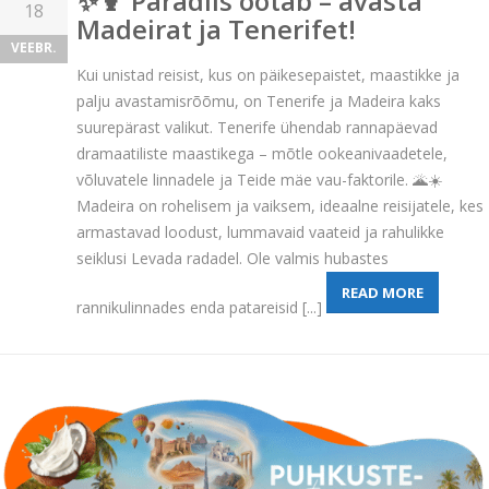
✨🍹 Paradiis ootab – avasta
18
Madeirat ja Tenerifet!
VEEBR.
Kui unistad reisist, kus on päikesepaistet, maastikke ja
palju avastamisrõõmu, on Tenerife ja Madeira kaks
suurepärast valikut. Tenerife ühendab rannapäevad
dramaatiliste maastikega – mõtle ookeanivaadetele,
võluvatele linnadele ja Teide mäe vau-faktorile. 🌋☀️
Madeira on rohelisem ja vaiksem, ideaalne reisijatele, kes
armastavad loodust, lummavaid vaateid ja rahulikke
seiklusi Levada radadel. Ole valmis hubastes
READ MORE
rannikulinnades enda patareisid [...]