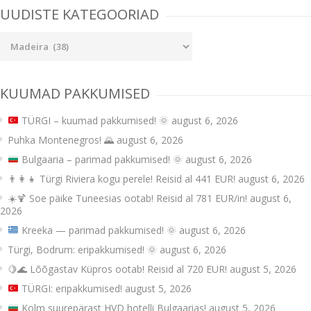
UUDISTE KATEGOORIAD
Uudiste
kategooriad
KUUMAD PAKKUMISED
TÜRGI – kuumad pakkumised!
🌞
august 6, 2026
Puhka Montenegros! 🌄
august 6, 2026
Bulgaaria – parimad pakkumised!
🌞
august 6, 2026
👨‍👩‍👧 Türgi Riviera kogu perele! Reisid al 441 EUR!
august 6, 2026
☀️🍹 Soe päike Tuneesias ootab! Reisid al 781 EUR/in!
august 6,
2026
Kreeka — parimad pakkumised!
🌞
august 6, 2026
Türgi, Bodrum: eripakkumised! 🌞
august 6, 2026
🍋🌊 Lõõgastav Küpros ootab! Reisid al 720 EUR!
august 5, 2026
TÜRGI: eripakkumised!
august 5, 2026
Kolm suurepärast HVD hotelli Bulgaarias!
august 5, 2026