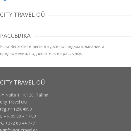
CITY TRAVEL OÜ
РАССЫЛКА
Если Вы хотите быть в курсе последних компаний и
предложений, подпишитесь на рассылку.
CITY TRAVEL OÜ
📍 Nafta 1, 10120, Tallinn
City Travel OÜ
reg. nr 12584093
E – R 09:00 – 17:00
📞 +372 68 44 777
📧info@citytravel.ee