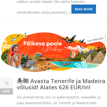
seiklusi Levada radadel. Ole valmis hubastes
READ MORE
rannikulinnades enda patareisid [...]
🏝️🌺 Avasta Tenerife ja Madeira
19
võlusid! Alates 626 EUR/in!
JAAN.
Kui unistad reisist, kus on päikesepaistet, maastikke ja
palju avastamisrõõmu, on Tenerife ja Madeira kaks