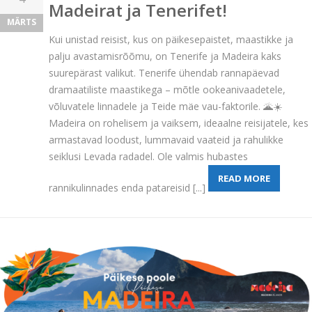
Madeirat ja Tenerifet!
MÄRTS
Kui unistad reisist, kus on päikesepaistet, maastikke ja
palju avastamisrõõmu, on Tenerife ja Madeira kaks
suurepärast valikut. Tenerife ühendab rannapäevad
dramaatiliste maastikega – mõtle ookeanivaadetele,
võluvatele linnadele ja Teide mäe vau-faktorile. 🌋☀️
Madeira on rohelisem ja vaiksem, ideaalne reisijatele, kes
armastavad loodust, lummavaid vaateid ja rahulikke
seiklusi Levada radadel. Ole valmis hubastes
READ MORE
rannikulinnades enda patareisid [...]