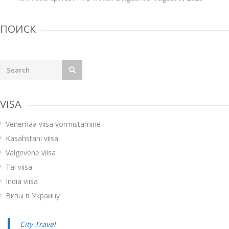
ПОИСК
VISA
Venemaa viisa vormistamine
Kasahstani viisa
Valgevene viisa
Tai viisa
India viisa
Визы в Украину
City Travel