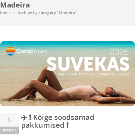
Madeira
Home
Archive by category "Madeira"
✈️ ❗ Kõige soodsamad
5
pakkumised ❗
MÄRTS