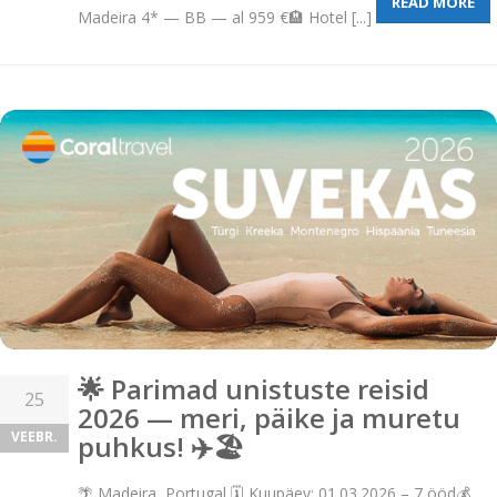
READ MORE
Madeira 4* — BB — al 959 €🏨 Hotel [...]
🌟 Parimad unistuste reisid
25
2026 — meri, päike ja muretu
VEEBR.
puhkus! ✈️🏖️
🌴 Madeira, Portugal 🗓 Kuupäev: 01.03.2026 – 7 ööd💰