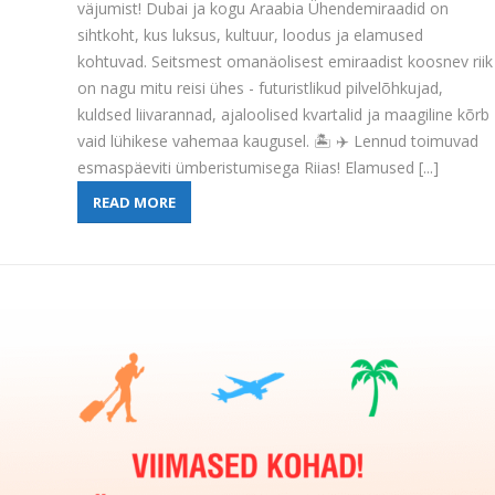
väjumist! Dubai ja kogu Araabia Ühendemiraadid on
sihtkoht, kus luksus, kultuur, loodus ja elamused
kohtuvad. Seitsmest omanäolisest emiraadist koosnev riik
on nagu mitu reisi ühes - futuristlikud pilvelõhkujad,
kuldsed liivarannad, ajaloolised kvartalid ja maagiline kõrb
vaid lühikese vahemaa kaugusel. 🏝️ ✈️ Lennud toimuvad
esmaspäeviti ümberistumisega Riias! Elamused [...]
READ MORE