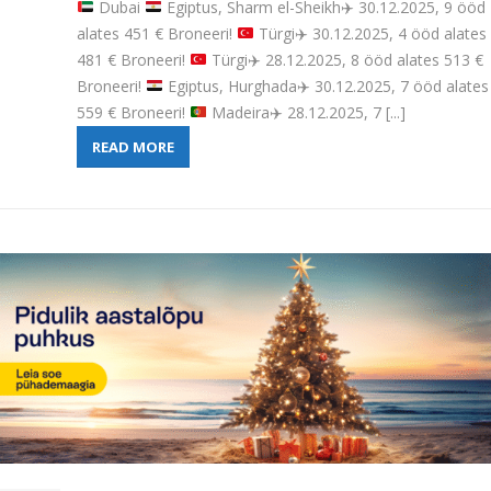
Dubai
Egiptus, Sharm el-Sheikh
✈️
30.12.2025, 9 ööd
alates 451 € Broneeri!
Türgi
✈️
30.12.2025, 4 ööd alates
481 € Broneeri!
Türgi
✈️
28.12.2025, 8 ööd alates 513 €
Broneeri!
Egiptus, Hurghada
✈️
30.12.2025, 7 ööd alates
559 € Broneeri!
Madeira
✈️
28.12.2025, 7 [...]
READ MORE