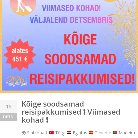
Kõige soodsamad
16
reisipakkumised ❗ Viimased
DETS.
kohad ❗
🌍
Sihtkohad:
Türgi
Egiptus
Tenerife
Madeira