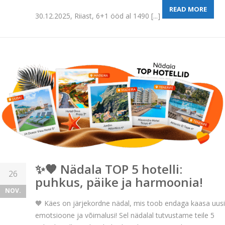
READ MORE
30.12.2025, Riiast, 6+1 ööd al 1490 [...]
✨🧡 Nädala TOP 5 hotelli:
26
puhkus, päike ja harmoonia!
NOV.
🧡 Käes on järjekordne nädal, mis toob endaga kaasa uusi
emotsioone ja võimalusi! Sel nädalal tutvustame teile 5