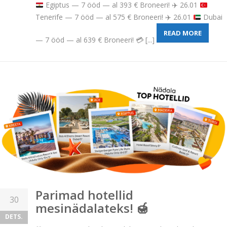
Egiptus — 7 ööd — al 393 € Broneeri!
✈️
26.01
Tenerife — 7 ööd — al 575 € Broneeri!
✈️
26.01
Dubai
READ MORE
— 7 ööd — al 639 € Broneeri!
💳
[...]
Parimad hotellid
30
mesinädalateks! 🍯
DETS.