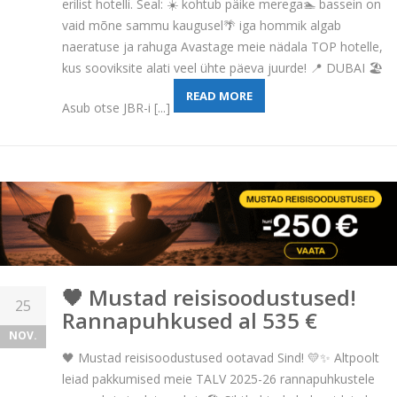
erilist hotelli. Seal: ☀️ kohtub päike merega🏊 bassein on
vaid mõne sammu kaugusel🌴 iga hommik algab
naeratuse ja rahuga Avastage meie nädala TOP hotelle,
kus sooviksite alati veel ühte päeva juurde! 📍 DUBAI 🏖️
READ MORE
Asub otse JBR-i [...]
🖤️ Mustad reisisoodustused!
25
Rannapuhkused al 535 €
NOV.
🖤️ Mustad reisisoodustused ootavad Sind! 💛✨ Altpoolt
leiad pakkumised meie TALV 2025-26 rannapuhkustele