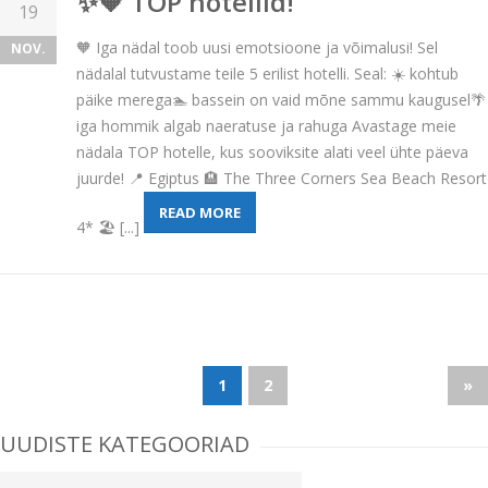
✨🧡 TOP hotellid!
19
🧡 Iga nädal toob uusi emotsioone ja võimalusi! Sel
NOV.
nädalal tutvustame teile 5 erilist hotelli. Seal: ☀️ kohtub
päike merega🏊 bassein on vaid mõne sammu kaugusel🌴
iga hommik algab naeratuse ja rahuga Avastage meie
nädala TOP hotelle, kus sooviksite alati veel ühte päeva
juurde! 📍 Egiptus 🏨 The Three Corners Sea Beach Resort
READ MORE
4* 🏖️ [...]
1
2
»
UUDISTE KATEGOORIAD
Uudiste