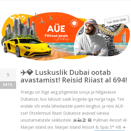
✈️💎 Luskuslik Dubai ootab
9
avastamist! Reisid Riiast al 694!
DETS.
Praegu on õige aeg põgeneda sooja ja hiilgavasse
Dubaisse, kus luksust saab kogeda iga nurga taga. Tee
endale või enda lähedastele parim kingitus ja reisi AÜE-
sse! Otselennud Riiast Dubaisse avavad värava
unustamatutele seiklustele. 🌆🏜️🏖️ 🏨 Pullman Resort Al
Marjan Island (ex. Marjan Island Resort & Spa) 5* HB ✈️