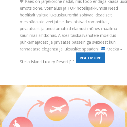
🧡
Käes on järjekordne nädal, mis toob endaga kaasa uusi
emotsioone, võimalusi ja TOP hotellipakkumisi! Need
hoolikalt valitud luksuskuurordid sobivad ideaalselt
mesinädalate veetjatele, kes otsivad romantikat,
privaatsust ja unustamatuid elamusi mõnes maailma
kaunimas sihtkohas. Alates täiskasvanutele mõeldud
puhkemajadest ja privaatse basseiniga sviitidest kuni
rannaäärse elegantsi ja luksuslike spaadeni.
Kreeka –
READ MORE
Stella Island Luxury Resort [...]