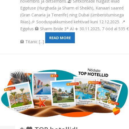
novembris ja detsembris.🏖️ Sihtkohtade hulgast leiad
Egiptuse (Hurghada ja Sharm el Sheikh), Kanaari saared
(Gran Canaria ja Tenerife) ning Dubai (ümberistumisega
Riias).🎉 Sooduspakkumised kehtivad kuni 12.12.2025. 📍
Egiptus 🏨 Sharm Bride 3* AI ✈️ 30.11.2025, 7 ööd al 535 €
READ MORE
🏨 Titanic [...]