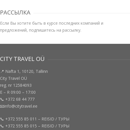
РАССЫЛКА
Если Вы хотите быть в курсе последних компаний и
предложений, подпишитесь на рассылку.
CITY TRAVEL OÜ
📍 Nafta 1, 10120, Tallinn
City Travel OÜ
reg. nr 12584093
E – R 09:00 – 17:00
📞 +372 68 44 777
📧info@citytravel.ee
📞 +372 555 85 011 – REISID / ТУРЫ
📞 +372 555 85 015 – REISID / ТУРЫ