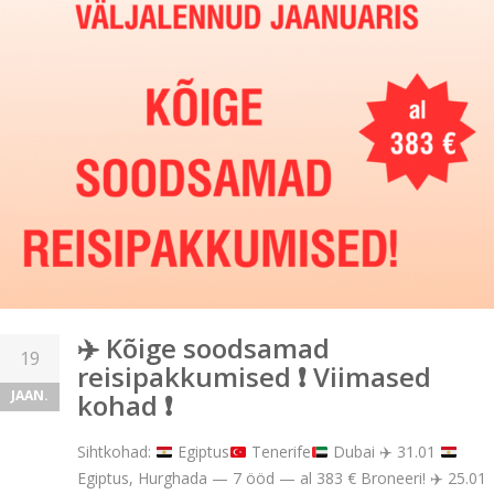
✈️ Kõige soodsamad
19
reisipakkumised ❗ Viimased
JAAN.
kohad ❗
Sihtkohad:
Egiptus
Tenerife
Dubai
✈️
31.01
Egiptus, Hurghada — 7 ööd — al 383 € Broneeri!
✈️
25.01