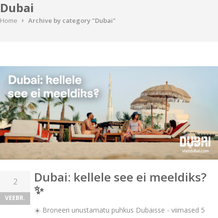
Dubai
Home
Archive by category "Dubai"
Dubai: kellele see ei meeldiks?
2
✨
VEEBR.
☀️ Broneeri unustamatu puhkus Dubaisse - viimased 5