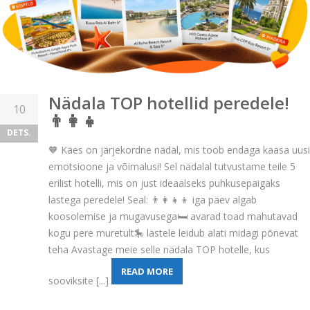
Nädala TOP hotellid peredele!
10
👨‍👩‍👧
DETS.
🧡 Käes on järjekordne nädal, mis toob endaga kaasa uusi
emotsioone ja võimalusi! Sel nädalal tutvustame teile 5
erilist hotelli, mis on just ideaalseks puhkusepaigaks
lastega peredele! Seal: 👨‍👩‍👧‍👦 iga päev algab
koosolemise ja mugavusega🛏️ avarad toad mahutavad
kogu pere muretult🎠 lastele leidub alati midagi põnevat
teha Avastage meie selle nädala TOP hotelle, kus
READ MORE
sooviksite [...]