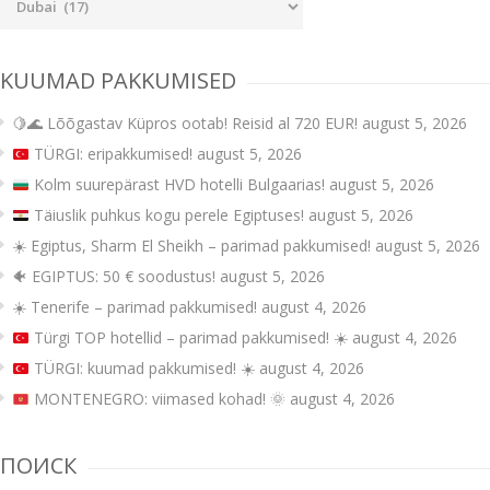
kategooriad
KUUMAD PAKKUMISED
🍋🌊 Lõõgastav Küpros ootab! Reisid al 720 EUR!
august 5, 2026
TÜRGI: eripakkumised!
august 5, 2026
Kolm suurepärast HVD hotelli Bulgaarias!
august 5, 2026
Täiuslik puhkus kogu perele Egiptuses!
august 5, 2026
☀️ Egiptus, Sharm El Sheikh – parimad pakkumised!
august 5, 2026
🐠 EGIPTUS: 50 € soodustus!
august 5, 2026
☀️ Tenerife – parimad pakkumised!
august 4, 2026
Türgi TOP hotellid – parimad pakkumised!
☀️
august 4, 2026
TÜRGI: kuumad pakkumised!
☀️
august 4, 2026
MONTENEGRO: viimased kohad!
🌞
august 4, 2026
ПОИСК