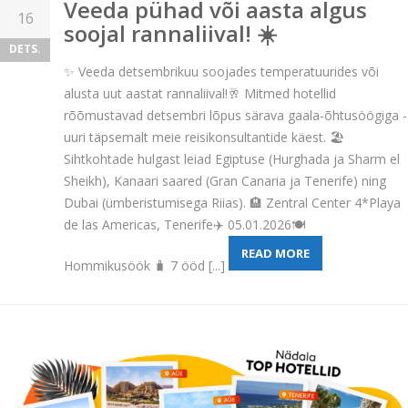
Veeda pühad või aasta algus
16
soojal rannaliival! ☀️
DETS.
✨ Veeda detsembrikuu soojades temperatuurides või
alusta uut aastat rannaliival!🥂 Mitmed hotellid
rõõmustavad detsembri lõpus särava gaala-õhtusöögiga -
uuri täpsemalt meie reisikonsultantide käest. 🏖️
Sihtkohtade hulgast leiad Egiptuse (Hurghada ja Sharm el
Sheikh), Kanaari saared (Gran Canaria ja Tenerife) ning
Dubai (ümberistumisega Riias). 🏨 Zentral Center 4*Playa
de las Americas, Tenerife✈️ 05.01.2026🍽️
READ MORE
Hommikusöök 🧳 7 ööd [...]