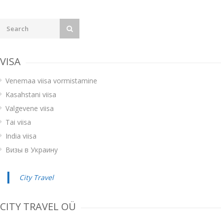
VISA
Venemaa viisa vormistamine
Kasahstani viisa
Valgevene viisa
Tai viisa
India viisa
Визы в Украину
City Travel
CITY TRAVEL OÜ