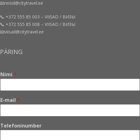
📧reisid@citytravel.ee
📞 +372 555 85 003 – VIISAD / ВИЗЫ
📞 +372 555 85 008 – VIISAD / ВИЗЫ
📧viisad@citytravel.ee
PÄRING
Nimi
*
E-mail
*
S
Telefoninumber
õ
n