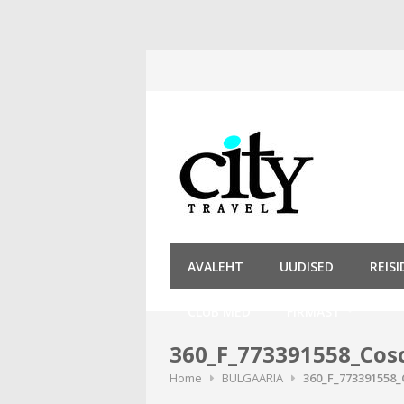
Skip
to
content
AVALEHT
UUDISED
REIS
CLUB MED
FIRMAST
360_F_773391558_Co
Home
BULGAARIA
360_F_77339155