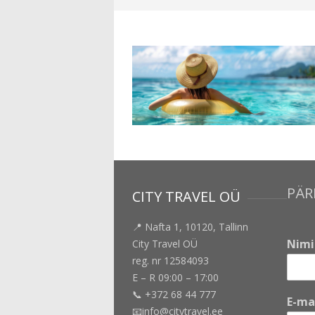
PÄR
CITY TRAVEL OÜ
📍 Nafta 1, 10120, Tallinn
Nim
City Travel OÜ
reg. nr 12584093
E – R 09:00 – 17:00
📞 +372 68 44 777
E-ma
📧info@citytravel.ee