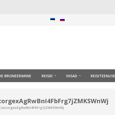
IDE BRONEERIMINE
REISID
VIISAD
REISITEENUS
scorgexAgRwBnI4FbFrg7jZMKSWnWj
8_CoscorgexAgRwBnI4FbFrg7jZMKSWnWj