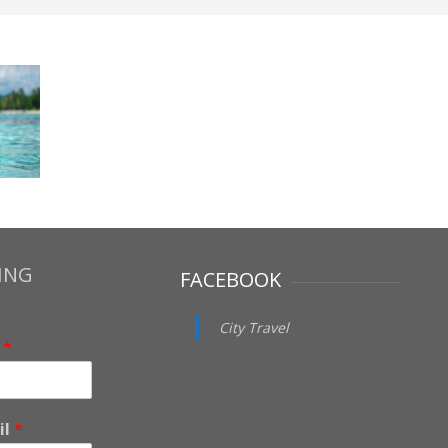
ING
FACEBOOK
City Travel
i
*
il
*