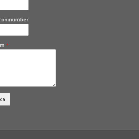
foninumber
um
*
da