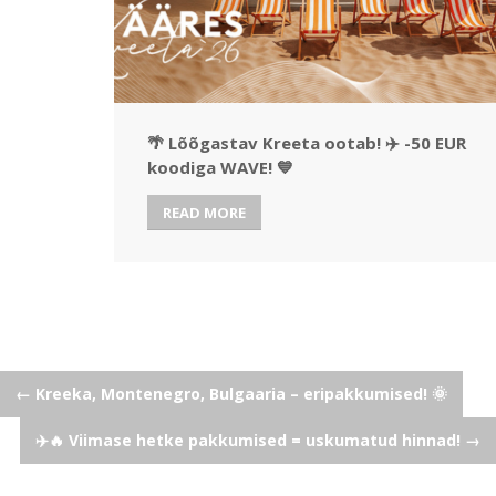
🌴 Lõõgastav Kreeta ootab! ✈️ -50 EUR
koodiga WAVE! 💙
READ MORE
Post
←
Kreeka, Montenegro, Bulgaaria – eripakkumised! 🌞
✈️🔥 Viimase hetke pakkumised = uskumatud hinnad!
→
navigation