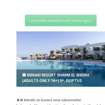
Leia endale ideaalne hotell Montenegros
🏨 MERAKI RESORT SHARM EL SHEIKH
(ADULTS ONLY 16+) 5*, EGIPTUS
🌵🎨 Meraki on kuulus oma vabameelse