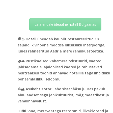
Leia endale ideaalne hotell Bulgaarias
🏛️✨ Hotell ühendab kaunilt restaureeritud 18.
sajandi kivihoone moodsa luksusliku interjööriga,
luues rafineeritud Aadria mere rannikuesteetika.
🌿🌊 Rustikaalsed Vahemere tekstuurid, vaated
jahisadamale, ajaloolised kaared ja rahustavad
neutraalsed toonid annavad hotellile tagasihoidliku
boheemlasliku iseloomu.
⛵🏔️ Asukoht Kotori lahe sissepääsu juures pakub
ainulaadset segu jahikultuurist, mägimaastikest ja
vanalinnavõlust.
💆‍♀️🍽️ Spaa, merevaatega restoranid, liivakivirand ja