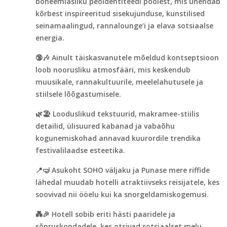
boheemlasliku peoidentiteedi poolest, mis ühendab
kõrbest inspireeritud sisekujunduse, kunstilised
seinamaalingud, rannalounge’i ja elava sotsiaalse
energia.
🔞🎶 Ainult täiskasvanutele mõeldud kontseptsioon
loob noorusliku atmosfääri, mis keskendub
muusikale, rannakultuurile, meelelahutusele ja
stiilsele lõõgastumisele.
🌿🏖️ Looduslikud tekstuurid, makramee-stiilis
detailid, ülisuured kabanad ja vabaõhu
kogunemiskohad annavad kuurordile trendika
festivalilaadse esteetika.
📍🤿 Asukoht SOHO väljaku ja Punase mere riffide
lähedal muudab hotelli atraktiivseks reisijatele, kes
soovivad nii ööelu kui ka snorgeldamiskogemusi.
💑🎉 Hotell sobib eriti hästi paaridele ja
sõpruskondadele, kes otsivad sotsiaalset melu.