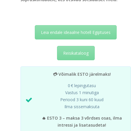
Leia endale ideaalne hotell Egiptuses
Reisikataloog
💳 Võimalik ESTO järelmaks!
0 € lepingutasu
Vastus 1 minutiga
Periood 3 kuni 60 kuud
Ilma sissemaksuta
🔥 ESTO 3 – maksa 3 võrdses osas, ilma
intressi ja lisatasudeta!