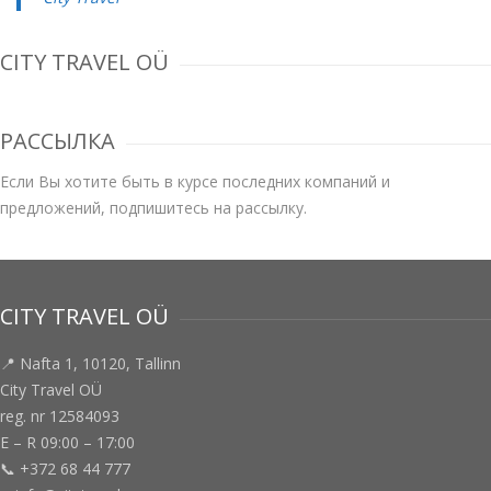
CITY TRAVEL OÜ
РАССЫЛКА
Если Вы хотите быть в курсе последних компаний и
предложений, подпишитесь на рассылку.
CITY TRAVEL OÜ
📍 Nafta 1, 10120, Tallinn
City Travel OÜ
reg. nr 12584093
E – R 09:00 – 17:00
📞 +372 68 44 777