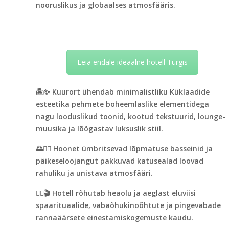
nooruslikus ja globaalses atmosfääris.
Leia endale ideaalne hotell Türgis
🏝️✨ Kuurort ühendab minimalistliku Küklaadide
esteetika pehmete boheemlaslike elementidega
nagu looduslikud toonid, kootud tekstuurid, lounge-
muusika ja lõõgastav luksuslik stiil.
🌅🏊‍♂️ Hoonet ümbritsevad lõpmatuse basseinid ja
päikeseloojangut pakkuvad katusealad loovad
rahuliku ja unistava atmosfääri.
💆‍♀️🎬 Hotell rõhutab heaolu ja aeglast eluviisi
spaarituaalide, vabaõhukinoõhtute ja pingevabade
rannaäärsete einestamiskogemuste kaudu.