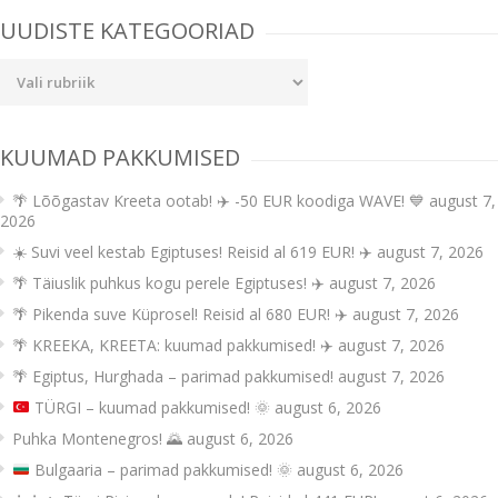
UUDISTE KATEGOORIAD
Uudiste
kategooriad
KUUMAD PAKKUMISED
🌴 Lõõgastav Kreeta ootab! ✈️ -50 EUR koodiga WAVE! 💙
august 7,
2026
☀️ Suvi veel kestab Egiptuses! Reisid al 619 EUR! ✈️
august 7, 2026
🌴 Täiuslik puhkus kogu perele Egiptuses! ✈️
august 7, 2026
🌴 Pikenda suve Küprosel! Reisid al 680 EUR! ✈️
august 7, 2026
🌴 KREEKA, KREETA: kuumad pakkumised! ✈️
august 7, 2026
🌴 Egiptus, Hurghada – parimad pakkumised!
august 7, 2026
TÜRGI – kuumad pakkumised!
🌞
august 6, 2026
Puhka Montenegros! 🌄
august 6, 2026
Bulgaaria – parimad pakkumised!
🌞
august 6, 2026