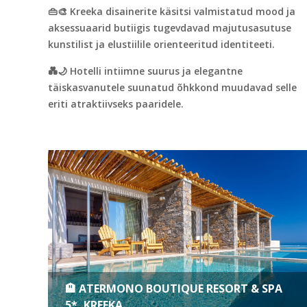
👜🎨 Kreeka disainerite käsitsi valmistatud mood ja
aksessuaarid butiigis tugevdavad majutusasutuse
kunstilist ja elustiilile orienteeritud identiteeti.
💑🌙 Hotelli intiimne suurus ja elegantne
täiskasvanutele suunatud õhkkond muudavad selle
eriti atraktiivseks paaridele.
🏨 ATERMONO BOUTIQUE RESORT & SPA
5*, KREEKA