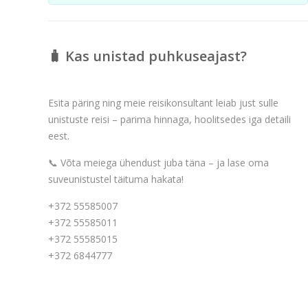
🧳 Kas unistad puhkuseajast?
Esita päring ning meie reisikonsultant leiab just sulle
unistuste reisi – parima hinnaga, hoolitsedes iga detaili
eest.
📞 Võta meiega ühendust juba täna – ja lase oma
suveunistustel täituma hakata!
+372 55585007
+372 55585011
+372 55585015
+372 6844777