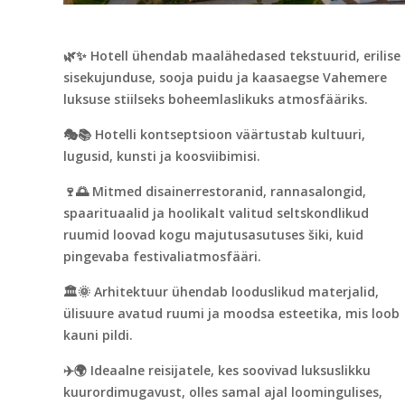
🌿✨ Hotell ühendab maalähedased tekstuurid, erilise
sisekujunduse, sooja puidu ja kaasaegse Vahemere
luksuse stiilseks boheemlaslikuks atmosfääriks.
🎭📚 Hotelli kontseptsioon väärtustab kultuuri,
lugusid, kunsti ja koosviibimisi.
🍷🌅 Mitmed disainerrestoranid, rannasalongid,
spaarituaalid ja hoolikalt valitud seltskondlikud
ruumid loovad kogu majutusasutuses šiki, kuid
pingevaba festivaliatmosfääri.
🏛️🌞 Arhitektuur ühendab looduslikud materjalid,
ülisuure avatud ruumi ja moodsa esteetika, mis loob
kauni pildi.
✈️🌍 Ideaalne reisijatele, kes soovivad luksuslikku
kuurordimugavust, olles samal ajal loomingulises,