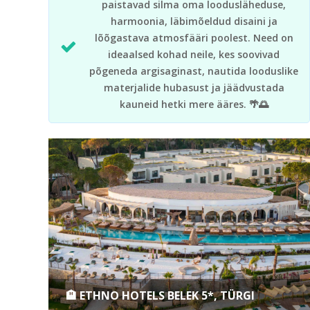
paistavad silma oma loodusläheduse,
harmoonia, läbimõeldud disaini ja
lõõgastava atmosfääri poolest. Need on
ideaalsed kohad neile, kes soovivad
põgeneda argisaginast, nautida looduslike
materjalide hubasust ja jäädvustada
kauneid hetki mere ääres. 🌴🌅
🏨 ETHNO HOTELS BELEK 5*, TÜRGI