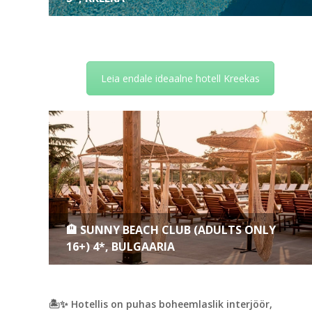
Leia endale ideaalne hotell Kreekas
🏨 SUNNY BEACH CLUB (ADULTS ONLY
16+) 4*, BULGAARIA
🏝️✨ Hotellis on puhas boheemlaslik interjöör,