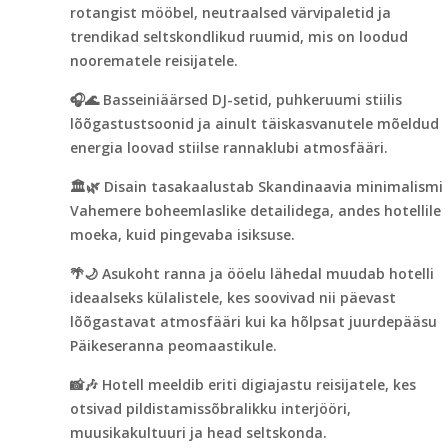
rotangist mööbel, neutraalsed värvipaletid ja
trendikad seltskondlikud ruumid, mis on loodud
noorematele reisijatele.
🎧🌊 Basseiniäärsed DJ-setid, puhkeruumi stiilis
lõõgastustsoonid ja ainult täiskasvanutele mõeldud
energia loovad stiilse rannaklubi atmosfääri.
🏛️🌿 Disain tasakaalustab Skandinaavia minimalismi
Vahemere boheemlaslike detailidega, andes hotellile
moeka, kuid pingevaba isiksuse.
🌴🌙 Asukoht ranna ja ööelu lähedal muudab hotelli
ideaalseks külalistele, kes soovivad nii päevast
lõõgastavat atmosfääri kui ka hõlpsat juurdepääsu
Päikeseranna peomaastikule.
📸🎶 Hotell meeldib eriti digiajastu reisijatele, kes
otsivad pildistamissõbralikku interjööri,
muusikakultuuri ja head seltskonda.