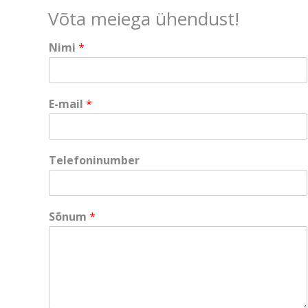
Võta meiega ühendust!
Nimi
*
*
E-mail
*
N
i
m
i
Telefoninumber
E
-
m
a
Sõnum
*
i
l