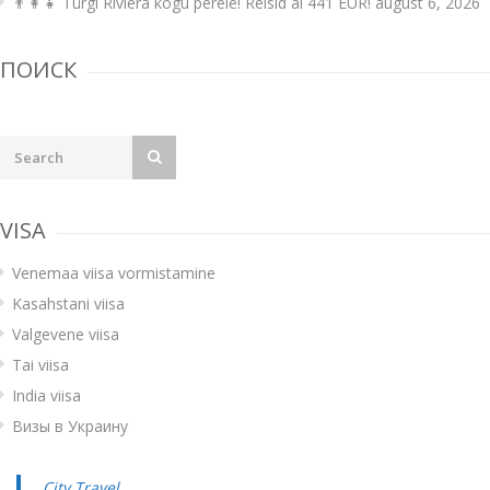
👨‍👩‍👧 Türgi Riviera kogu perele! Reisid al 441 EUR!
august 6, 2026
ПОИСК
VISA
Venemaa viisa vormistamine
Kasahstani viisa
Valgevene viisa
Tai viisa
India viisa
Визы в Украину
City Travel