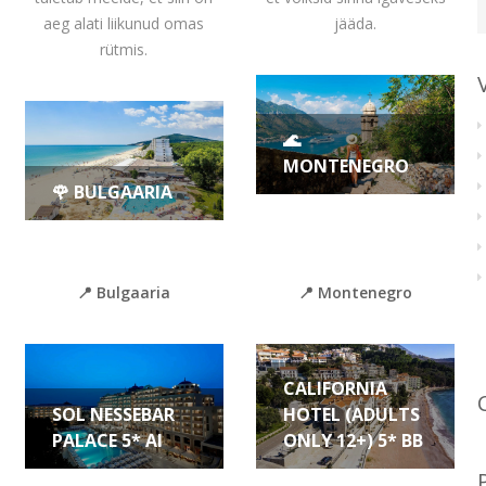
aeg alati liikunud omas
jääda.
rütmis.
🌊
MONTENEGRO
🌹 BULGAARIA
📍 Bulgaaria
📍 Montenegro
CALIFORNIA
SOL NESSEBAR
HOTEL (ADULTS
PALACE 5* AI
ONLY 12+) 5* BB