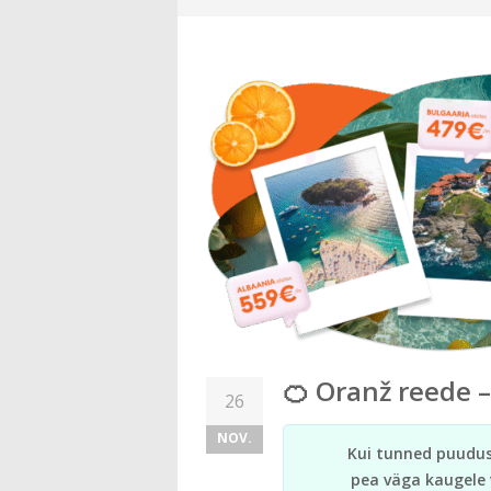
🍊 Oranž reede 
26
NOV.
Kui tunned puudust 
pea väga kaugele v