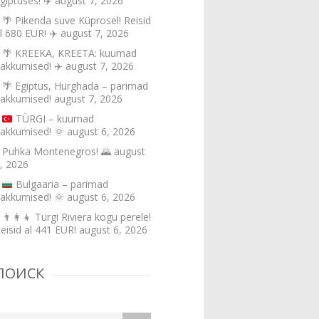
giptuses! ✈️
august 7, 2026
🌴 Pikenda suve Küprosel! Reisid
l 680 EUR! ✈️
august 7, 2026
🌴 KREEKA, KREETA: kuumad
akkumised! ✈️
august 7, 2026
🌴 Egiptus, Hurghada – parimad
akkumised!
august 7, 2026
TÜRGI – kuumad
akkumised!
🌞
august 6, 2026
Puhka Montenegros! 🌄
august
, 2026
Bulgaaria – parimad
akkumised!
🌞
august 6, 2026
👨‍👩‍👧 Türgi Riviera kogu perele!
eisid al 441 EUR!
august 6, 2026
ПОИСК