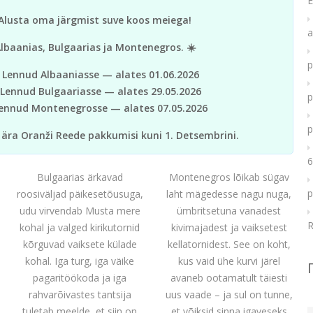
E
Alusta oma järgmist suve koos meiega!
a
lbaanias, Bulgaarias ja Montenegros. ☀️
p
️ Lennud Albaaniasse — alates 01.06.2026
 Lennud Bulgaariasse — alates 29.05.2026
p
Lennud Montenegrosse — alates 07.05.2026
p
 ära Oranži Reede pakkumisi kuni 1. Detsembrini.
6
Bulgaarias ärkavad
Montenegros lõikab sügav
p
roosiväljad päikesetõusuga,
laht mägedesse nagu nuga,
udu virvendab Musta mere
ümbritsetuna vanadest
R
kohal ja valged kirikutornid
kivimajadest ja vaiksetest
kõrguvad vaiksete külade
kellatornidest. See on koht,
kohal. Iga turg, iga väike
kus vaid ühe kurvi järel
pagaritöökoda ja iga
avaneb ootamatult täiesti
rahvarõivastes tantsija
uus vaade – ja sul on tunne,
tuletab meelde, et siin on
et võiksid sinna igaveseks