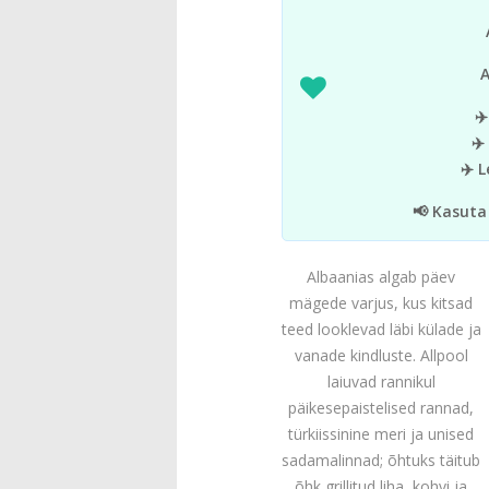
A
✈
✈️
✈️ 
📢 Kasuta
Albaanias algab päev
mägede varjus, kus kitsad
teed looklevad läbi külade ja
vanade kindluste. Allpool
laiuvad rannikul
päikesepaistelised rannad,
türkiissinine meri ja unised
sadamalinnad; õhtuks täitub
õhk grillitud liha, kohvi ja