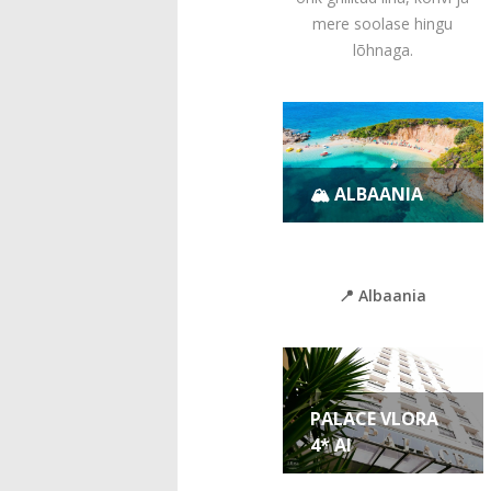
mere soolase hingu
lõhnaga.
🏔️ ALBAANIA
📍 Albaania
PALACE VLORA
4* AI