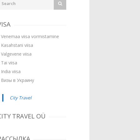
VISA
Venemaa viisa vormistamine
Kasahstani viisa
Valgevene viisa
Tai viisa
India viisa
Визы в Украину
City Travel
CITY TRAVEL OÜ
РАССЫЛКА