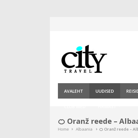
Skip
to
content
AVALEHT
UUDISED
REIS
CLUB MED
FIRMAST
🍊 Oranž reede – Alba
Home
Albaania
🍊 Oranž reede – A