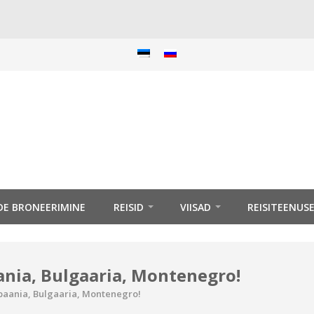
IDE BRONEERIMINE
REISID
VIISAD
REISITEENUS
ania, Bulgaaria, Montenegro!
lbaania, Bulgaaria, Montenegro!