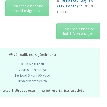
🏨
Huma Kotor Bay (ex.
Leia endale ideaalne
Allure Palazzi) 5*
BB, al
hotell Bulgaarias
1124 EUR
Leia endale ideaalne
hotell Montenegros
💳 Võimalik ESTO järelmaks!
0 € lepingutasu
Vastus 1 minutiga
Periood 3 kuni 60 kuud
Ilma sissemaksuta
maksa 3 võrdses osas, ilma intressi ja lisatasudeta!