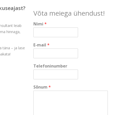
kuseajast?
Võta meiega ühendust!
Nimi
*
nsultant leiab
rima hinnaga,
E-mail
*
 täna – ja lase
akata!
S
Telefoninumber
õ
n
u
m
Sõnum
*
T
e
l
e
f
o