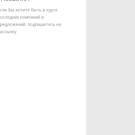
сли Вы хотите быть в курсе
оследних компаний и
редложений, подпишитесь на
ассылку.