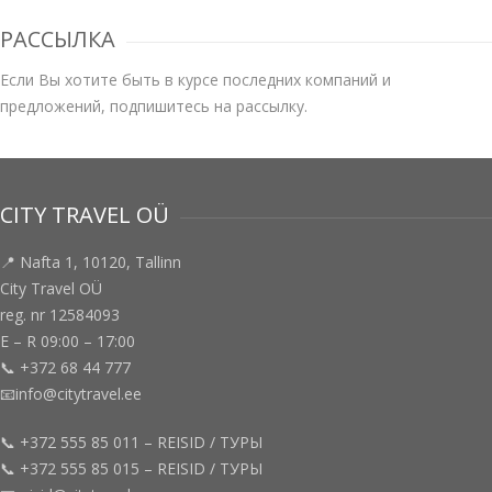
РАССЫЛКА
Если Вы хотите быть в курсе последних компаний и
предложений, подпишитесь на рассылку.
CITY TRAVEL OÜ
📍 Nafta 1, 10120, Tallinn
City Travel OÜ
reg. nr 12584093
E – R 09:00 – 17:00
📞 +372 68 44 777
📧info@citytravel.ee
📞 +372 555 85 011 – REISID / ТУРЫ
📞 +372 555 85 015 – REISID / ТУРЫ