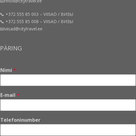
📧reisid@citytravel.ee
📞 +372 555 85 003 – VIISAD / ВИЗЫ
📞 +372 555 85 008 – VIISAD / ВИЗЫ
📧viisad@citytravel.ee
PÄRING
Nimi
*
E-mail
*
*
Telefoninumber
S
õ
n