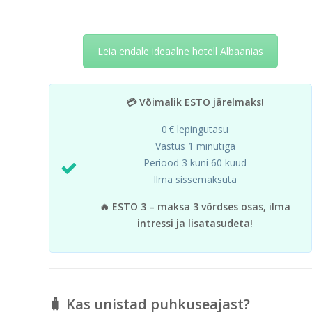
Leia endale ideaalne hotell Albaanias
💳 Võimalik ESTO järelmaks!
0 € lepingutasu
Vastus 1 minutiga
Periood 3 kuni 60 kuud
Ilma sissemaksuta
🔥 ESTO 3 – maksa 3 võrdses osas, ilma
intressi ja lisatasudeta!
🧳 Kas unistad puhkuseajast?