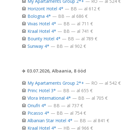
🏨
My Apartaments Group 2*+
— RO — al 524 €
🏨
Horizont Hotel 4*
— BB — al 612 €
🏨
Bologna 4*
— BB — al 686 €
🏨
Vivas Hotel 4*
— BB — al 711 €
🏨
Kraal Hotel 4*
— BB — al 741 €
🏨
Bounty Hotel 4*
— BB — al 789 €
🏨
Sunway 4*
— BB — al 902 €
✈️ 03.07.2026, Albaania, 8 ööd
🏨
My Apartaments Group 2*+
— RO — al 542 €
🏨
Princ Hotel 3*
— BB — al 655 €
🏨
Vlora International 4*
— BB — al 705 €
🏨
Onufri 4*
— BB — al 737 €
🏨
Picasso 4*
— BB — al 754 €
🏨
Albanian Star Hotel 4*
— BB — al 841 €
🏨
Kraal Hotel 4*
— HB — al 966 €