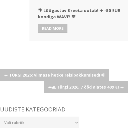
🌴 Lõõgastav Kreeta ootab! ✈️ -50 EUR
koodiga WAVE! 💙
READ MORE
Post
←
TÜRGI 2026: viimase hetke reisipakkumised! 🌞
☀️🌊 Türgi 2026, 7 ööd alates 409 €!
→
navigation
UUDISTE KATEGOORIAD
Uudiste
kategooriad