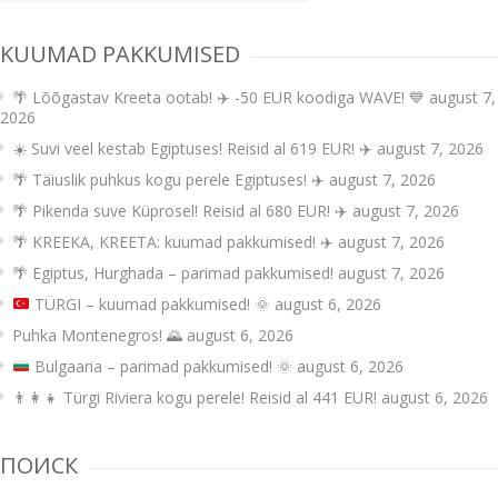
KUUMAD PAKKUMISED
🌴 Lõõgastav Kreeta ootab! ✈️ -50 EUR koodiga WAVE! 💙
august 7,
2026
☀️ Suvi veel kestab Egiptuses! Reisid al 619 EUR! ✈️
august 7, 2026
🌴 Täiuslik puhkus kogu perele Egiptuses! ✈️
august 7, 2026
🌴 Pikenda suve Küprosel! Reisid al 680 EUR! ✈️
august 7, 2026
🌴 KREEKA, KREETA: kuumad pakkumised! ✈️
august 7, 2026
🌴 Egiptus, Hurghada – parimad pakkumised!
august 7, 2026
TÜRGI – kuumad pakkumised!
🌞
august 6, 2026
Puhka Montenegros! 🌄
august 6, 2026
Bulgaaria – parimad pakkumised!
🌞
august 6, 2026
👨‍👩‍👧 Türgi Riviera kogu perele! Reisid al 441 EUR!
august 6, 2026
ПОИСК