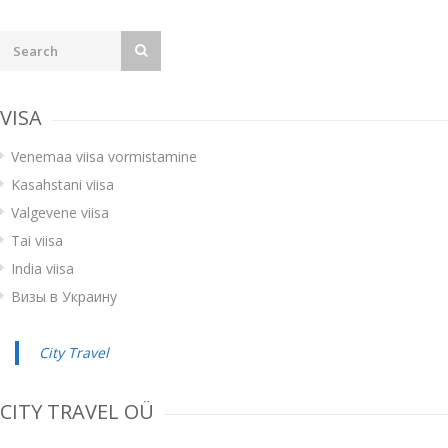
VISA
Venemaa viisa vormistamine
Kasahstani viisa
Valgevene viisa
Tai viisa
India viisa
Визы в Украину
City Travel
CITY TRAVEL OÜ