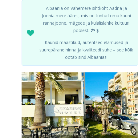
Albaania on Vahemere sihtkoht Aadria ja
Joonia mere ääres, mis on tuntud oma kauni
rannajoone, mägede ja külalislahke kultuuri
poolest. 🏞️☀️
Kaunid maastikud, autentsed elamused ja
suurepärane hinna ja kvaliteedi suhe – see kõik
ootab sind Albaanias!