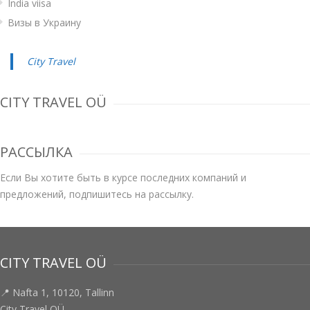
India viisa
Визы в Украину
City Travel
CITY TRAVEL OÜ
РАССЫЛКА
Если Вы хотите быть в курсе последних компаний и
предложений, подпишитесь на рассылку.
CITY TRAVEL OÜ
📍 Nafta 1, 10120, Tallinn
City Travel OÜ