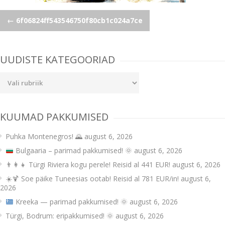
Post
←
6f06824ff543546750f80cb1c024a7ce
navigation
UUDISTE KATEGOORIAD
Uudiste
kategooriad
KUUMAD PAKKUMISED
Puhka Montenegros! 🌄
august 6, 2026
Bulgaaria – parimad pakkumised!
🌞
august 6, 2026
👨‍👩‍👧 Türgi Riviera kogu perele! Reisid al 441 EUR!
august 6, 2026
☀️🍹 Soe päike Tuneesias ootab! Reisid al 781 EUR/in!
august 6,
2026
Kreeka — parimad pakkumised!
🌞
august 6, 2026
Türgi, Bodrum: eripakkumised! 🌞
august 6, 2026