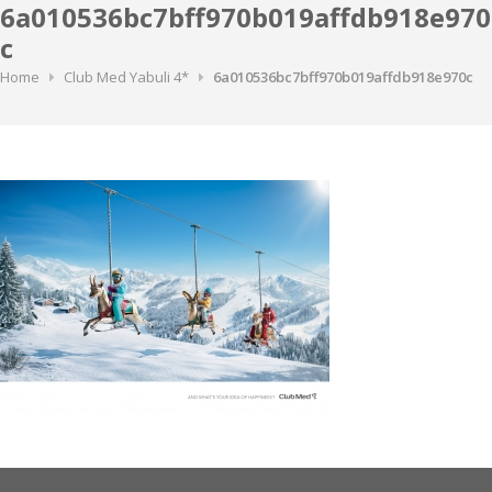
6a010536bc7bff970b019affdb918e970
c
Home
Club Med Yabuli 4*
6a010536bc7bff970b019affdb918e970c