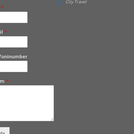
City Travel
i
*
il
*
foninumber
um
*
da