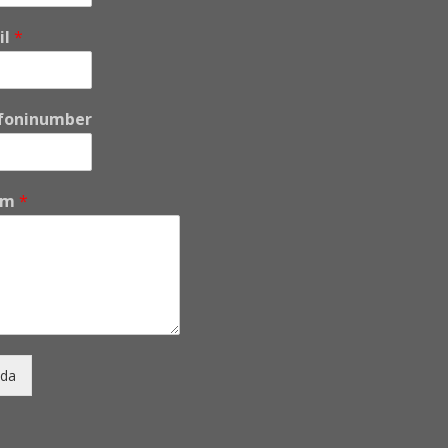
il
*
foninumber
um
*
da