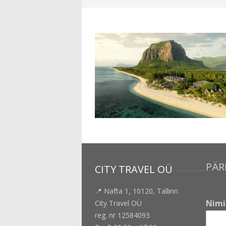
PÄR
CITY TRAVEL OÜ
📍 Nafta 1, 10120, Tallinn
Nim
City Travel OÜ
reg. nr 12584093