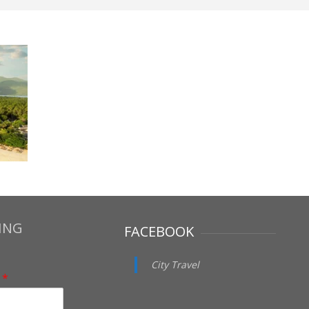
ING
FACEBOOK
City Travel
i
*