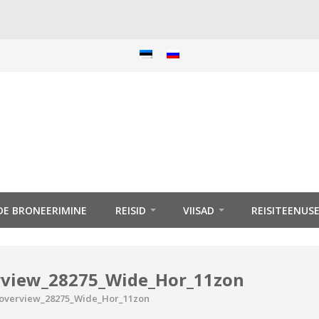
IDE BRONEERIMINE
REISID
VIISAD
REISITEENUS
rview_28275_Wide_Hor_11zon
_overview_28275_Wide_Hor_11zon