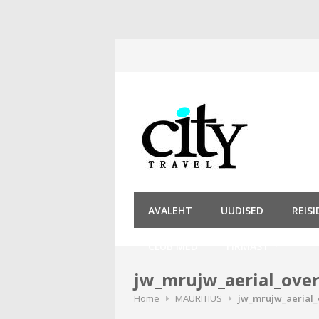
Skip
to
content
AVALEHT
UUDISED
REIS
CLUB MED
FIRMAST
jw_mrujw_aerial_ove
Home
MAURITIUS
jw_mrujw_aerial