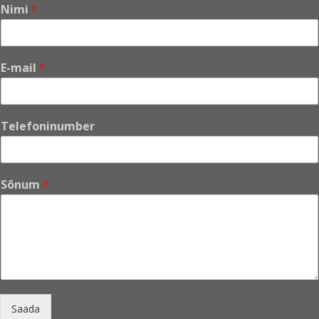
Nimi
*
*
E-mail
*
E
-
m
a
Telefoninumber
i
l
*
Sõnum
*
Saada