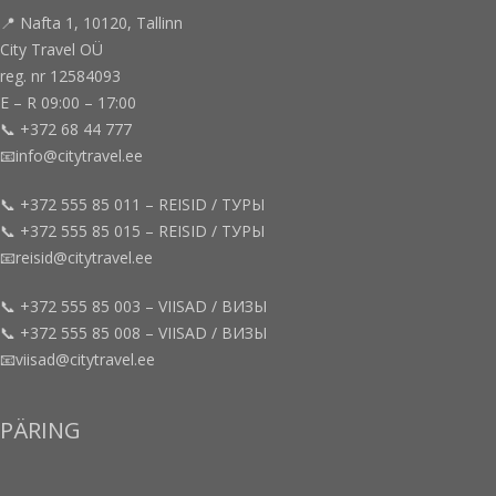
📍 Nafta 1, 10120, Tallinn
City Travel OÜ
reg. nr 12584093
E – R 09:00 – 17:00
📞 +372 68 44 777
📧info@citytravel.ee
📞 +372 555 85 011 – REISID / ТУРЫ
📞 +372 555 85 015 – REISID / ТУРЫ
📧reisid@citytravel.ee
📞 +372 555 85 003 – VIISAD / ВИЗЫ
📞 +372 555 85 008 – VIISAD / ВИЗЫ
📧viisad@citytravel.ee
PÄRING