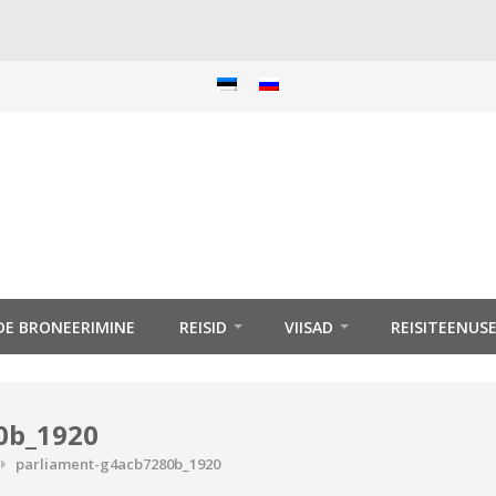
IDE BRONEERIMINE
REISID
VIISAD
REISITEENUS
0b_1920
parliament-g4acb7280b_1920