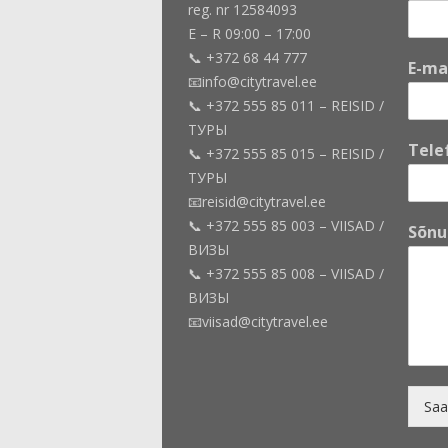
reg. nr 12584093
E – R 09:00 – 17:00
📞 +372 68 44 777
E-ma
📧info@citytravel.ee
📞 +372 555 85 011 – REISID /
ТУРЫ
Tele
📞 +372 555 85 015 – REISID /
ТУРЫ
📧reisid@citytravel.ee
E
📞 +372 555 85 003 – VIISAD /
Sõn
-
ВИЗЫ
m
📞 +372 555 85 008 – VIISAD /
a
ВИЗЫ
i
l
📧viisad@citytravel.ee
E
-
m
a
Saa
i
l