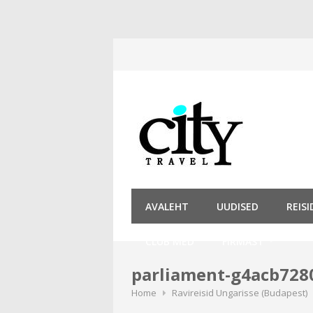
Skip
to
content
AVALEHT
UUDISED
REIS
CLUB MED
FIRMAST
parliament-g4acb728
Home
Ravireisid Ungarisse (Budapest)