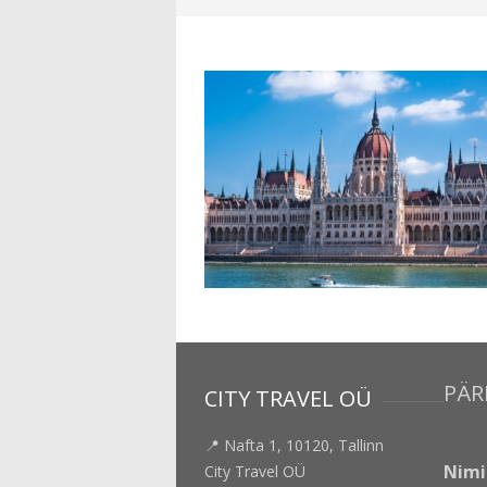
PÄR
CITY TRAVEL OÜ
📍 Nafta 1, 10120, Tallinn
Nim
City Travel OÜ