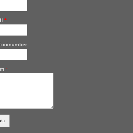
il
*
foninumber
um
*
da