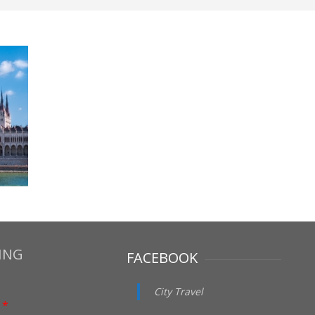
ING
FACEBOOK
City Travel
i
*