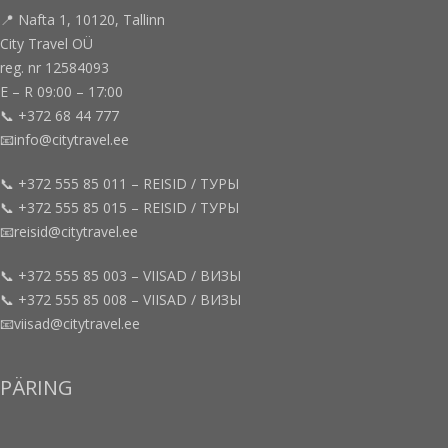
📍 Nafta 1, 10120, Tallinn
City Travel OÜ
reg. nr 12584093
E – R 09:00 – 17:00
📞 +372 68 44 777
📧info@citytravel.ee
📞 +372 555 85 011 – REISID / ТУРЫ
📞 +372 555 85 015 – REISID / ТУРЫ
📧reisid@citytravel.ee
📞 +372 555 85 003 – VIISAD / ВИЗЫ
📞 +372 555 85 008 – VIISAD / ВИЗЫ
📧viisad@citytravel.ee
PÄRING