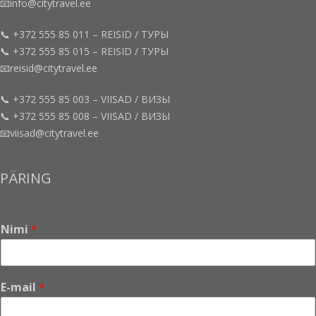
📧info@citytravel.ee
📞 +372 555 85 011 – REISID / ТУРЫ
📞 +372 555 85 015 – REISID / ТУРЫ
📧reisid@citytravel.ee
📞 +372 555 85 003 – VIISAD / ВИЗЫ
📞 +372 555 85 008 – VIISAD / ВИЗЫ
📧viisad@citytravel.ee
PÄRING
Nimi
*
T
E-mail
*
e
l