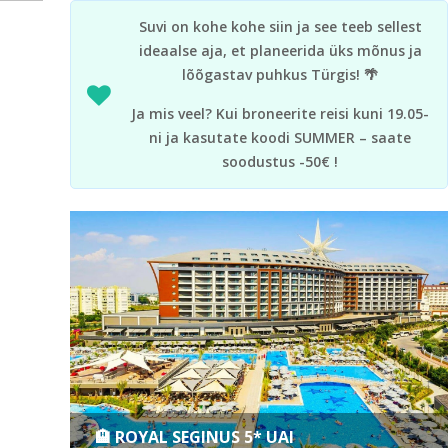
Suvi on kohe kohe siin ja see teeb sellest
ideaalse aja, et planeerida üks mõnus ja
lõõgastav puhkus Türgis! 🌴
Ja mis veel? Kui broneerite reisi kuni 19.05-
ni ja kasutate koodi SUMMER – saate
soodustus -50€ !
🏨 ROYAL SEGINUS 5* UAI