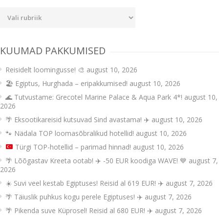
Uudiste
kategooriad
KUUMAD PAKKUMISED
Reisidelt loomingusse! 🎨
august 10, 2026
🏖️ Egiptus, Hurghada – eripakkumised!
august 10, 2026
🌊 Tutvustame: Grecotel Marine Palace & Aqua Park 4*!
august 10,
2026
🌴 Eksootikareisid kutsuvad Sind avastama! ✈️
august 10, 2026
🐾 Nädala TOP loomasõbralikud hotellid!
august 10, 2026
Türgi TOP-hotellid – parimad hinnad!
august 10, 2026
🌴 Lõõgastav Kreeta ootab! ✈️ -50 EUR koodiga WAVE! 💙
august 7,
2026
☀️ Suvi veel kestab Egiptuses! Reisid al 619 EUR! ✈️
august 7, 2026
🌴 Täiuslik puhkus kogu perele Egiptuses! ✈️
august 7, 2026
🌴 Pikenda suve Küprosel! Reisid al 680 EUR! ✈️
august 7, 2026