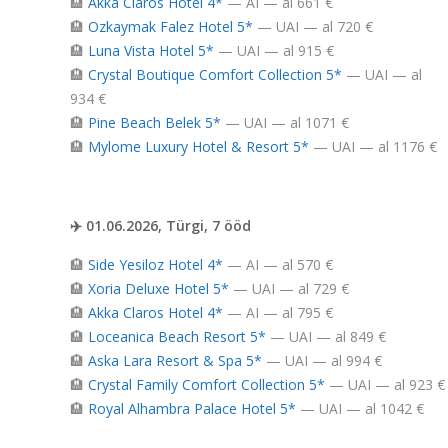
🏨
Akka Claros Hotel 4*
— AI — al 661 €
🏨
Ozkaymak Falez Hotel 5*
— UAI — al 720 €
🏨
Luna Vista Hotel 5*
— UAI — al 915 €
🏨
Crystal Boutique Comfort Collection 5*
— UAI — al
934 €
🏨
Pine Beach Belek 5*
— UAI — al 1071 €
🏨
Mylome Luxury Hotel & Resort 5*
— UAI — al 1176 €
✈️ 01.06.2026, Türgi, 7 ööd
🏨
Side Yesiloz Hotel 4*
— AI — al 570 €
🏨
Xoria Deluxe Hotel 5*
— UAI — al 729 €
🏨
Akka Claros Hotel 4*
— AI — al 795 €
🏨
Loceanica Beach Resort 5*
— UAI — al 849 €
🏨
Aska Lara Resort & Spa 5*
— UAI — al 994 €
🏨
Crystal Family Comfort Collection 5*
— UAI — al 923 €
🏨
Royal Alhambra Palace Hotel 5*
— UAI — al 1042 €