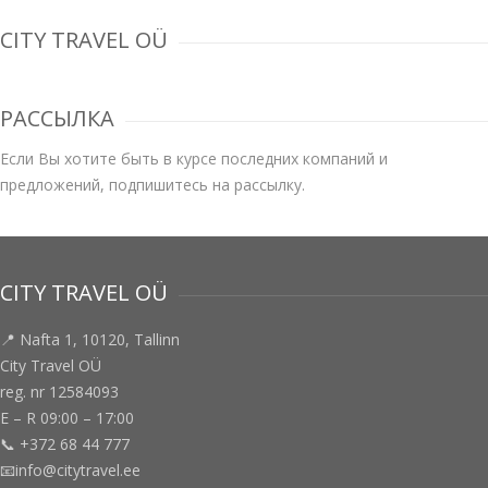
CITY TRAVEL OÜ
РАССЫЛКА
Если Вы хотите быть в курсе последних компаний и
предложений, подпишитесь на рассылку.
CITY TRAVEL OÜ
📍 Nafta 1, 10120, Tallinn
City Travel OÜ
reg. nr 12584093
E – R 09:00 – 17:00
📞 +372 68 44 777
📧info@citytravel.ee