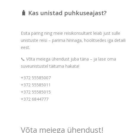
🧳 Kas unistad puhkuseajast?
Esita päring ning meie reisikonsultant leiab just sulle
unistuste reisi – parima hinnaga, hoolitsedes iga detaili
eest.
📞 Võta meiega ühendust juba täna – ja lase oma
suveunistustel täituma hakata!
+372 55585007
+372 55585011
+372 55585015
+372 6844777
Võta meiega ühendust!