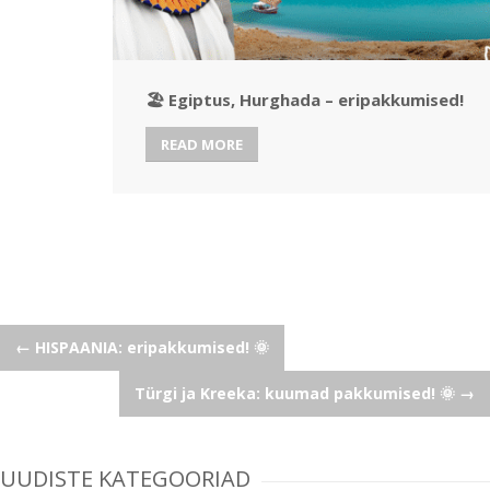
🏖️ Egiptus, Hurghada – eripakkumised!
READ MORE
Post
←
HISPAANIA: eripakkumised! 🌞
Türgi ja Kreeka: kuumad pakkumised! 🌞
→
navigation
UUDISTE KATEGOORIAD