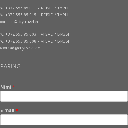
📞 +372 555 85 011 – REISID / ТУРЫ
📞 +372 555 85 015 – REISID / ТУРЫ
📧reisid@citytravel.ee
📞 +372 555 85 003 – VIISAD / ВИЗЫ
📞 +372 555 85 008 – VIISAD / ВИЗЫ
📧viisad@citytravel.ee
PÄRING
Nimi
*
E
E-mail
*
-
m
a