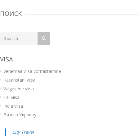
ПОИСК
VISA
Venemaa viisa vormistamine
Kasahstani viisa
Valgevene viisa
Tai viisa
India viisa
Визы в Украину
City Travel