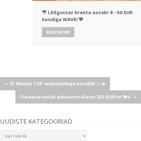
🌴 Lõõgastav Kreeta ootab! ✈️ -50 EUR
koodiga WAVE! 💙
READ MORE
Post
←
💦 Nädala TOP veeparkidega hotellid! 🏄‍♂️☀️
Tuneesia ootab puhkama! Alates 353 EUR/in! 🐪✨
→
navigation
UUDISTE KATEGOORIAD
Uudiste
kategooriad