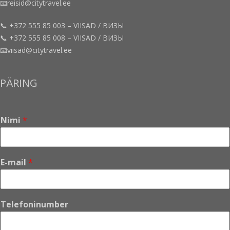
📧reisid@citytravel.ee
📞 +372 555 85 003 – VIISAD / ВИЗЫ
📞 +372 555 85 008 – VIISAD / ВИЗЫ
📧viisad@citytravel.ee
PÄRING
Nimi
*
E-mail
*
Telefoninumber