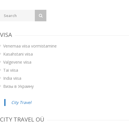
VISA
Venemaa viisa vormistamine
Kasahstani viisa
Valgevene viisa
Tai viisa
India viisa
Визы в Украину
City Travel
CITY TRAVEL OÜ