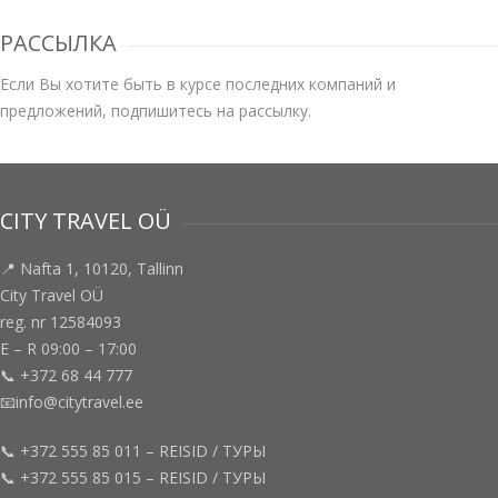
РАССЫЛКА
Если Вы хотите быть в курсе последних компаний и
предложений, подпишитесь на рассылку.
CITY TRAVEL OÜ
📍 Nafta 1, 10120, Tallinn
City Travel OÜ
reg. nr 12584093
E – R 09:00 – 17:00
📞 +372 68 44 777
📧info@citytravel.ee
📞 +372 555 85 011 – REISID / ТУРЫ
📞 +372 555 85 015 – REISID / ТУРЫ