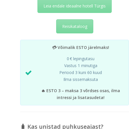
Leia endale ideaalne hotell Türgis
Reisikataloog
💳 Võimalik ESTO järelmaks!
0 € lepingutasu
Vastus 1 minutiga
Periood 3 kuni 60 kuud
Ilma sissemaksuta
🔥 ESTO 3 – maksa 3 võrdses osas, ilma
intressi ja lisatasudeta!
🧳 Kas unistad puhkuseajast?