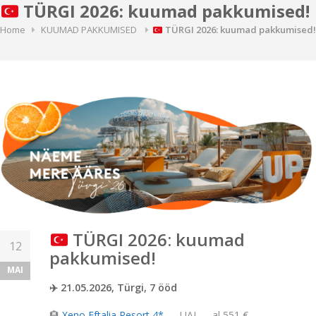
TÜRGI 2026: kuumad pakkumised!
Home
KUUMAD PAKKUMISED
TÜRGI 2026: kuumad pakkumised!
TÜRGI 2026: kuumad
12
pakkumised!
MAI
✈️ 21.05.2026, Türgi, 7 ööd
🏨
Xeno Eftalia Resort 4*
— UAI — al 551 €