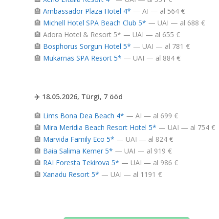
🏨
Ambassador Plaza Hotel 4*
— AI — al 564 €
🏨
Michell Hotel SPA Beach Club 5*
— UAI — al 688 €
🏨 Adora Hotel & Resort 5* — UAI — al 655 €
🏨
Bosphorus Sorgun Hotel 5*
— UAI — al 781 €
🏨
Mukarnas SPA Resort 5*
— UAI — al 884 €
✈️ 18.05.2026, Türgi, 7 ööd
🏨
Lims Bona Dea Beach 4*
— AI — al 699 €
🏨
Mira Meridia Beach Resort Hotel 5*
— UAI — al 754 €
🏨
Marvida Family Eco 5*
— UAI — al 824 €
🏨
Baia Salima Kemer 5*
— UAI — al 919 €
🏨
RAI Foresta Tekirova 5*
— UAI — al 986 €
🏨
Xanadu Resort 5*
— UAI — al 1191 €