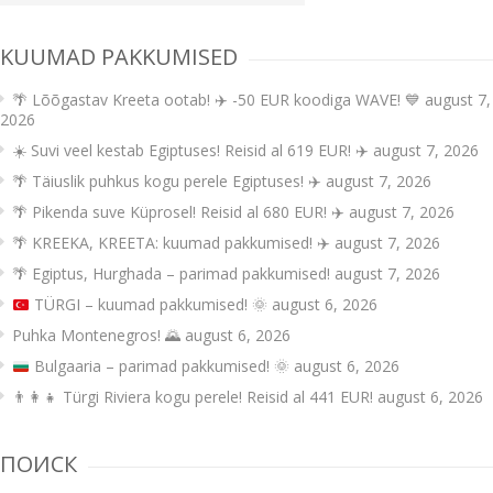
KUUMAD PAKKUMISED
🌴 Lõõgastav Kreeta ootab! ✈️ -50 EUR koodiga WAVE! 💙
august 7,
2026
☀️ Suvi veel kestab Egiptuses! Reisid al 619 EUR! ✈️
august 7, 2026
🌴 Täiuslik puhkus kogu perele Egiptuses! ✈️
august 7, 2026
🌴 Pikenda suve Küprosel! Reisid al 680 EUR! ✈️
august 7, 2026
🌴 KREEKA, KREETA: kuumad pakkumised! ✈️
august 7, 2026
🌴 Egiptus, Hurghada – parimad pakkumised!
august 7, 2026
TÜRGI – kuumad pakkumised!
🌞
august 6, 2026
Puhka Montenegros! 🌄
august 6, 2026
Bulgaaria – parimad pakkumised!
🌞
august 6, 2026
👨‍👩‍👧 Türgi Riviera kogu perele! Reisid al 441 EUR!
august 6, 2026
ПОИСК