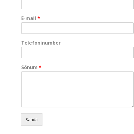
E-mail
*
*
Telefoninumber
E
-
m
a
Sõnum
*
i
l
S
õ
n
u
m
Saada