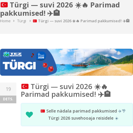
Türgi — suvi 2026
☀️
🔥
Parimad
pakkumised!
✈️
🏨
Home
Türgi
Türgi — suvi 2026
☀️
🔥
Parimad pakkumised!
✈️
🏨
Türgi — suvi 2026
☀️
🔥
19
Parimad pakkumised!
✈️
🏨
DETS.
Selle nädala parimad pakkumised
✈️🌴
Türgi 2026 suvehooaja reisidele
☀️