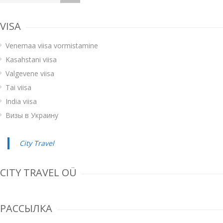
VISA
Venemaa viisa vormistamine
Kasahstani viisa
Valgevene viisa
Tai viisa
India viisa
Визы в Украину
City Travel
CITY TRAVEL OÜ
РАССЫЛКА