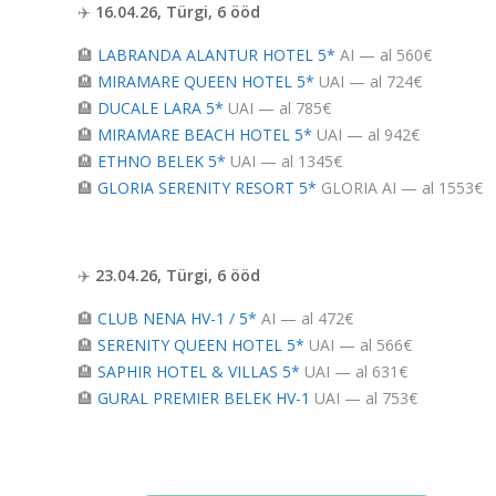
✈️
16.04.26, Türgi, 6 ööd
🏨
LABRANDA ALANTUR HOTEL 5*
AI — al 560€
🏨
MIRAMARE QUEEN HOTEL 5*
UAI — al 724€
🏨
DUCALE LARA 5*
UAI — al 785€
🏨
MIRAMARE BEACH HOTEL 5*
UAI — al 942€
🏨
ETHNO BELEK 5*
UAI — al 1345€
🏨
GLORIA SERENITY RESORT 5*
GLORIA AI — al 1553€
✈️
23.04.26, Türgi, 6 ööd
🏨
CLUB NENA HV-1 / 5*
AI — al 472€
🏨
SERENITY QUEEN HOTEL 5*
UAI — al 566€
🏨
SAPHIR HOTEL & VILLAS 5*
UAI — al 631€
🏨
GURAL PREMIER BELEK HV-1
UAI — al 753€