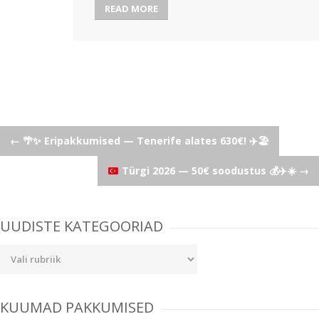
READ MORE
Post
←
🌴✨ Eripakkumised — Tenerife alates 630€! ✈️🏖️
Türgi 2026 — 50€ soodustus
💰
✈️
☀️
→
navigation
UUDISTE KATEGOORIAD
Uudiste
kategooriad
KUUMAD PAKKUMISED