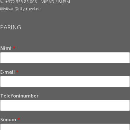
📞 +372 555 85 008 – VIISAD / ВИЗЫ
📧viisad@citytravel.ee
PÄRING
Nimi
*
T
E-mail
*
e
l
e
f
Telefoninumber
o
n
i
n
Sõnum
*
u
m