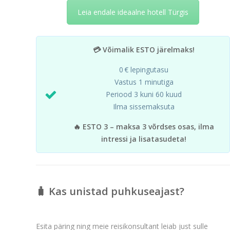
Leia endale ideaalne hotell Türgis
💳 Võimalik ESTO järelmaks!
0 € lepingutasu
Vastus 1 minutiga
Periood 3 kuni 60 kuud
Ilma sissemaksuta
🔥 ESTO 3 – maksa 3 võrdses osas, ilma
intressi ja lisatasudeta!
🧳 Kas unistad puhkuseajast?
Esita päring ning meie reisikonsultant leiab just sulle