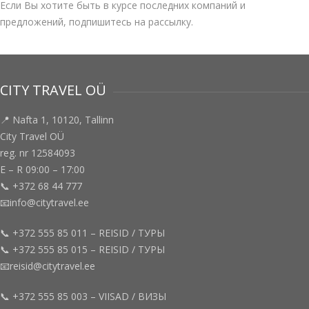
Если Вы хотите быть в курсе последних компаний и
предложений, подпишитесь на рассылку.
CITY TRAVEL OÜ
📍 Nafta 1, 10120, Tallinn
City Travel OÜ
reg. nr 12584093
E – R 09:00 – 17:00
📞 +372 68 44 777
📧info@citytravel.ee
📞 +372 555 85 011 – REISID / ТУРЫ
📞 +372 555 85 015 – REISID / ТУРЫ
📧reisid@citytravel.ee
📞 +372 555 85 003 – VIISAD / ВИЗЫ