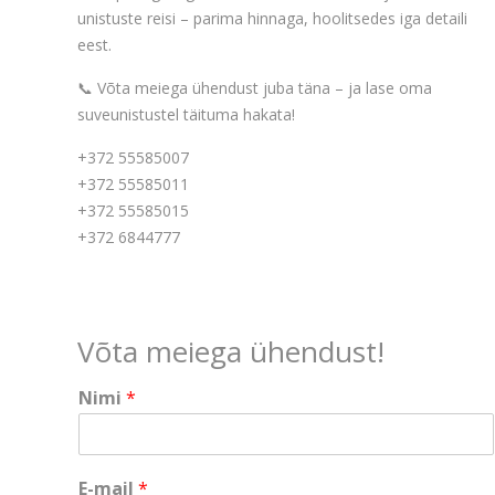
unistuste reisi – parima hinnaga, hoolitsedes iga detaili
eest.
📞 Võta meiega ühendust juba täna – ja lase oma
suveunistustel täituma hakata!
+372 55585007
+372 55585011
+372 55585015
+372 6844777
Võta meiega ühendust!
Nimi
*
N
E-mail
*