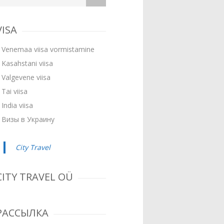
VISA
Venemaa viisa vormistamine
Kasahstani viisa
Valgevene viisa
Tai viisa
India viisa
Визы в Украину
City Travel
CITY TRAVEL OÜ
РАССЫЛКА