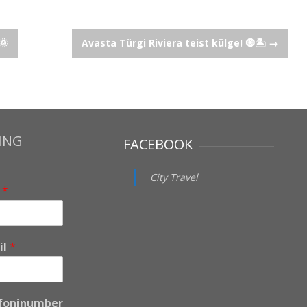
🌞
Avasta Türgi Riviera teist külge! 🧿🏝️
→
ING
FACEBOOK
City Travel
i
*
il
*
foninumber