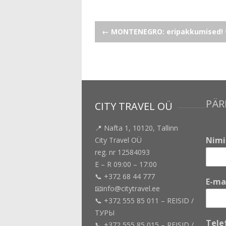
Post
←
MONTENEGRO: eripakkumised! 
navigation
PÄR
CITY TRAVEL OÜ
📍 Nafta 1, 10120, Tallinn
Nim
City Travel OÜ
reg. nr 12584093
E – R 09:00 – 17:00
📞 +372 68 44 777
E-ma
📧info@citytravel.ee
📞 +372 555 85 011 – REISID /
ТУРЫ
Tele
📞 +372 555 85 015 – REISID /