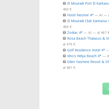
🏨
El Mouradi Port El Kantaou
460 €
🏨
Hotel Nesrine 4*
— AI — a
🏨
El Mouradi Club Kantaoui 
466 €
🏨
Zodiac 4*
— AI — al 467 
🏨
Rosa Beach Thalasso & S
al 479 €
🏨
Golf Residence Hotel 4*
— 
🏨
Vincci Helya Beach 4*
— AI
🏨
Eden Yasmine Resort & S
al 481 €