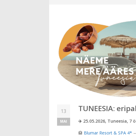
TUNEESIA: eripa
13
✈️ 25.05.2026, Tuneesia, 7 
MAI
🏨
Blumar Resort & SPA 4*
—