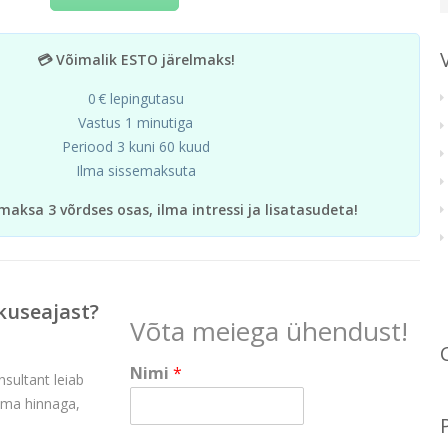
💳 Võimalik ESTO järelmaks!
0 € lepingutasu
Vastus 1 minutiga
Periood 3 kuni 60 kuud
Ilma sissemaksuta
maksa 3 võrdses osas, ilma intressi ja lisatasudeta!
kuseajast?
Võta meiega ühendust!
Nimi
*
nsultant leiab
rima hinnaga,
*