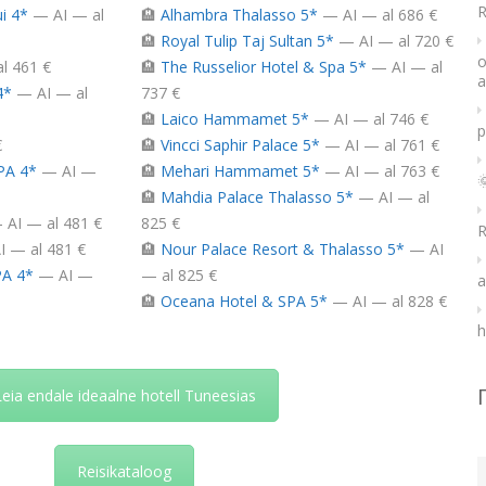
R
i 4*
— AI — al
🏨
Alhambra Thalasso 5*
— AI — al 686 €
🏨
Royal Tulip Taj Sultan 5*
— AI — al 720 €
o
l 461 €
🏨
The Russelior Hotel & Spa 5*
— AI — al
a
4*
— AI — al
737 €
🏨
Laico Hammamet 5*
— AI — al 746 €
p
€
🏨
Vincci Saphir Palace 5*
— AI — al 761 €
PA 4*
— AI —
🏨
Mehari Hammamet 5*
— AI — al 763 €

🏨
Mahdia Palace Thalasso 5*
— AI — al
AI — al 481 €
825 €
R
 — al 481 €
🏨
Nour Palace Resort & Thalasso 5*
— AI
PA 4*
— AI —
— al 825 €
a
🏨
Oceana Hotel & SPA 5*
— AI — al 828 €
h
Leia endale ideaalne hotell Tuneesias
Reisikataloog