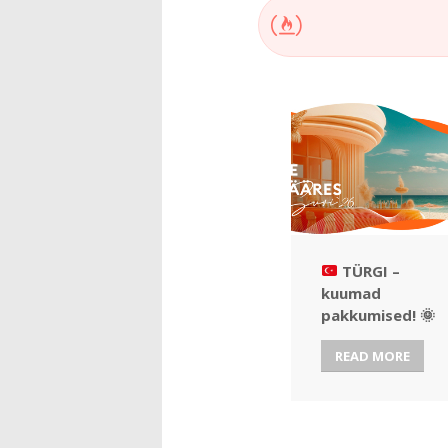
TÜRGI –
kuumad
pakkumised!
🌞
READ MORE