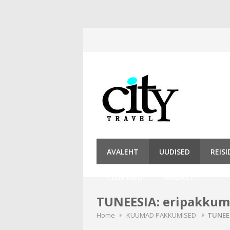
Skip
to
content
AVALEHT
UUDISED
REIS
CLUB MED
FIRMAST
TUNEESIA: eripakkumi
Home
KUUMAD PAKKUMISED
TUNEES