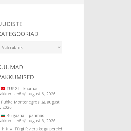
UUDISTE
KATEGOORIAD
udiste
ategooriad
KUUMAD
PAKKUMISED
TÜRGI – kuumad
akkumised!
🌞
august 6, 2026
Puhka Montenegros! 🌄
august
, 2026
Bulgaaria – parimad
akkumised!
🌞
august 6, 2026
👨‍👩‍👧 Türgi Riviera kogu perele!