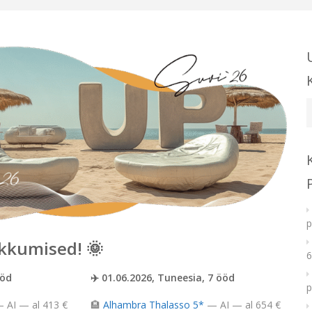
U
k
p
kkumised! 🌞
6
ööd
✈️ 01.06.2026, Tuneesia, 7 ööd
p
 AI — al 413 €
🏨
Alhambra Thalasso 5*
— AI — al 654 €