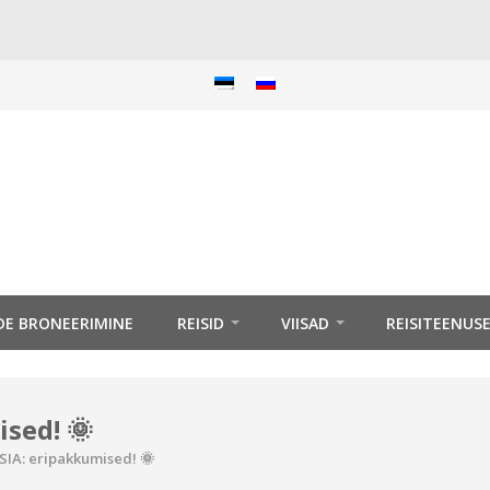
IDE BRONEERIMINE
REISID
VIISAD
REISITEENUS
sed! 🌞
IA: eripakkumised! 🌞