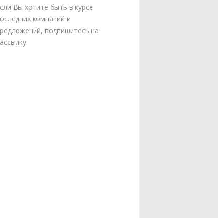
сли Вы хотите быть в курсе
оследних компаний и
редложений, подпишитесь на
ассылку.