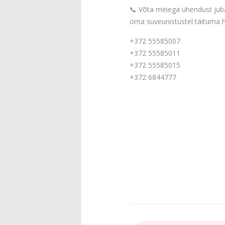
📞 Võta meiega ühendust juba
oma suveunistustel täituma h
+372 55585007
+372 55585011
+372 55585015
+372 6844777