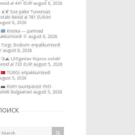
eisid al 441 EUR!
august 6, 2026
☀️🍹 Soe päike Tuneesias
otab! Reisid al 781 EUR/in!
ugust 6, 2026
Kreeka — parimad
akkumised!
🌞
august 6, 2026
Türgi, Bodrum: eripakkumised!

august 6, 2026
🍋🌊 Lõõgastav Küpros ootab!
eisid al 720 EUR!
august 5, 2026
TÜRGI: eripakkumised!
ugust 5, 2026
Kolm suurepärast HVD
otelli Bulgaarias!
august 5, 2026
ПОИСК