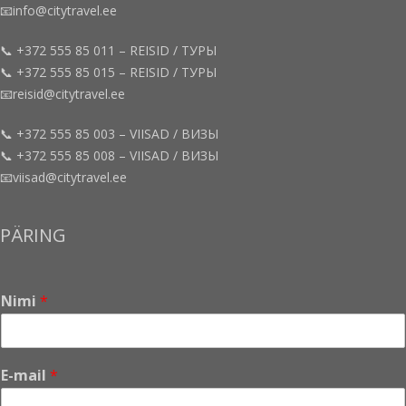
📧info@citytravel.ee
📞 +372 555 85 011 – REISID / ТУРЫ
📞 +372 555 85 015 – REISID / ТУРЫ
📧reisid@citytravel.ee
📞 +372 555 85 003 – VIISAD / ВИЗЫ
📞 +372 555 85 008 – VIISAD / ВИЗЫ
📧viisad@citytravel.ee
PÄRING
Nimi
*
E
E-mail
*
-
m