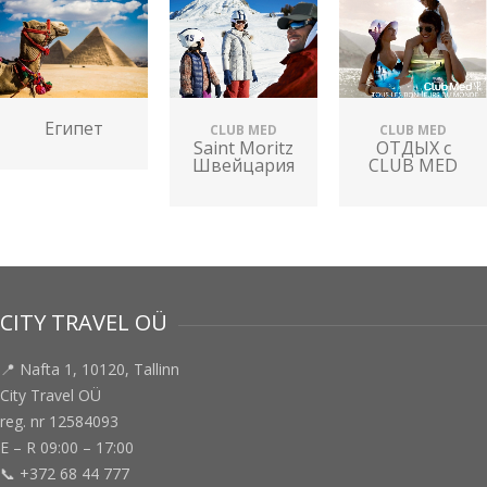
Египет
CLUB MED
CLUB MED
Saint Moritz
ОТДЫХ с
Швейцария
CLUB MED
CITY TRAVEL OÜ
📍 Nafta 1, 10120, Tallinn
City Travel OÜ
reg. nr 12584093
E – R 09:00 – 17:00
📞 +372 68 44 777