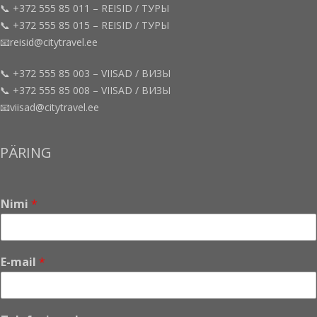
📞 +372 555 85 011 – REISID / ТУРЫ
📞 +372 555 85 015 – REISID / ТУРЫ
📧reisid@citytravel.ee
📞 +372 555 85 003 – VIISAD / ВИЗЫ
📞 +372 555 85 008 – VIISAD / ВИЗЫ
📧viisad@citytravel.ee
PÄRING
Nimi
*
S
E-mail
*
õ
n
u
m