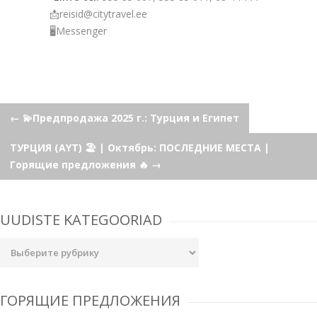
📩reisid@citytravel.ee
🖥Messenger
Навигация
←
💫Предпродажа 2025 г.: Турция и Египет
ТУРЦИЯ (AYT) 🏖 | Октябрь: ПОСЛЕДНИЕ МЕСТА |
по
Горящие предложения 🔥
→
записям
UUDISTE KATEGOORIAD
Uudiste
kategooriad
ГОРЯЩИЕ ПРЕДЛОЖЕНИЯ