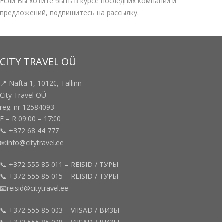
Если Вы хотите быть в курсе последних компаний и
предложений, подпишитесь на рассылку.
CITY TRAVEL OÜ
📍 Nafta 1, 10120, Tallinn
City Travel OÜ
reg. nr 12584093
E – R 09:00 – 17:00
📞 +372 68 44 777
📧info@citytravel.ee
📞 +372 555 85 011 – REISID / ТУРЫ
📞 +372 555 85 015 – REISID / ТУРЫ
📧reisid@citytravel.ee
📞 +372 555 85 003 – VIISAD / ВИЗЫ
📞 +372 555 85 008 – VIISAD / ВИЗЫ