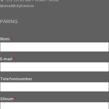
📧viisad@citytravel.ee
PÄRING
Nimi
*
E-mail
*
Telefoninumber
Sõnum
*