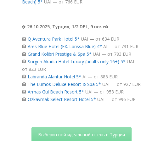
Beach) 5*
UAI — от 766 EUR
✈️ 26.10.2025, Турция, 1/2 DBL, 9 ночей
🏨
Q Aventura Park Hotel 5*
UAI — от 634 EUR
🏨
Ares Blue Hotel (EX. Larissa Blue) 4*
AI — от 731 EUR
🏨
Grand Kolibri Prestige & Spa 5*
UAI — от 783 EUR
🏨
Sorgun Akadia Hotel Luxury (adults only 16+) 5*
UAI —
от 823 EUR
🏨
Labranda Alantur Hotel 5*
AI — от 885 EUR
🏨
The Lumos Deluxe Resort & Spa 5*
UAI — от 927 EUR
🏨
Armas Gul Beach Resort 5*
UAI — от 953 EUR
🏨
Ozkaymak Select Resort Hotel 5*
UAI — от 996 EUR
Выбери свой идеальный отель в Турции