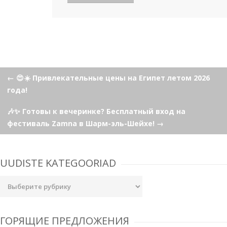
Навигация
←
😍☀️ Привлекательные цены на Египет летом 2026
года!
по
🎶✨ Готовы к вечеринке? Бесплатный вход на
фестиваль Zamna в Шарм-эль-Шейхе!
→
записям
UUDISTE KATEGOORIAD
Uudiste
kategooriad
ГОРЯЩИЕ ПРЕДЛОЖЕНИЯ