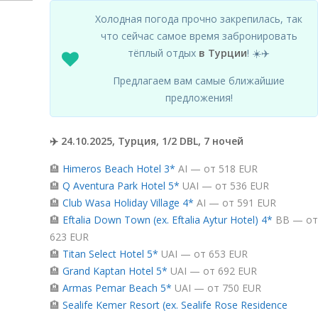
Холодная погода прочно закрепилась, так
что сейчас самое время забронировать
тёплый отдых
в Турции
! ☀️✈️
Предлагаем вам самые ближайшие
предложения!
✈️ 24.10.2025, Турция, 1/2 DBL, 7 ночей
🏨
Himeros Beach Hotel 3*
AI — от 518 EUR
🏨
Q Aventura Park Hotel 5*
UAI — от 536 EUR
🏨
Club Wasa Holiday Village 4*
AI — от 591 EUR
🏨
Eftalia Down Town (ex. Eftalia Aytur Hotel) 4*
BB — от
623 EUR
🏨
Titan Select Hotel 5*
UAI — от 653 EUR
🏨
Grand Kaptan Hotel 5*
UAI — от 692 EUR
🏨
Armas Pemar Beach 5*
UAI — от 750 EUR
🏨
Sealife Kemer Resort (ex. Sealife Rose Residence