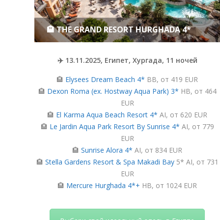
🏨 THE GRAND RESORT HURGHADA 4*
✈️ 13.11.2025, Египет, Хургада, 11 ночей
🏨
Elysees Dream Beach 4*
BB, от 419 EUR
🏨
Dexon Roma (ex. Hostway Aqua Park) 3*
HB, от 464
EUR
🏨
El Karma Aqua Beach Resort 4*
AI, от 620 EUR
🏨
Le Jardin Aqua Park Resort By Sunrise 4*
AI, от 779
EUR
🏨
Sunrise Alora 4*
AI, от 834 EUR
🏨
Stella Gardens Resort & Spa Makadi Bay
5* AI, от 731
EUR
🏨
Mercure Hurghada 4*+
HB, от 1024 EUR