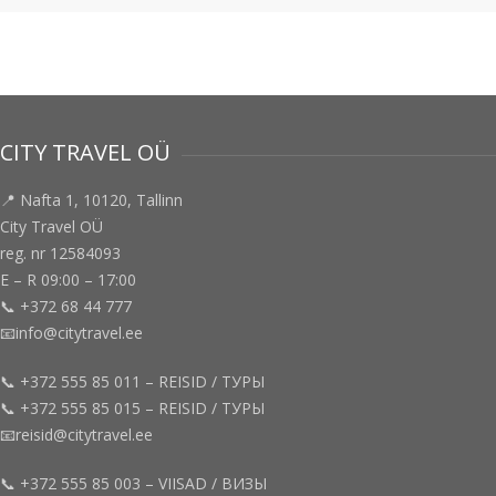
CITY TRAVEL OÜ
📍 Nafta 1, 10120, Tallinn
City Travel OÜ
reg. nr 12584093
E – R 09:00 – 17:00
📞 +372 68 44 777
📧info@citytravel.ee
📞 +372 555 85 011 – REISID / ТУРЫ
📞 +372 555 85 015 – REISID / ТУРЫ
📧reisid@citytravel.ee
📞 +372 555 85 003 – VIISAD / ВИЗЫ