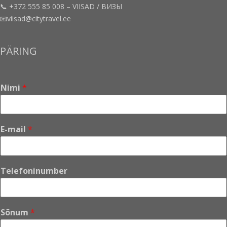
📞 +372 555 85 008 – VIISAD / ВИЗЫ
📧viisad@citytravel.ee
PÄRING
Nimi
*
E-mail
*
Telefoninumber
Sõnum
*