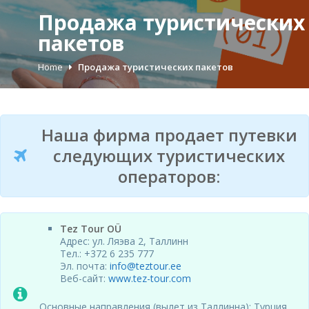
Продажа туристических
пакетов
Home
Продажа туристических пакетов
Наша фирма продает путевки
следующих
туристических
операторов:
Tez Tour OÜ
Адрес: ул. Ляэва 2, Таллинн
Тел.: +372 6 235 777
Эл. почта:
info@teztour.ee
Веб-сайт:
www.tez-tour.com
Основные направления (вылет из Таллинна): Турция,