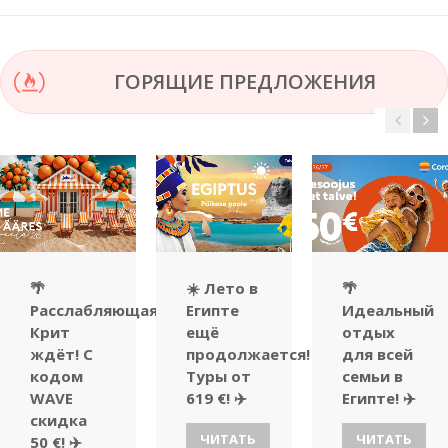
ГОРЯЩИЕ ПРЕДЛОЖЕНИЯ
🌴
☀️ Лето в
🌴
Расслабляющая
Египте
Идеальный
Крит
ещё
отдых
ждёт! С
продолжается!
для всей
кодом
Туры от
семьи в
WAVE
619 €! ✈️
Египте! ✈️
скидка
ЧИТАТЬ
ЧИТАТЬ
50 €! ✈️