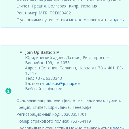
Египет, Греция, Болгария, Кипр, Испания
Рег. номер MTR: TRE000482
С условиями путешествия можно ознакомиться
здесь.
Join Up Baltic SIA
Юридический адрес: Латвия, Рига, проспект
Виенибас 109, LV-1058
Адрес в Эстонии: Таллинн, Нарва мт 7B – 401, EE-
10117
Тел.: +372 6333343
Эл. почта:
puhkus@joinup.ee
Веб-сайт: joinup.ee
Основные направления (вылет из Таллинна): Турция,
Греция, Египет, Шри-Ланка, Тенерифе
Регистрационный код: 50203351701
Номер страхового полиса: 753764119
С условиями путешествия можно ознакомиться
здесь.