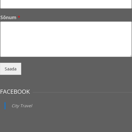
Sõnum
*
Saada
FACEBOOK
City Travel