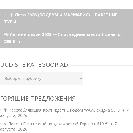
Навигация
←
☀️ Лето 2026 (БОДРУМ и МАРМАРИС) – ПАКЕТНЫЕ
ТУРЫ
по
📢 Летний сезон 2025 — ❗ последние места ❗ Цены от
295 €
→
записям
UUDISTE KATEGOORIAD
Uudiste
kategooriad
ГОРЯЩИЕ ПРЕДЛОЖЕНИЯ
🌴 Расслабляющая Крит ждёт! С кодом WAVE скидка 50 €! ✈️
7
августа, 2026
☀️ Лето в Египте ещё продолжается! Туры от 619 €! ✈️
7
августа, 2026