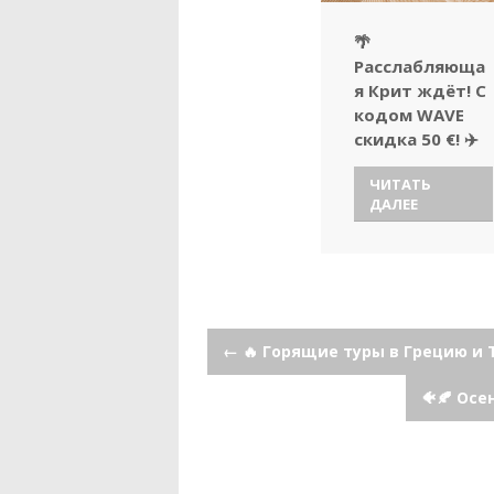
🌴
Расслабляюща
я Крит ждёт! С
кодом WAVE
скидка 50 €! ✈️
ЧИТАТЬ
ДАЛЕЕ
Навигация
←
🔥 Горящие туры в Грецию и 
🐠🍂 Осе
по
записям