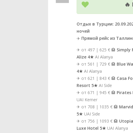
🔥
Отдых в Турции: 20.09.2025
ночей
✈️
Прямой рейс из Таллин
✈ от 497 | 625 € 🏨
Simply 
Alize 4★
AI Alanya
✈ от 561 | 729 € 🏨
Blue Wa
4★
AI Alanya
✈ от 621 | 843 € 🏨
Casa Fo
Resort 5★
AI Side
✈ от 671 | 945 € 🏨
Pirates
UAI Kemer
✈ от 708 | 1035 € 🏨
Marvid
5★
UAI Side
✈ от 756 | 1093 € 🏨
Utopia
Luxe Hotel 5★
UAI Alanya