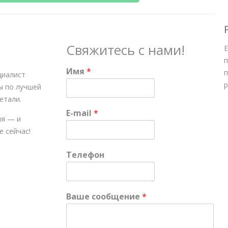
Свяжитесь с нами!
Е
п
Имя
*
п
циалист
р
ы по лучшей
етали.
E-mail
*
ня — и
е сейчас!
Телефон
Ваше сообщение
*