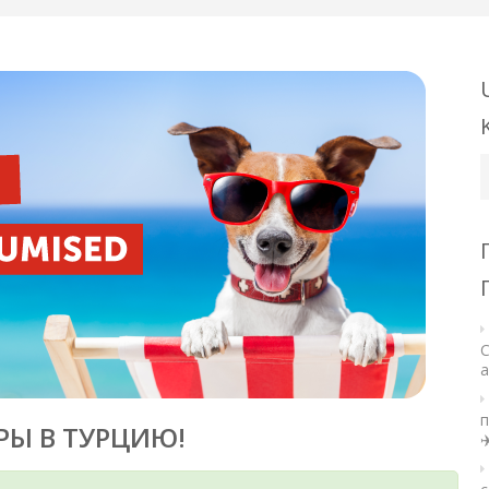
U
k
С
а
п
РЫ В ТУРЦИЮ!
✈