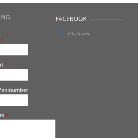
ING
FACEBOOK
City Travel
i
*
il
*
foninumber
um
*