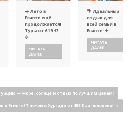
☀️ Лето в
🌴 Идеальный
Египте ещё
отдых для
продолжается!
всей семьи в
Туры от 619 €!
Египте! ✈️
✈️
ЧИТАТЬ
ДАЛЕЕ
ЧИТАТЬ
ДАЛЕЕ
Турцию — море, солнце и отдых по лучшим ценам!
нь в Египте! 7 ночей в Хургаде от 453 € за человека!
→