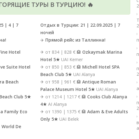
с
 ГОРЯЩИЕ ТУРЫ В ТУРЦИЮ! 🔥
2
Т
 | 4 | 7
Отдых в Турции: 21 | 22.09.2025 | 7
2
ночей
на!
✈️
Прямой рейс из Таллинна!
п
Fine Hotel
✈ от 834 | 828 € 🏨
Ozkaymak Marina
п
Hotel 5★
UAI Kemer
ve Suite Hotel
✈ от 850 | 853 € 🏨
Michell Hotel SPA
п
2
Beach Club 5★
UAI Alanya
ra Beach
✈ от 958 | 961 € 🏨
Antique Roman
а
Palace Museum Hotel 5★
UAI Alanya
 Beach Club 5★
✈ от 1214 | 1217 € 🏨
Cooks Club Alanya
п
4★
AI Alanya
2
a Family Eco
✈ от 1390 | 1375 € 🏨
Adam & Eve Adults
Only 5★
UAI Belek
в
 World De
а