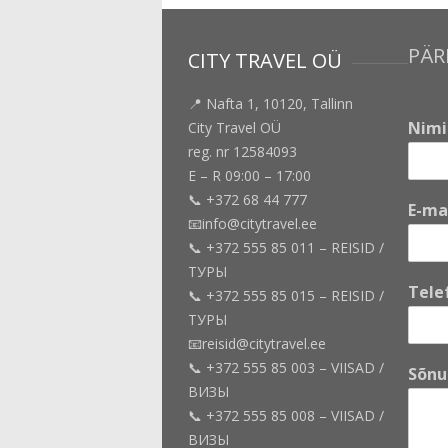
PÄR
CITY TRAVEL OÜ
📍 Nafta 1, 10120, Tallinn
Nim
City Travel OÜ
reg. nr 12584093
E – R 09:00 – 17:00
📞 +372 68 44 777
E-ma
📧info@citytravel.ee
📞 +372 555 85 011 – REISID /
ТУРЫ
Tele
📞 +372 555 85 015 – REISID /
ТУРЫ
📧reisid@citytravel.ee
📞 +372 555 85 003 – VIISAD /
Sõn
ВИЗЫ
📞 +372 555 85 008 – VIISAD /
ВИЗЫ