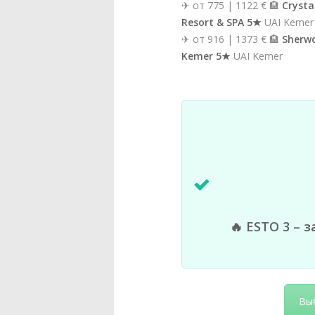
✈ от 775 | 1122 € 🏨
Crysta
Resort & SPA 5★
UAI Kemer
✈ от 916 | 1373 € 🏨
Sherwo
Kemer 5★
UAI Kemer
🔥 ESTO 3 – 
Выб