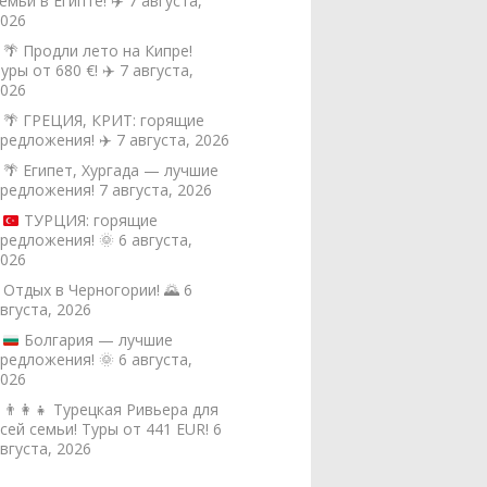
емьи в Египте! ✈️
7 августа,
026
🌴 Продли лето на Кипре!
уры от 680 €! ✈️
7 августа,
026
🌴 ГРЕЦИЯ, КРИТ: горящие
редложения! ✈️
7 августа, 2026
🌴 Египет, Хургада — лучшие
редложения!
7 августа, 2026
ТУРЦИЯ: горящие
редложения!
🌞
6 августа,
026
Отдых в Черногории! 🌄
6
вгуста, 2026
Болгария — лучшие
редложения!
🌞
6 августа,
026
👨‍👩‍👧 Турецкая Ривьера для
сей семьи! Туры от 441 EUR!
6
вгуста, 2026