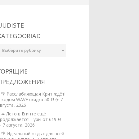
UUDISTE
KATEGOORIAD
udiste
ategooriad
ГОРЯЩИЕ
ПРЕДЛОЖЕНИЯ
🌴 Расслабляющая Крит ждёт!
 кодом WAVE скидка 50 €! ✈️
7
вгуста, 2026
☀️ Лето в Египте ещё
родолжается! Туры от 619 €!
️
7 августа, 2026
🌴 Идеальный отдых для всей