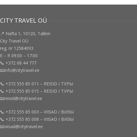
CITY TRAVEL OÜ
📍 Nafta 1, 10120, Tallinn
City Travel OÜ
reg. nr 12584093
E – R 09:00 – 17:00
📞 +372 68 44 777
📧info@citytravel.ee
📞 +372 555 85 011 – REISID / ТУРЫ
📞 +372 555 85 015 – REISID / ТУРЫ
📧reisid@citytravel.ee
📞 +372 555 85 003 – VIISAD / ВИЗЫ
📞 +372 555 85 008 – VIISAD / ВИЗЫ
📧viisad@citytravel.ee