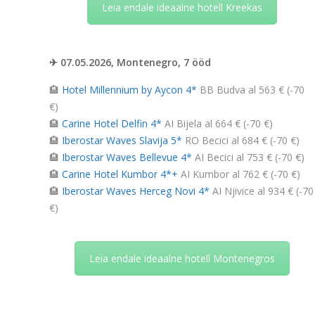
Leia endale ideaalne hotell Kreekas
✈ 07.05.2026, Montenegro, 7 ööd
🏨
Hotel Millennium by Aycon 4*
BB Budva al 563 € (-70
€)
🏨
Carine Hotel Delfin 4*
AI Bijela al 664 € (-70 €)
🏨
Iberostar Waves Slavija 5*
RO Becici al 684 € (-70 €)
🏨
Iberostar Waves Bellevue 4*
AI Becici al 753 € (-70 €)
🏨
Carine Hotel Kumbor 4*+
AI Kumbor al 762 € (-70 €)
🏨
Iberostar Waves Herceg Novi 4*
AI Njivice al 934 € (-70
€)
Leia endale ideaalne hotell Montenegros