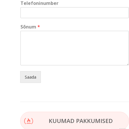
Telefoninumber
N
i
m
i
Sõnum
*
Saada
KUUMAD PAKKUMISED