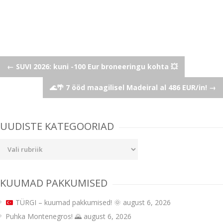
Post
←
SUVI 2026: kuni -100 Eur broneeringu kohta 💥
🌊🌴 7 ööd maagilisel Madeiral al 486 EUR/in!
→
navigation
UUDISTE KATEGOORIAD
Uudiste
kategooriad
KUUMAD PAKKUMISED
TÜRGI – kuumad pakkumised!
🌞
august 6, 2026
Puhka Montenegros! 🌄
august 6, 2026