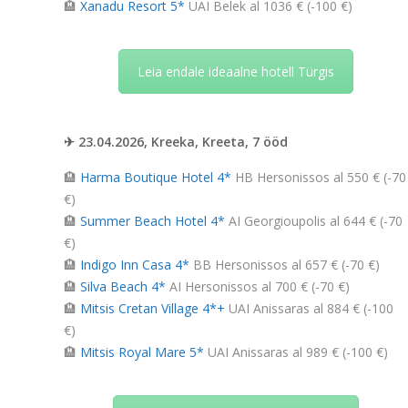
🏨
Xanadu Resort 5*
UAI Belek al 1036 € (-100 €)
Leia endale ideaalne hotell Türgis
✈ 23.04.2026, Kreeka, Kreeta, 7 ööd
🏨
Harma Boutique Hotel 4*
HB Hersonissos al 550 € (-70
€)
🏨
Summer Beach Hotel 4*
AI Georgioupolis al 644 € (-70
€)
🏨
Indigo Inn Casa 4*
BB Hersonissos al 657 € (-70 €)
🏨
Silva Beach 4*
AI Hersonissos al 700 € (-70 €)
🏨
Mitsis Cretan Village 4*+
UAI Anissaras al 884 € (-100
€)
🏨
Mitsis Royal Mare 5*
UAI Anissaras al 989 € (-100 €)