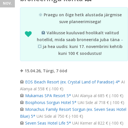
NOV.
🌞
Praegu on õige hetk alustada järgmise
suve planeerimisega!
🏨
Valikusse kuuluvad hoolikalt valitud
hotellid, mida saab broneerida juba täna
–
💥
ja hea uudis: kuni 17. novembrini kehtib
kuni 100 € soodustus!
✈ 15.04.26, Türgi, 7 ööd
🏨
EOS Beach Resort (ex. Crystal Land of Paradise) 4*
AI
Alanya al 558 € (-100 €)
🏨
Mukarnas SPA Resort 5*
UAI Alanya al 685 € (-100 €)
🏨
Bosphorus Sorgun Hotel 5*
UAI Side al 718 € (-100 €)
🏨
Monachus Family Resort Sorgun (ex. Seven Seas Hotel
Blue) 5*
UAI Side al 750 € (-100 €)
🏨
Seven Seas Hotel Life 5*
UAI Kemer al 822 € (-100 €)