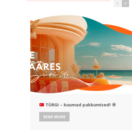
TÜRGI – kuumad pakkumised!
🌞
READ MORE