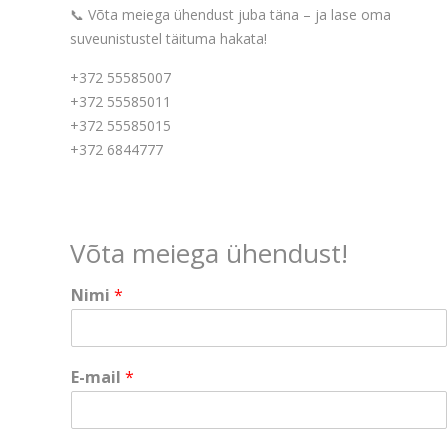
📞 Võta meiega ühendust juba täna – ja lase oma
suveunistustel täituma hakata!
+372 55585007
+372 55585011
+372 55585015
+372 6844777
Võta meiega ühendust!
Nimi
*
*
E-mail
*
N
i
m
i