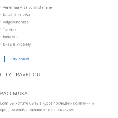
Venemaa viisa vormistamine
Kasahstani viisa
Valgevene viisa
Tai viisa
India viisa
Визы в Украину
City Travel
CITY TRAVEL OÜ
РАССЫЛКА
Если Вы хотите быть в курсе последних компаний и
предложений, подпишитесь на рассылку.