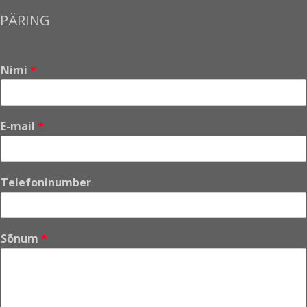
PÄRING
Nimi
*
*
E-mail
*
*
T
e
l
Telefoninumber
e
f
o
n
Sõnum
*
i
n
u
m
b