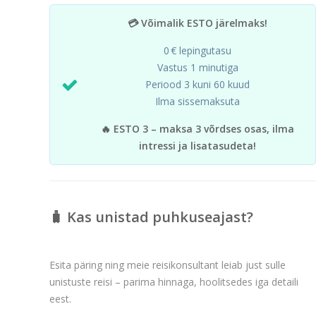
💳 Võimalik ESTO järelmaks!
0 € lepingutasu
Vastus 1 minutiga
Periood 3 kuni 60 kuud
Ilma sissemaksuta
🔥 ESTO 3 – maksa 3 võrdses osas, ilma
intressi ja lisatasudeta!
🧳 Kas unistad puhkuseajast?
Esita päring ning meie reisikonsultant leiab just sulle
unistuste reisi – parima hinnaga, hoolitsedes iga detaili
eest.