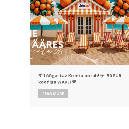
🌴 Lõõgastav Kreeta ootab! ✈️ -50 EUR
koodiga WAVE! 💙
READ MORE