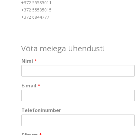
+372 55585011
+372 55585015
+372 6844777
Võta meiega ühendust!
Nimi
*
T
E-mail
*
e
l
e
f
Telefoninumber
o
n
i
n