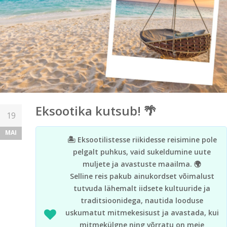
Eksootika kutsub! 🌴
19
MAI
🏝️ Eksootilistesse riikidesse reisimine pole
pelgalt puhkus, vaid sukeldumine uute
muljete ja avastuste maailma. 🌍
Selline reis pakub ainukordset võimalust
tutvuda lähemalt iidsete kultuuride ja
traditsioonidega, nautida looduse
uskumatut mitmekesisust ja avastada, kui
mitmekülgne ning võrratu on meie