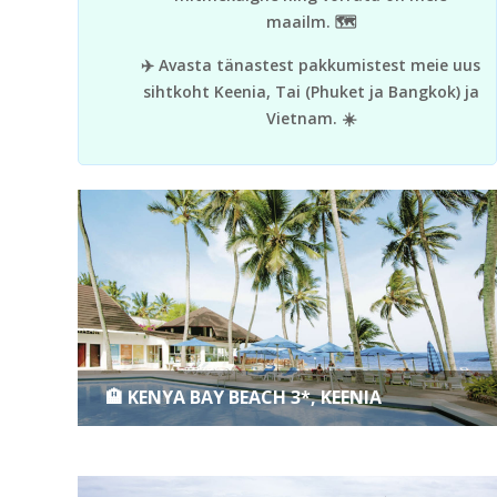
maailm. 🗺️
✈️ Avasta tänastest pakkumistest meie uus
sihtkoht Keenia, Tai (Phuket ja Bangkok) ja
Vietnam. ☀️
🏨 KENYA BAY BEACH 3*, KEENIA