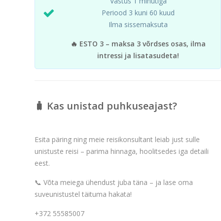
Vastus 1 minutiga
Periood 3 kuni 60 kuud
Ilma sissemaksuta
🔥 ESTO 3 – maksa 3 võrdses osas, ilma
intressi ja lisatasudeta!
🧳 Kas unistad puhkuseajast?
Esita päring ning meie reisikonsultant leiab just sulle
unistuste reisi – parima hinnaga, hoolitsedes iga detaili
eest.
📞 Võta meiega ühendust juba täna – ja lase oma
suveunistustel täituma hakata!
+372 55585007