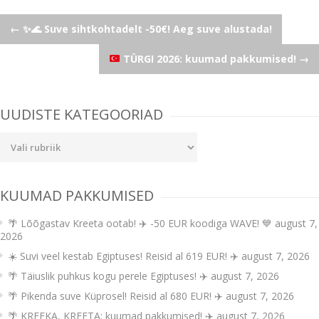
Post
←
✨🌊 Suve sihtkohtadelt -50€! Aeg suve alustada!
TÜRGI 2026: kuumad pakkumised!
→
navigation
UUDISTE KATEGOORIAD
Uudiste
kategooriad
KUUMAD PAKKUMISED
🌴 Lõõgastav Kreeta ootab! ✈️ -50 EUR koodiga WAVE! 💙
august 7,
2026
☀️ Suvi veel kestab Egiptuses! Reisid al 619 EUR! ✈️
august 7, 2026
🌴 Täiuslik puhkus kogu perele Egiptuses! ✈️
august 7, 2026
🌴 Pikenda suve Küprosel! Reisid al 680 EUR! ✈️
august 7, 2026
🌴 KREEKA, KREETA: kuumad pakkumised! ✈️
august 7, 2026