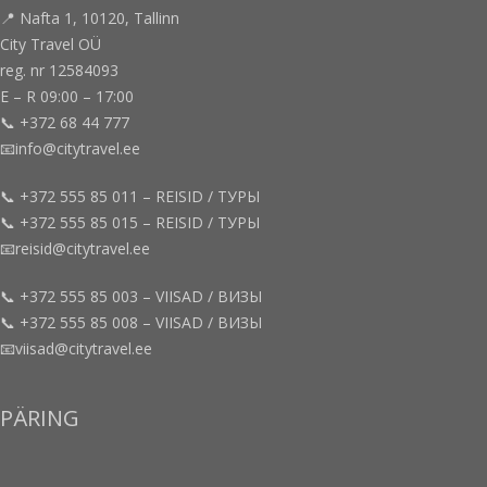
📍 Nafta 1, 10120, Tallinn
City Travel OÜ
reg. nr 12584093
E – R 09:00 – 17:00
📞 +372 68 44 777
📧info@citytravel.ee
📞 +372 555 85 011 – REISID / ТУРЫ
📞 +372 555 85 015 – REISID / ТУРЫ
📧reisid@citytravel.ee
📞 +372 555 85 003 – VIISAD / ВИЗЫ
📞 +372 555 85 008 – VIISAD / ВИЗЫ
📧viisad@citytravel.ee
PÄRING