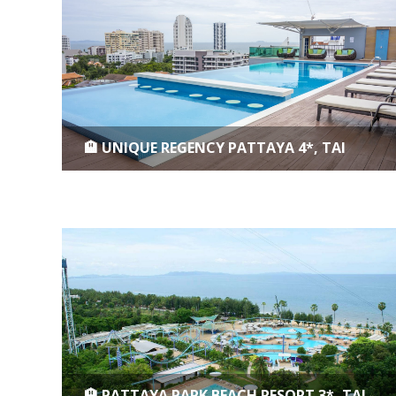
🏨 UNIQUE REGENCY PATTAYA 4*, TAI
🏨 PATTAYA PARK BEACH RESORT 3*, TAI