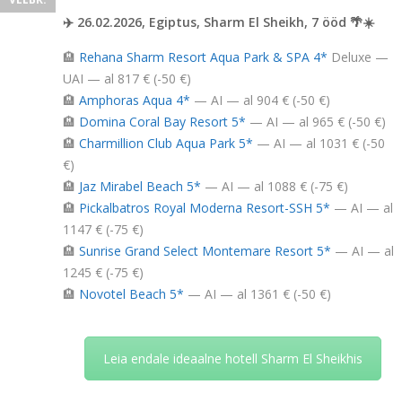
✈️ 26.02.2026, Egiptus, Sharm El Sheikh, 7 ööd 🌴☀️
🏨
Rehana Sharm Resort Aqua Park & SPA 4*
Deluxe —
UAI — al 817 € (-50 €)
🏨
Amphoras Aqua 4*
— AI — al 904 € (-50 €)
🏨
Domina Coral Bay Resort 5*
— AI — al 965 € (-50 €)
🏨
Charmillion Club Aqua Park 5*
— AI — al 1031 € (-50
€)
🏨
Jaz Mirabel Beach 5*
— AI — al 1088 € (-75 €)
🏨
Pickalbatros Royal Moderna Resort-SSH 5*
— AI — al
1147 € (-75 €)
🏨
Sunrise Grand Select Montemare Resort 5*
— AI — al
1245 € (-75 €)
🏨
Novotel Beach 5*
— AI — al 1361 € (-50 €)
Leia endale ideaalne hotell Sharm El Sheikhis