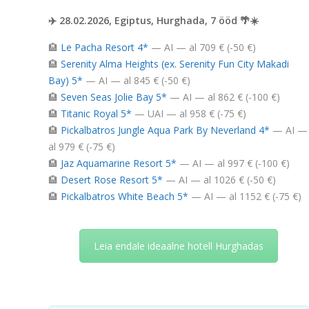
✈️ 28.02.2026, Egiptus, Hurghada, 7 ööd 🌴☀️
🏨
Le Pacha Resort 4*
— AI — al 709 € (-50 €)
🏨
Serenity Alma Heights (ex. Serenity Fun City Makadi
Bay) 5*
— AI — al 845 € (-50 €)
🏨
Seven Seas Jolie Bay 5*
— AI — al 862 € (-100 €)
🏨
Titanic Royal 5*
— UAI — al 958 € (-75 €)
🏨
Pickalbatros Jungle Aqua Park By Neverland 4*
— AI —
al 979 € (-75 €)
🏨
Jaz Aquamarine Resort 5*
— AI — al 997 € (-100 €)
🏨
Desert Rose Resort 5*
— AI — al 1026 € (-50 €)
🏨
Pickalbatros White Beach 5*
— AI — al 1152 € (-75 €)
Leia endale ideaalne hotell Hurghadas