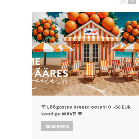
🌴 Lõõgastav Kreeta ootab! ✈️ -50 EUR
koodiga WAVE! 💙
READ MORE