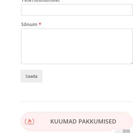
Telefoninumber
*
N
i
m
Sõnum
*
i
Saada
KUUMAD PAKKUMISED