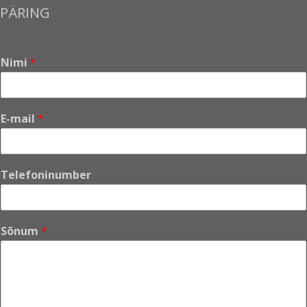
PÄRING
Nimi
*
*
E-mail
*
E
-
m
a
Telefoninumber
i
l
*
Sõnum
*