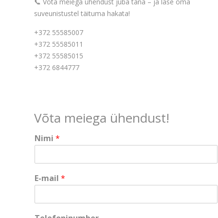
📞 Võta meiega ühendust juba täna – ja lase oma
suveunistustel täituma hakata!
+372 55585007
+372 55585011
+372 55585015
+372 6844777
Võta meiega ühendust!
Nimi
*
E-mail
*
*