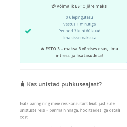
💳 Võimalik ESTO järelmaks!
0 € lepingutasu
Vastus 1 minutiga
Periood 3 kuni 60 kuud
Ilma sissemaksuta
🔥 ESTO 3 – maksa 3 võrdses osas, ilma
intressi ja lisatasudeta!
🧳 Kas unistad puhkuseajast?
Esita päring ning meie reisikonsultant leiab just sulle
unistuste reisi – parima hinnaga, hoolitsedes iga detaili
eest.