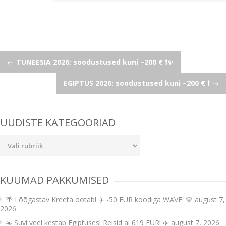
Post
←
TUNEESIA 2026: soodustused kuni –200 € ❗✨
EGIPTUS 2026: soodustused kuni –200 € ❗
→
navigation
UUDISTE KATEGOORIAD
Uudiste
kategooriad
KUUMAD PAKKUMISED
🌴 Lõõgastav Kreeta ootab! ✈️ -50 EUR koodiga WAVE! 💙
august 7,
2026
☀️ Suvi veel kestab Egiptuses! Reisid al 619 EUR! ✈️
august 7, 2026