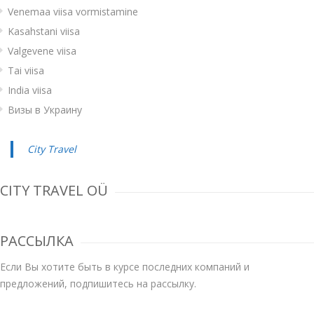
Venemaa viisa vormistamine
Kasahstani viisa
Valgevene viisa
Tai viisa
India viisa
Визы в Украину
City Travel
CITY TRAVEL OÜ
РАССЫЛКА
Если Вы хотите быть в курсе последних компаний и
предложений, подпишитесь на рассылку.