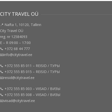
CITY TRAVEL OÜ
📍 Nafta 1, 10120, Tallinn
City Travel OÜ
reg. nr 12584093
E – R 09:00 – 17:00
📞 +372 68 44 777
📧info@citytravel.ee
📞 +372 555 85 011 – REISID / ТУРЫ
📞 +372 555 85 015 – REISID / ТУРЫ
📧reisid@citytravel.ee
📞 +372 555 85 003 – VIISAD / ВИЗЫ
📞 +372 555 85 008 – VIISAD / ВИЗЫ
📧viisad@citytravel.ee