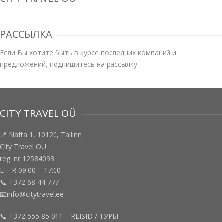
РАССЫЛКА
Если Вы хотите быть в курсе последних компаний и
предложений, подпишитесь на рассылку.
CITY TRAVEL OÜ
📍 Nafta 1, 10120, Tallinn
City Travel OÜ
reg. nr 12584093
E – R 09:00 – 17:00
📞 +372 68 44 777
📧info@citytravel.ee
📞 +372 555 85 011 – REISID / ТУРЫ