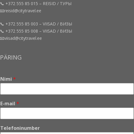
📞 +372 555 85 015 – REISID / ТУРЫ
📧reisid@citytravel.ee
📞 +372 555 85 003 – VIISAD / ВИЗЫ
📞 +372 555 85 008 – VIISAD / ВИЗЫ
📧viisad@citytravel.ee
PÄRING
Nimi
*
E-mail
*
Telefoninumber