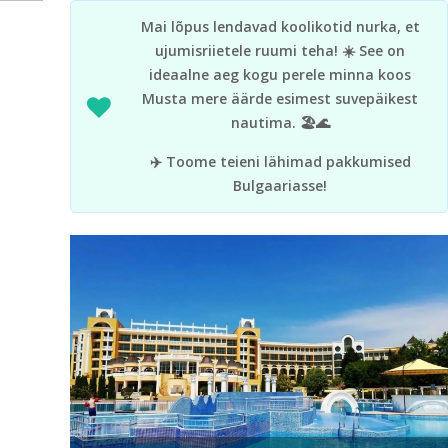
Mai lõpus lendavad koolikotid nurka, et
ujumisriietele ruumi teha! ☀️ See on
ideaalne aeg kogu perele minna koos
Musta mere äärde esimest suvepäikest
nautima. 🏖️🌊
✈️ Toome teieni lähimad pakkumised
Bulgaariasse!