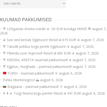
Uudiste
kategooriad
KUUMAD PAKKUMISED
🌴 Lõõgastav Kreeta ootab! ✈️ -50 EUR koodiga WAVE! 💙
august 7,
2026
☀️ Suvi veel kestab Egiptuses! Reisid al 619 EUR! ✈️
august 7, 2026
🌴 Täiuslik puhkus kogu perele Egiptuses! ✈️
august 7, 2026
🌴 Pikenda suve Küprosel! Reisid al 680 EUR! ✈️
august 7, 2026
🌴 KREEKA, KREETA: kuumad pakkumised! ✈️
august 7, 2026
🌴 Egiptus, Hurghada – parimad pakkumised!
august 7, 2026
TÜRGI – kuumad pakkumised!
🌞
august 6, 2026
Puhka Montenegros! 🌄
august 6, 2026
Bulgaaria – parimad pakkumised!
🌞
august 6, 2026
👨‍👩‍👧 Türgi Riviera kogu perele! Reisid al 441 EUR!
august 6, 2026