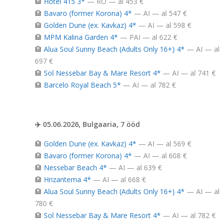
🏨
Hotel 415 3*
— RO — al 453 €
🏨
Bavaro (former Korona) 4*
— AI — al 547 €
🏨
Golden Dune (ex. Kavkaz) 4*
— AI — al 598 €
🏨
MPM Kalina Garden 4*
— PAI — al 622 €
🏨
Alua Soul Sunny Beach (Adults Only 16+) 4*
— AI — al
697 €
🏨
Sol Nessebar Bay & Mare Resort 4*
— AI — al 741 €
🏨
Barcelo Royal Beach 5*
— AI — al 782 €
✈️ 05.06.2026, Bulgaaria, 7 ööd
🏨
Golden Dune (ex. Kavkaz) 4*
— AI — al 569 €
🏨
Bavaro (former Korona) 4*
— AI — al 608 €
🏨
Nessebar Beach 4*
— AI — al 639 €
🏨
Hrizantema 4*
— AI — al 668 €
🏨
Alua Soul Sunny Beach (Adults Only 16+) 4*
— AI — al
780 €
🏨
Sol Nessebar Bay & Mare Resort 4*
— AI — al 782 €