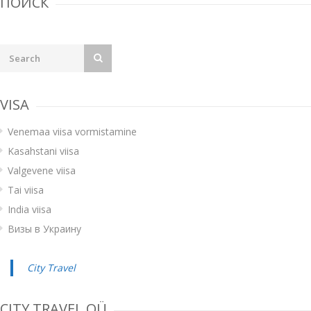
ПОИСК
VISA
Venemaa viisa vormistamine
Kasahstani viisa
Valgevene viisa
Tai viisa
India viisa
Визы в Украину
City Travel
CITY TRAVEL OÜ