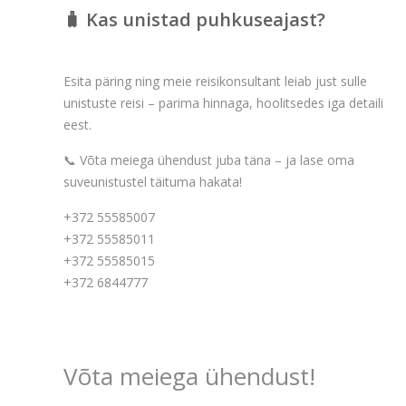
🧳 Kas unistad puhkuseajast?
Esita päring ning meie reisikonsultant leiab just sulle
unistuste reisi – parima hinnaga, hoolitsedes iga detaili
eest.
📞 Võta meiega ühendust juba täna – ja lase oma
suveunistustel täituma hakata!
+372 55585007
+372 55585011
+372 55585015
+372 6844777
Võta meiega ühendust!