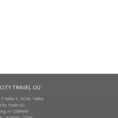
CITY TRAVEL OÜ
📍 Nafta 1, 10120, Tallinn
City Travel OÜ
reg. nr 12584093
E – R 09:00 – 17:00